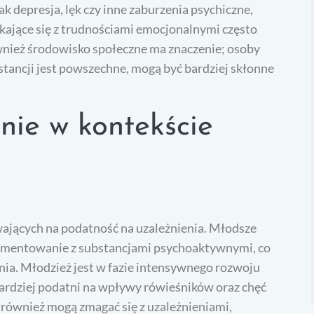
ak depresja, lęk czy inne zaburzenia psychiczne,
kające się z trudnościami emocjonalnymi często
ównież środowisko społeczne ma znaczenie; osoby
tancji jest powszechne, mogą być bardziej skłonne
nie w kontekście
ających na podatność na uzależnienia. Młodsze
erymentowanie z substancjami psychoaktywnymi, co
ia. Młodzież jest w fazie intensywnego rozwoju
bardziej podatni na wpływy rówieśników oraz chęć
i również mogą zmagać się z uzależnieniami,