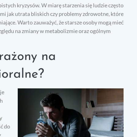
stych kryzysów. W miarę starzenia się ludzie często
i jak utrata bliskich czy problemy zdrowotne, które
niające. Warto zauważyć, że starsze osoby mogą mieć
względu na zmiany w metabolizmie oraz ogólnym
arażony na
ioralne?
je
ch
y
ść do
y