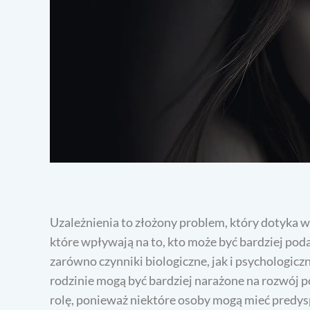
Uzależnienia to złożony problem, który dotyka wi
które wpływają na to, kto może być bardziej poda
zarówno czynniki biologiczne, jak i psychologicz
rodzinie mogą być bardziej narażone na rozwój
rolę, ponieważ niektóre osoby mogą mieć predysp