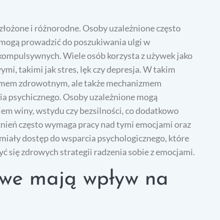
złożone i różnorodne. Osoby uzależnione często
 mogą prowadzić do poszukiwania ulgi w
kompulsywnych. Wiele osób korzysta z używek jako
mi, takimi jak stres, lęk czy depresja. W takim
oblemem zdrowotnym, ale także mechanizmem
nia psychicznego. Osoby uzależnione mogą
iem winy, wstydu czy bezsilności, co dodatkowo
eżnień często wymaga pracy nad tymi emocjami oraz
te miały dostęp do wsparcia psychologicznego, które
 się zdrowych strategii radzenia sobie z emocjami.
rowe mają wpływ na