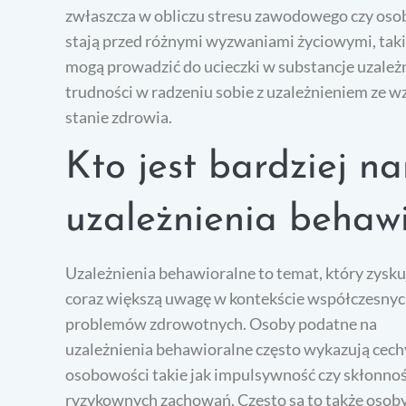
zwłaszcza w obliczu stresu zawodowego czy osobi
stają przed różnymi wyzwaniami życiowymi, takim
mogą prowadzić do ucieczki w substancje uzależ
trudności w radzeniu sobie z uzależnieniem ze 
stanie zdrowia.
Kto jest bardziej n
uzależnienia behaw
Uzależnienia behawioralne to temat, który zysku
coraz większą uwagę w kontekście współczesny
problemów zdrowotnych. Osoby podatne na
uzależnienia behawioralne często wykazują cech
osobowości takie jak impulsywność czy skłonno
ryzykownych zachowań. Często są to także osob