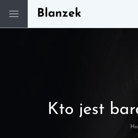
Skip
Blanzek
to
content
Kto jest ba
Ho