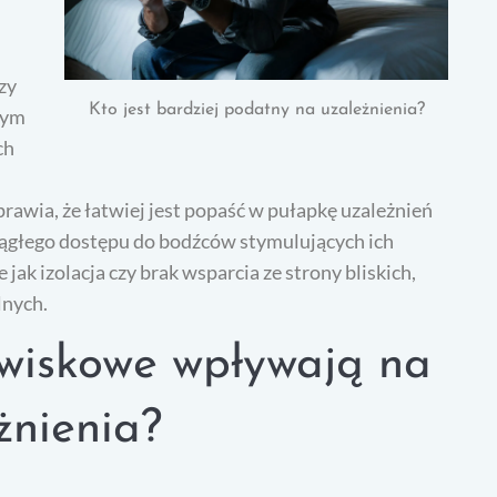
zy
Kto jest bardziej podatny na uzależnienia?
nym
ch
rawia, że łatwiej jest popaść w pułapkę uzależnień
iągłego dostępu do bodźców stymulujących ich
jak izolacja czy brak wsparcia ze strony bliskich,
lnych.
owiskowe wpływają na
żnienia?