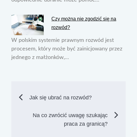
odpowiednie ubranie może pomóc…
Czy można nie zgodzić się na
rozwód?
W polskim systemie prawnym rozwód jest
procesem, który może być zainicjowany przez
jednego z małżonków,…
Nawigacja
Jak się ubrać na rozwód?
wpisu
Na co zwrócić uwagę szukając
praca za granicą?