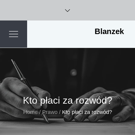
Skip
to
content
Blanzek
Kto płaci za rozwód?
Home
Prawo
Kto płaci za rozwód?