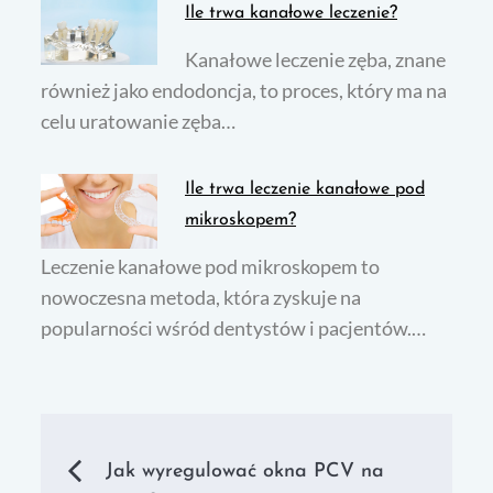
Ile trwa kanałowe leczenie?
Kanałowe leczenie zęba, znane
również jako endodoncja, to proces, który ma na
celu uratowanie zęba…
Ile trwa leczenie kanałowe pod
mikroskopem?
Leczenie kanałowe pod mikroskopem to
nowoczesna metoda, która zyskuje na
popularności wśród dentystów i pacjentów.…
Nawigacja
Jak wyregulować okna PCV na