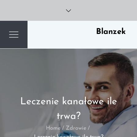
Skip
to
content
Blanzek
Leczenie kanałowe ile
trwa?
Home
Zdrowie