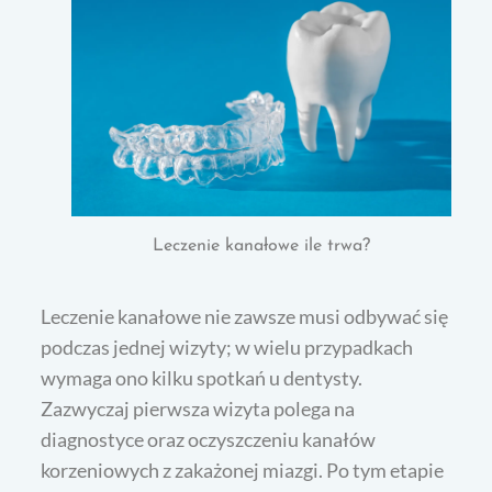
Leczenie kanałowe ile trwa?
Leczenie kanałowe nie zawsze musi odbywać się
podczas jednej wizyty; w wielu przypadkach
wymaga ono kilku spotkań u dentysty.
Zazwyczaj pierwsza wizyta polega na
diagnostyce oraz oczyszczeniu kanałów
korzeniowych z zakażonej miazgi. Po tym etapie