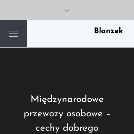
Skip
to
content
Blanzek
Międzynarodowe
przewozy osobowe –
cechy dobrego