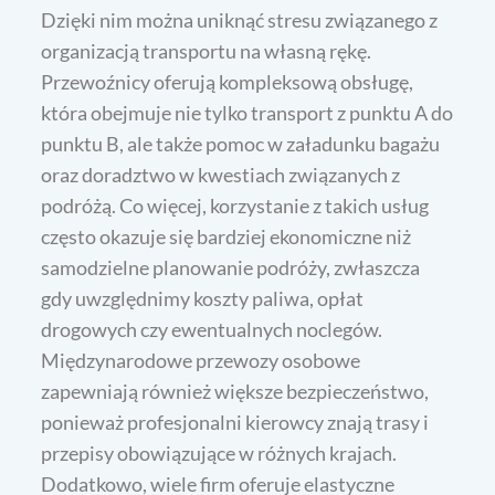
Dzięki nim można uniknąć stresu związanego z
organizacją transportu na własną rękę.
Przewoźnicy oferują kompleksową obsługę,
która obejmuje nie tylko transport z punktu A do
punktu B, ale także pomoc w załadunku bagażu
oraz doradztwo w kwestiach związanych z
podróżą. Co więcej, korzystanie z takich usług
często okazuje się bardziej ekonomiczne niż
samodzielne planowanie podróży, zwłaszcza
gdy uwzględnimy koszty paliwa, opłat
drogowych czy ewentualnych noclegów.
Międzynarodowe przewozy osobowe
zapewniają również większe bezpieczeństwo,
ponieważ profesjonalni kierowcy znają trasy i
przepisy obowiązujące w różnych krajach.
Dodatkowo, wiele firm oferuje elastyczne