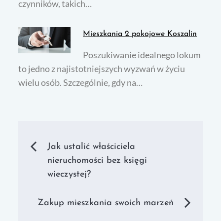
czynników, takich…
Mieszkania 2 pokojowe Koszalin
Poszukiwanie idealnego lokum
to jedno z najistotniejszych wyzwań w życiu
wielu osób. Szczególnie, gdy na…
Nawigacja
Jak ustalić właściciela
nieruchomości bez księgi
wpisu
wieczystej?
Zakup mieszkania swoich marzeń