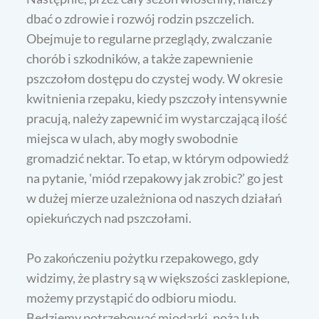
dbać o zdrowie i rozwój rodzin pszczelich.
Obejmuje to regularne przeglądy, zwalczanie
chorób i szkodników, a także zapewnienie
pszczołom dostępu do czystej wody. W okresie
kwitnienia rzepaku, kiedy pszczoły intensywnie
pracują, należy zapewnić im wystarczającą ilość
miejsca w ulach, aby mogły swobodnie
gromadzić nektar. To etap, w którym odpowiedź
na pytanie, 'miód rzepakowy jak zrobic?’ go jest
w dużej mierze uzależniona od naszych działań
opiekuńczych nad pszczołami.
Po zakończeniu pożytku rzepakowego, gdy
widzimy, że plastry są w większości zasklepione,
możemy przystąpić do odbioru miodu.
Będziemy potrzebować miodarki, noża lub