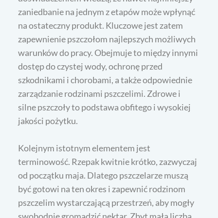
zaniedbanie na jednym z etapów może wpłynąć
na ostateczny produkt. Kluczowe jest zatem
zapewnienie pszczołom najlepszych możliwych
warunków do pracy. Obejmuje to między innymi
dostęp do czystej wody, ochronę przed
szkodnikami i chorobami, a także odpowiednie
zarządzanie rodzinami pszczelimi. Zdrowe i
silne pszczoły to podstawa obfitego i wysokiej
jakości pożytku.
Kolejnym istotnym elementem jest
terminowość. Rzepak kwitnie krótko, zazwyczaj
od początku maja. Dlatego pszczelarze muszą
być gotowi na ten okres i zapewnić rodzinom
pszczelim wystarczającą przestrzeń, aby mogły
swobodnie gromadzić nektar. Zbyt mała liczba