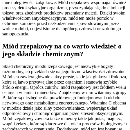
inne dolegliwości żołądkowe. Miód rzepakowy wspomaga również
procesy detoksykacyjne organizmu, przyczyniając się do eliminacji
toksyn oraz zbędnych produktów przemiany materii. Dzięki swoim
właściwościom antyoksydacyjnym, miód ten może pomóc w
ochronie komórek przed uszkodzeniami spowodowanymi przez
wolne rodniki, co jest istotne dla ogólnego zdrowia oraz dobrego
samopoczucia.
Miód rzepakowy na co warto wiedzieć o
jego składzie chemicznym?
Skład chemiczny miodu rzepakowego jest niezwykle bogaty i
różnorodny, co przekłada się na jego liczne właściwości zdrowotne.
Miód ten zawiera głównie cukry proste, takie jak glukoza i fruktoza,
które są łatwo przyswajalne przez organizm i stanowią szybkie
źródło energii. Oprócz cukrów, miód rzepakowy jest źródłem wielu
cennych witamin i minerałów. Znajdziemy w nim witaminy z grupy
B, które są niezbędne dla prawidłowego funkcjonowania układu
nerwowego oraz metabolizmu energetycznego. Witamina C obecna
w miodzie działa jako silny przeciwutleniacz, wspierając układ
odpornościowy i chroniąc organizm przed stresem oksydacyjnym.
Miód rzepakowy zawiera także minerały takie jak potas, magnez,
wapń i żelazo, które są kluczowe dla wielu procesów biologicznych
zachodzących w organizmie. Dodatkowo, miód ten jest bogaty w