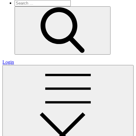
Search
for:
Search
Login