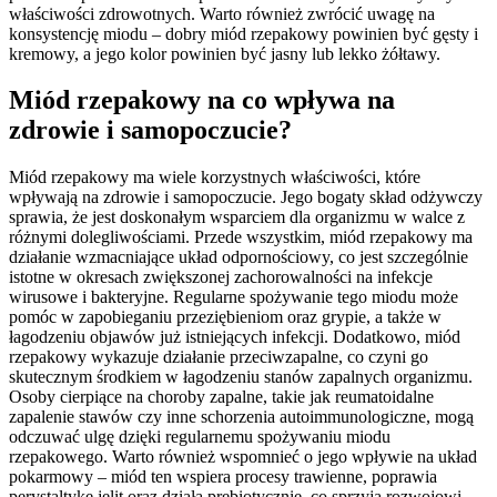
właściwości zdrowotnych. Warto również zwrócić uwagę na
konsystencję miodu – dobry miód rzepakowy powinien być gęsty i
kremowy, a jego kolor powinien być jasny lub lekko żółtawy.
Miód rzepakowy na co wpływa na
zdrowie i samopoczucie?
Miód rzepakowy ma wiele korzystnych właściwości, które
wpływają na zdrowie i samopoczucie. Jego bogaty skład odżywczy
sprawia, że jest doskonałym wsparciem dla organizmu w walce z
różnymi dolegliwościami. Przede wszystkim, miód rzepakowy ma
działanie wzmacniające układ odpornościowy, co jest szczególnie
istotne w okresach zwiększonej zachorowalności na infekcje
wirusowe i bakteryjne. Regularne spożywanie tego miodu może
pomóc w zapobieganiu przeziębieniom oraz grypie, a także w
łagodzeniu objawów już istniejących infekcji. Dodatkowo, miód
rzepakowy wykazuje działanie przeciwzapalne, co czyni go
skutecznym środkiem w łagodzeniu stanów zapalnych organizmu.
Osoby cierpiące na choroby zapalne, takie jak reumatoidalne
zapalenie stawów czy inne schorzenia autoimmunologiczne, mogą
odczuwać ulgę dzięki regularnemu spożywaniu miodu
rzepakowego. Warto również wspomnieć o jego wpływie na układ
pokarmowy – miód ten wspiera procesy trawienne, poprawia
perystaltykę jelit oraz działa prebiotycznie, co sprzyja rozwojowi