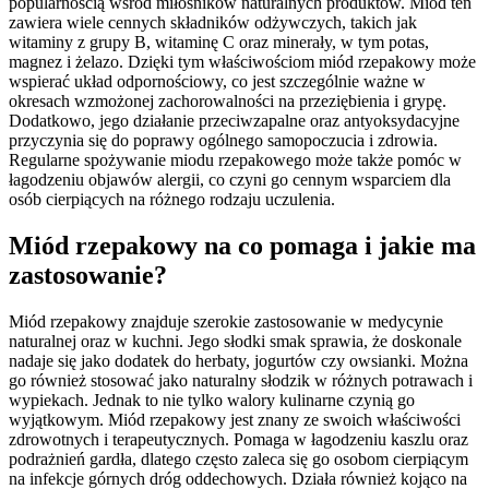
popularnością wśród miłośników naturalnych produktów. Miód ten
zawiera wiele cennych składników odżywczych, takich jak
witaminy z grupy B, witaminę C oraz minerały, w tym potas,
magnez i żelazo. Dzięki tym właściwościom miód rzepakowy może
wspierać układ odpornościowy, co jest szczególnie ważne w
okresach wzmożonej zachorowalności na przeziębienia i grypę.
Dodatkowo, jego działanie przeciwzapalne oraz antyoksydacyjne
przyczynia się do poprawy ogólnego samopoczucia i zdrowia.
Regularne spożywanie miodu rzepakowego może także pomóc w
łagodzeniu objawów alergii, co czyni go cennym wsparciem dla
osób cierpiących na różnego rodzaju uczulenia.
Miód rzepakowy na co pomaga i jakie ma
zastosowanie?
Miód rzepakowy znajduje szerokie zastosowanie w medycynie
naturalnej oraz w kuchni. Jego słodki smak sprawia, że doskonale
nadaje się jako dodatek do herbaty, jogurtów czy owsianki. Można
go również stosować jako naturalny słodzik w różnych potrawach i
wypiekach. Jednak to nie tylko walory kulinarne czynią go
wyjątkowym. Miód rzepakowy jest znany ze swoich właściwości
zdrowotnych i terapeutycznych. Pomaga w łagodzeniu kaszlu oraz
podrażnień gardła, dlatego często zaleca się go osobom cierpiącym
na infekcje górnych dróg oddechowych. Działa również kojąco na