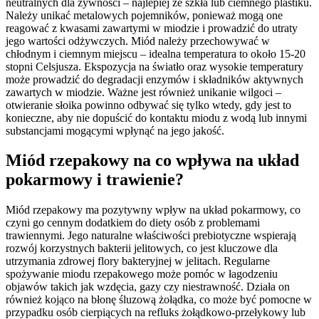
neutralnych dla żywności – najlepiej ze szkła lub ciemnego plastiku.
Należy unikać metalowych pojemników, ponieważ mogą one
reagować z kwasami zawartymi w miodzie i prowadzić do utraty
jego wartości odżywczych. Miód należy przechowywać w
chłodnym i ciemnym miejscu – idealna temperatura to około 15-20
stopni Celsjusza. Ekspozycja na światło oraz wysokie temperatury
może prowadzić do degradacji enzymów i składników aktywnych
zawartych w miodzie. Ważne jest również unikanie wilgoci –
otwieranie słoika powinno odbywać się tylko wtedy, gdy jest to
konieczne, aby nie dopuścić do kontaktu miodu z wodą lub innymi
substancjami mogącymi wpłynąć na jego jakość.
Miód rzepakowy na co wpływa na układ
pokarmowy i trawienie?
Miód rzepakowy ma pozytywny wpływ na układ pokarmowy, co
czyni go cennym dodatkiem do diety osób z problemami
trawiennymi. Jego naturalne właściwości prebiotyczne wspierają
rozwój korzystnych bakterii jelitowych, co jest kluczowe dla
utrzymania zdrowej flory bakteryjnej w jelitach. Regularne
spożywanie miodu rzepakowego może pomóc w łagodzeniu
objawów takich jak wzdęcia, gazy czy niestrawność. Działa on
również kojąco na błonę śluzową żołądka, co może być pomocne w
przypadku osób cierpiących na refluks żołądkowo-przełykowy lub