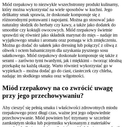
Miód rzepakowy to niezwykle wszechstronny produkt kulinarny,
który można wykorzystać na wiele sposobów w kuchni. Jego
delikatny smak sprawia, że doskonale komponuje się z
różnorodnymi potrawami i napojami. Można go stosować jako
naturalny słodzik do herbaty czy kawy, a także jako dodatek do
smoothie czy koktajli owocowych. Miód rzepakowy świetnie
sprawdzi się również jako składnik marynat do mięs – nadaje im
wyjątkowego smaku i aromatu oraz pomaga w ich zmiękczeniu.
Można go dodać do sałatek jako dressing lub połączyć z oliwą z
oliwek i octem balsamicznym dla uzyskania pysznego sosu
sałatkowego. Miód rzepakowy doskonale komponuje się także z
serami – zarówno tymi twardymi, jak i miękkimi – tworząc idealną
przekąskę na każdą okazję. Warto również wykorzystać go w
wypiekach – można dodać go do ciast, ciasteczek czy chleba,
nadając im słodkiego smaku oraz wilgotności.
Miód rzepakowy na co zwrócić uwagę
przy jego przechowywaniu?
Aby cieszyć się pełnią smaku i właściwości zdrowotnych miodu
rzepakowego przez długi czas, ważne jest jego odpowiednie
przechowywanie. Miód powinien być trzymany w szczelnie
zamkniętym słoiku lub pojemniku wykonanym z materiałów