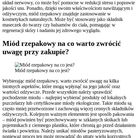
układ nerwowy, co może być pomocne w redukcji stresu i poprawie
jakości snu. Ponadto, dzięki swoim właściwościom nawilżającym i
odżywczym, miód rzepakowy znajduje zastosowanie w
kosmetykach naturalnych. Może być stosowany jako składnik
maseczek do twarzy czy balsamów do ciała, pomagając w
regeneracji skóry i nadaniu jej zdrowego wyglądu.
Miód rzepakowy na co warto zwrócić
uwagę przy zakupie?
Miód rzepakowy na co jest?
Wybierając miód rzepakowy, warto zwrócić uwagę na kilka
istotnych aspektów, które mogą wpłynąć na jego jakość oraz
wartości odżywcze. Przede wszystkim należy sprawdzić
pochodzenie miodu – najlepiej wybierać produkty od lokalnych
pszczelarzy lub certyfikowane miody ekologiczne. Takie miodu są
często mniej przetworzone i zachowują więcej cennych składników
odżywczych. Kolejnym ważnym elementem jest sposób pakowania
– miód powinien być przechowywany w szklanych słoikach lub
pojemnikach z ciemnego plastiku, które chronią go przed działaniem
światła i powietrza. Należy unikać miodów pasteryzowanych,
ponieważ proces ten może prowadzić do utraty wielu korzystnych