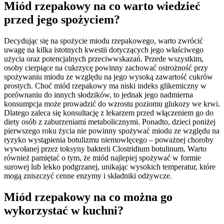
Miód rzepakowy na co warto wiedzieć
przed jego spożyciem?
Decydując się na spożycie miodu rzepakowego, warto zwrócić
uwagę na kilka istotnych kwestii dotyczących jego właściwego
użycia oraz potencjalnych przeciwwskazań. Przede wszystkim,
osoby cierpiące na cukrzycę powinny zachować ostrożność przy
spożywaniu miodu ze względu na jego wysoką zawartość cukrów
prostych. Choć miód rzepakowy ma niski indeks glikemiczny w
porównaniu do innych słodzików, to jednak jego nadmierna
konsumpcja może prowadzić do wzrostu poziomu glukozy we krwi.
Dlatego zaleca się konsultację z lekarzem przed włączeniem go do
diety osób z zaburzeniami metabolicznymi. Ponadto, dzieci poniżej
pierwszego roku życia nie powinny spożywać miodu ze względu na
ryzyko wystąpienia botulizmu niemowlęcego – poważnej choroby
wywołanej przez toksyny bakterii Clostridium botulinum. Warto
również pamiętać o tym, że miód najlepiej spożywać w formie
surowej lub lekko podgrzanej, unikając wysokich temperatur, które
mogą zniszczyć cenne enzymy i składniki odżywcze.
Miód rzepakowy na co można go
wykorzystać w kuchni?