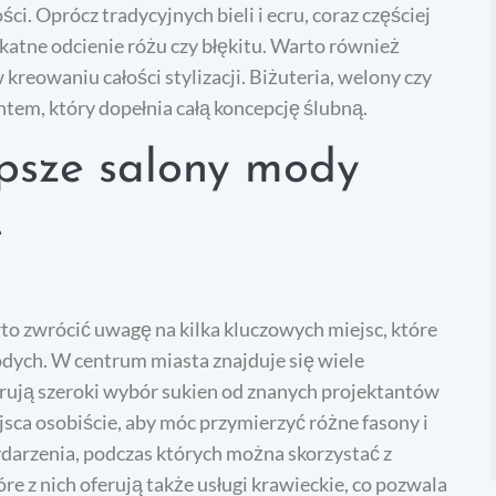
i. Oprócz tradycyjnych bieli i ecru, coraz częściej
ikatne odcienie różu czy błękitu. Warto również
reowaniu całości stylizacji. Biżuteria, welony czy
tem, który dopełnia całą koncepcję ślubną.
epsze salony mody
e
rto zwrócić uwagę na kilka kluczowych miejsc, które
odych. W centrum miasta znajduje się wiele
ują szeroki wybór sukien od znanych projektantów
sca osobiście, aby móc przymierzyć różne fasony i
ydarzenia, podczas których można skorzystać z
e z nich oferują także usługi krawieckie, co pozwala