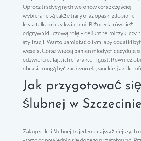
Oprócz tradycyjnych welonów coraz częściej
wybierane są także tiary oraz opaski zdobione
kryształkami czy kwiatami. Biżuteria również
odgrywa kluczową rolę – delikatne kolczyki czy n
stylizacji. Warto pamiętać o tym, aby dodatki b
wesela. Coraz więcej panien młodych decyduje si
odzwierciedlają ich charakter i gust. Również 
obcasie mogą być zarówno eleganckie, jak i komf
Jak przygotować si
ślubnej w Szczecini
Zakup sukni ślubnej to jeden z najważniejszych
warto odpowiednio się do tego przygotować. Prz