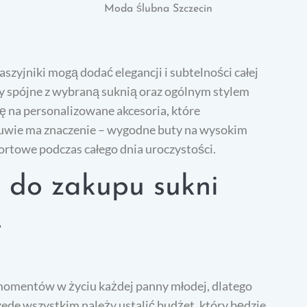
Moda ślubna Szczecin
aszyjniki mogą dodać elegancji i subtelności całej
yły spójne z wybraną suknią oraz ogólnym stylem
ę na personalizowane akcesoria, które
obuwie ma znaczenie – wygodne buty na wysokim
ortowe podczas całego dnia uroczystości.
ę do zakupu sukni
e
 momentów w życiu każdej panny młodej, dlatego
ede wszystkim należy ustalić budżet, który będzie