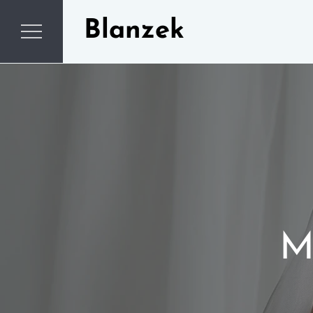
Skip
Blanzek
to
content
M