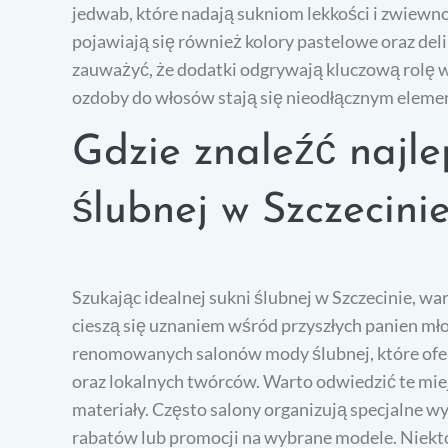
jedwab, które nadają sukniom lekkości i zwiewnośc
pojawiają się również kolory pastelowe oraz del
zauważyć, że dodatki odgrywają kluczową rolę w k
ozdoby do włosów stają się nieodłącznym elemen
Gdzie znaleźć najl
ślubnej w Szczecini
Szukając idealnej sukni ślubnej w Szczecinie, wa
cieszą się uznaniem wśród przyszłych panien mł
renomowanych salonów mody ślubnej, które ofer
oraz lokalnych twórców. Warto odwiedzić te miej
materiały. Często salony organizują specjalne w
rabatów lub promocji na wybrane modele. Niektór