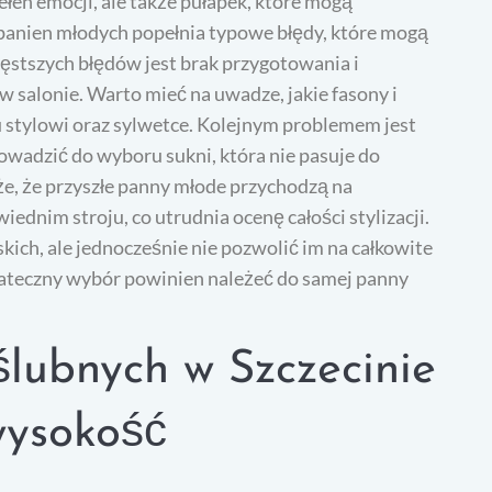
łen emocji, ale także pułapek, które mogą
panien młodych popełnia typowe błędy, które mogą
ęstszych błędów jest brak przygotowania i
w salonie. Warto mieć na uwadze, jakie fasony i
 stylowi oraz sylwetce. Kolejnym problemem jest
owadzić do wyboru sukni, która nie pasuje do
że, że przyszłe panny młode przychodzą na
nim stroju, co utrudnia ocenę całości stylizacji.
skich, ale jednocześnie nie pozwolić im na całkowite
ostateczny wybór powinien należeć do samej panny
 ślubnych w Szczecinie
wysokość