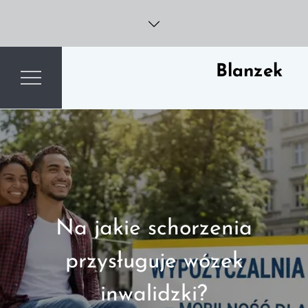
Skip
to
content
Blanzek
Na jakie schorzenia
przysługuje wózek
inwalidzki?