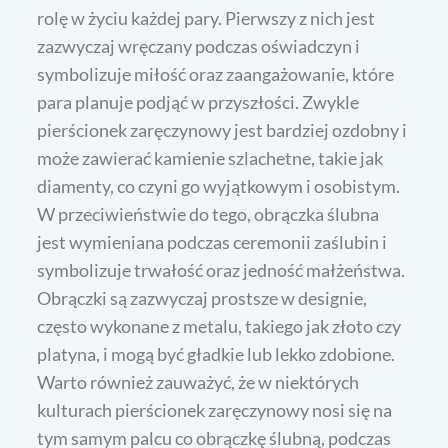
rolę w życiu każdej pary. Pierwszy z nich jest
zazwyczaj wręczany podczas oświadczyn i
symbolizuje miłość oraz zaangażowanie, które
para planuje podjąć w przyszłości. Zwykle
pierścionek zaręczynowy jest bardziej ozdobny i
może zawierać kamienie szlachetne, takie jak
diamenty, co czyni go wyjątkowym i osobistym.
W przeciwieństwie do tego, obrączka ślubna
jest wymieniana podczas ceremonii zaślubin i
symbolizuje trwałość oraz jedność małżeństwa.
Obrączki są zazwyczaj prostsze w designie,
często wykonane z metalu, takiego jak złoto czy
platyna, i mogą być gładkie lub lekko zdobione.
Warto również zauważyć, że w niektórych
kulturach pierścionek zaręczynowy nosi się na
tym samym palcu co obrączkę ślubną, podczas