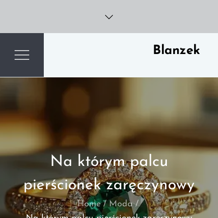
Skip
to
content
Blanzek
Na którym palcu
pierścionek zaręczynowy
Home
Moda