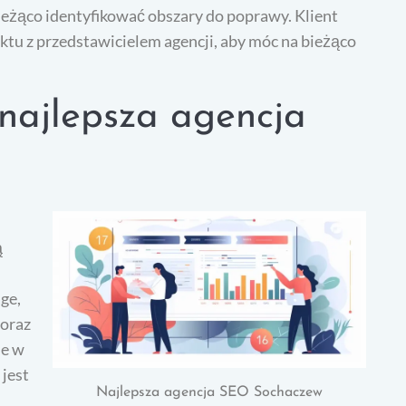
ieżąco identyfikować obszary do poprawy. Klient
tu z przedstawicielem agencji, aby móc na bieżąco
 najlepsza agencja
ą
ge,
 oraz
ie w
jest
Najlepsza agencja SEO Sochaczew