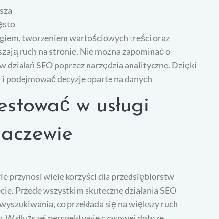
ksza
ęsto
ingiem, tworzeniem wartościowych treści oraz
szają ruch na stronie. Nie można zapominać o
w działań SEO poprzez narzędzia analityczne. Dzięki
i podejmować decyzje oparte na danych.
estować w usługi
haczewie
e przynosi wiele korzyści dla przedsiębiorstw
cie. Przede wszystkim skuteczne działania SEO
wyszukiwania, co przekłada się na większy ruch
ów. W dłuższej perspektywie czasowej dobrze