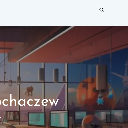
ochaczew
w