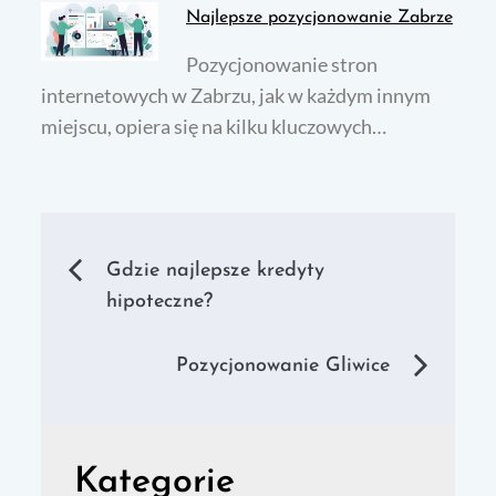
Najlepsze pozycjonowanie Zabrze
Pozycjonowanie stron
internetowych w Zabrzu, jak w każdym innym
miejscu, opiera się na kilku kluczowych…
Nawigacja
Gdzie najlepsze kredyty
hipoteczne?
wpisu
Pozycjonowanie Gliwice
Kategorie