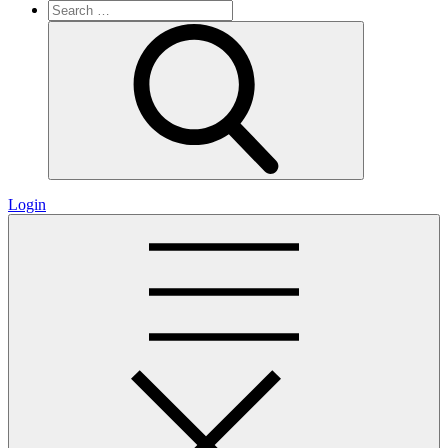
Search
for:
Search
Login