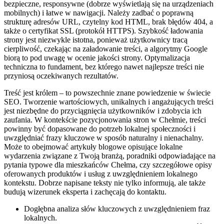
bezpieczne, responsywne (dobrze wyświetlają się na urządzeniach
mobilnych) i łatwe w nawigacji. Należy zadbać o poprawną
strukturę adresów URL, czytelny kod HTML, brak błędów 404, a
także o certyfikat SSL (protokół HTTPS). Szybkość ładowania
strony jest niezwykle istotna, ponieważ użytkownicy tracą
cierpliwość, czekając na załadowanie treści, a algorytmy Google
biorą to pod uwagę w ocenie jakości strony. Optymalizacja
techniczna to fundament, bez którego nawet najlepsze treści nie
przyniosą oczekiwanych rezultatów.
Treść jest królem – to powszechnie znane powiedzenie w świecie
SEO. Tworzenie wartościowych, unikalnych i angażujących treści
jest niezbędne do przyciągnięcia użytkowników i zdobycia ich
zaufania. W kontekście pozycjonowania stron w Chełmie, treści
powinny być dopasowane do potrzeb lokalnej społeczności i
uwzględniać frazy kluczowe w sposób naturalny i nienachalny.
Może to obejmować artykuły blogowe opisujące lokalne
wydarzenia związane z Twoją branżą, poradniki odpowiadające na
pytania typowe dla mieszkańców Chełma, czy szczegółowe opisy
oferowanych produktów i usług z uwzględnieniem lokalnego
kontekstu. Dobrze napisane teksty nie tylko informują, ale także
budują wizerunek eksperta i zachęcają do kontaktu.
Dogłębna analiza słów kluczowych z uwzględnieniem fraz
lokalnych.