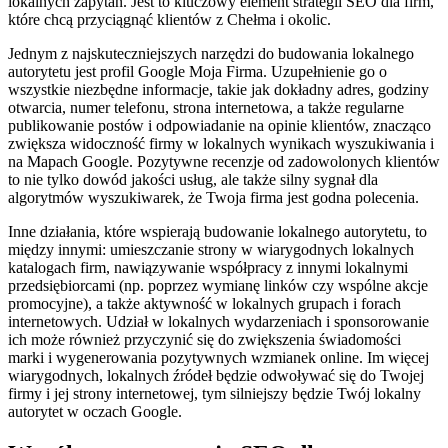
lokalnych zapytań. Jest to kluczowy element strategii SEO dla firm,
które chcą przyciągnąć klientów z Chełma i okolic.
Jednym z najskuteczniejszych narzędzi do budowania lokalnego
autorytetu jest profil Google Moja Firma. Uzupełnienie go o
wszystkie niezbędne informacje, takie jak dokładny adres, godziny
otwarcia, numer telefonu, strona internetowa, a także regularne
publikowanie postów i odpowiadanie na opinie klientów, znacząco
zwiększa widoczność firmy w lokalnych wynikach wyszukiwania i
na Mapach Google. Pozytywne recenzje od zadowolonych klientów
to nie tylko dowód jakości usług, ale także silny sygnał dla
algorytmów wyszukiwarek, że Twoja firma jest godna polecenia.
Inne działania, które wspierają budowanie lokalnego autorytetu, to
między innymi: umieszczanie strony w wiarygodnych lokalnych
katalogach firm, nawiązywanie współpracy z innymi lokalnymi
przedsiębiorcami (np. poprzez wymianę linków czy wspólne akcje
promocyjne), a także aktywność w lokalnych grupach i forach
internetowych. Udział w lokalnych wydarzeniach i sponsorowanie
ich może również przyczynić się do zwiększenia świadomości
marki i wygenerowania pozytywnych wzmianek online. Im więcej
wiarygodnych, lokalnych źródeł będzie odwoływać się do Twojej
firmy i jej strony internetowej, tym silniejszy będzie Twój lokalny
autorytet w oczach Google.