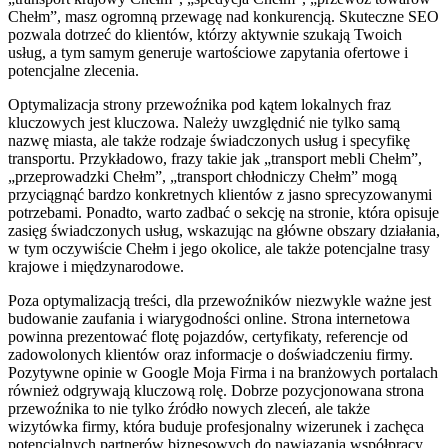
Chełm”, masz ogromną przewagę nad konkurencją. Skuteczne SEO
pozwala dotrzeć do klientów, którzy aktywnie szukają Twoich
usług, a tym samym generuje wartościowe zapytania ofertowe i
potencjalne zlecenia.
Optymalizacja strony przewoźnika pod kątem lokalnych fraz
kluczowych jest kluczowa. Należy uwzględnić nie tylko samą
nazwę miasta, ale także rodzaje świadczonych usług i specyfikę
transportu. Przykładowo, frazy takie jak „transport mebli Chełm”,
„przeprowadzki Chełm”, „transport chłodniczy Chełm” mogą
przyciągnąć bardzo konkretnych klientów z jasno sprecyzowanymi
potrzebami. Ponadto, warto zadbać o sekcję na stronie, która opisuje
zasięg świadczonych usług, wskazując na główne obszary działania,
w tym oczywiście Chełm i jego okolice, ale także potencjalne trasy
krajowe i międzynarodowe.
Poza optymalizacją treści, dla przewoźników niezwykle ważne jest
budowanie zaufania i wiarygodności online. Strona internetowa
powinna prezentować flotę pojazdów, certyfikaty, referencje od
zadowolonych klientów oraz informacje o doświadczeniu firmy.
Pozytywne opinie w Google Moja Firma i na branżowych portalach
również odgrywają kluczową rolę. Dobrze pozycjonowana strona
przewoźnika to nie tylko źródło nowych zleceń, ale także
wizytówka firmy, która buduje profesjonalny wizerunek i zachęca
potencjalnych partnerów biznesowych do nawiązania współpracy.