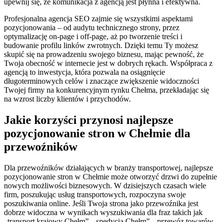
upewnij się, że komunikacja z agencją jest płynna i efektywna.
Profesjonalna agencja SEO zajmie się wszystkimi aspektami
pozycjonowania – od audytu technicznego strony, przez
optymalizację on-page i off-page, aż po tworzenie treści i
budowanie profilu linków zwrotnych. Dzięki temu Ty możesz
skupić się na prowadzeniu swojego biznesu, mając pewność, że
Twoja obecność w internecie jest w dobrych rękach. Współpraca z
agencją to inwestycja, która pozwala na osiągnięcie
długoterminowych celów i znaczące zwiększenie widoczności
Twojej firmy na konkurencyjnym rynku Chełma, przekładając się
na wzrost liczby klientów i przychodów.
Jakie korzyści przynosi najlepsze
pozycjonowanie stron w Chełmie dla
przewoźników
Dla przewoźników działających w branży transportowej, najlepsze
pozycjonowanie stron w Chełmie może otworzyć drzwi do zupełnie
nowych możliwości biznesowych. W dzisiejszych czasach wiele
firm, poszukując usług transportowych, rozpoczyna swoje
poszukiwania online. Jeśli Twoja strona jako przewoźnika jest
dobrze widoczna w wynikach wyszukiwania dla fraz takich jak
„transport krajowy Chełm”, „spedycja Chełm”, „przewóz towarów