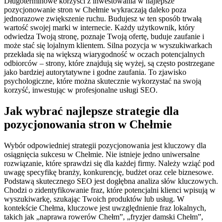
Długoterminowe korzyści z inwestowania w najlepsze
pozycjonowanie stron w Chełmie wykraczają daleko poza
jednorazowe zwiększenie ruchu. Budujesz w ten sposób trwałą
wartość swojej marki w internecie. Każdy użytkownik, który
odwiedza Twoją stronę, poznaje Twoją ofertę, buduje zaufanie i
może stać się lojalnym klientem. Silna pozycja w wyszukiwarkach
przekłada się na większą wiarygodność w oczach potencjalnych
odbiorców – strony, które znajdują się wyżej, są często postrzegane
jako bardziej autorytatywne i godne zaufania. To zjawisko
psychologiczne, które można skutecznie wykorzystać na swoją
korzyść, inwestując w profesjonalne usługi SEO.
Jak wybrać najlepsze strategie dla
pozycjonowania stron w Chełmie
Wybór odpowiedniej strategii pozycjonowania jest kluczowy dla
osiągnięcia sukcesu w Chełmie. Nie istnieje jedno uniwersalne
rozwiązanie, które sprawdzi się dla każdej firmy. Należy wziąć pod
uwagę specyfikę branży, konkurencję, budżet oraz cele biznesowe.
Podstawą skutecznego SEO jest dogłębna analiza słów kluczowych.
Chodzi o zidentyfikowanie fraz, które potencjalni klienci wpisują w
wyszukiwarkę, szukając Twoich produktów lub usług. W
kontekście Chełma, kluczowe jest uwzględnienie fraz lokalnych,
takich jak „naprawa rowerów Chełm”, „fryzjer damski Chełm”,