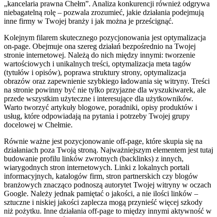
„kancelaria prawna Chełm”. Analiza konkurencji również odgrywa
niebagatelną rolę – pozwala zrozumieć, jakie działania podejmują
inne firmy w Twojej branży i jak można je prześcignąć.
Kolejnym filarem skutecznego pozycjonowania jest optymalizacja
on-page. Obejmuje ona szereg działań bezpośrednio na Twojej
stronie internetowej. Należą do nich między innymi: tworzenie
wartościowych i unikalnych treści, optymalizacja meta tagów
(tytułów i opisów), poprawa struktury strony, optymalizacja
obrazów oraz zapewnienie szybkiego ładowania się witryny. Treści
na stronie powinny być nie tylko przyjazne dla wyszukiwarek, ale
przede wszystkim użyteczne i interesujące dla użytkowników.
Warto tworzyć artykuły blogowe, poradniki, opisy produktów i
usług, które odpowiadają na pytania i potrzeby Twojej grupy
docelowej w Chełmie.
Równie ważne jest pozycjonowanie off-page, które skupia się na
działaniach poza Twoją stroną. Najważniejszym elementem jest tutaj
budowanie profilu linków zwrotnych (backlinks) z innych,
wiarygodnych stron internetowych. Linki z lokalnych portali
informacyjnych, katalogów firm, stron partnerskich czy blogów
branżowych znacząco podnoszą autorytet Twojej witryny w oczach
Google. Należy jednak pamiętać o jakości, a nie ilości linków –
sztuczne i niskiej jakości zaplecza mogą przynieść więcej szkody
niż pożytku. Inne działania off-page to między innymi aktywność w