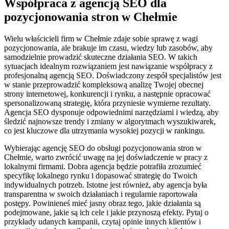
Współpraca z agencją SEO dla
pozycjonowania stron w Chełmie
Wielu właścicieli firm w Chełmie zdaje sobie sprawę z wagi
pozycjonowania, ale brakuje im czasu, wiedzy lub zasobów, aby
samodzielnie prowadzić skuteczne działania SEO. W takich
sytuacjach idealnym rozwiązaniem jest nawiązanie współpracy z
profesjonalną agencją SEO. Doświadczony zespół specjalistów jest
w stanie przeprowadzić kompleksową analizę Twojej obecnej
strony internetowej, konkurencji i rynku, a następnie opracować
spersonalizowaną strategię, która przyniesie wymierne rezultaty.
Agencja SEO dysponuje odpowiednimi narzędziami i wiedzą, aby
śledzić najnowsze trendy i zmiany w algorytmach wyszukiwarek,
co jest kluczowe dla utrzymania wysokiej pozycji w rankingu.
Wybierając agencję SEO do obsługi pozycjonowania stron w
Chełmie, warto zwrócić uwagę na jej doświadczenie w pracy z
lokalnymi firmami. Dobra agencja będzie potrafiła zrozumieć
specyfikę lokalnego rynku i dopasować strategię do Twoich
indywidualnych potrzeb. Istotne jest również, aby agencja była
transparentna w swoich działaniach i regularnie raportowała
postępy. Powinieneś mieć jasny obraz tego, jakie działania są
podejmowane, jakie są ich cele i jakie przynoszą efekty. Pytaj o
przykłady udanych kampanii, czytaj opinie innych klientów i