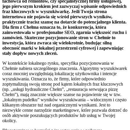
fachowca od remontów, czy specjalistycznej firmy usługowej,
jego pierwszym krokiem jest zazwyczaj wpisanie odpowiednich
fraz kluczowych w wyszukiwarkę. Jeśli Twoja strona
internetowa nie pojawia się wśród pierwszych wyników,
praktycznie tracisz szansę na dotarcie do potencjalnego klienta.
Dla firm z Chełma oznacza to, że konkurencja, która
zainwestowała w profesjonalne SEO, zgarnia większość ruchu i
zamówień. Skuteczne pozycjonowanie stron w Chełmie to
inwestycja, która zwraca się wielokrotnie, budując silną
obecność marki w lokalnej przestrzeni cyfrowej i zapewniając
stały dopływ nowych zleceń.
W kontekście lokalnego rynku, specyfika pozycjonowania w
Chełmie nabiera szczególnego znaczenia. Algorytmy wyszukiwarek
coraz mocniej uwzględniają lokalizację użytkownika i intencje
wyszukiwania. Oznacza to, że firmy, które odpowiednio
zoptymalizują swoją stronę pod kątem lokalnych fraz kluczowych
(np. „usługi hydrauliczne Chełm”, „restauracja serwująca pizzę
Chełm”), mają znacznie większe szanse na pojawienie się w tzw.
„lokalnym pudełku” wyników wyszukiwania – widocznym i często
klikanym obszarze tuż nad organicznymi wynikami. Jest to
niezwykle cenne narzędzie marketingowe, które pozwala dotrzeć do
osób aktywnie poszukujących produktów lub usług w Twojej
okolicy.