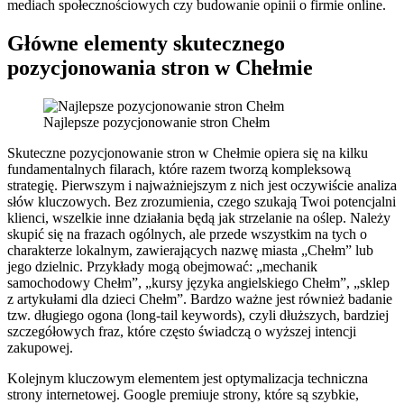
mediach społecznościowych czy budowanie opinii o firmie online.
Główne elementy skutecznego
pozycjonowania stron w Chełmie
Najlepsze pozycjonowanie stron Chełm
Skuteczne pozycjonowanie stron w Chełmie opiera się na kilku
fundamentalnych filarach, które razem tworzą kompleksową
strategię. Pierwszym i najważniejszym z nich jest oczywiście analiza
słów kluczowych. Bez zrozumienia, czego szukają Twoi potencjalni
klienci, wszelkie inne działania będą jak strzelanie na oślep. Należy
skupić się na frazach ogólnych, ale przede wszystkim na tych o
charakterze lokalnym, zawierających nazwę miasta „Chełm” lub
jego dzielnic. Przykłady mogą obejmować: „mechanik
samochodowy Chełm”, „kursy języka angielskiego Chełm”, „sklep
z artykułami dla dzieci Chełm”. Bardzo ważne jest również badanie
tzw. długiego ogona (long-tail keywords), czyli dłuższych, bardziej
szczegółowych fraz, które często świadczą o wyższej intencji
zakupowej.
Kolejnym kluczowym elementem jest optymalizacja techniczna
strony internetowej. Google premiuje strony, które są szybkie,