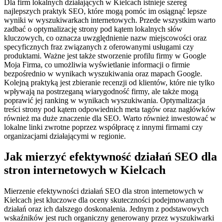
Dla firm lokalnych działających w Kielcach istnieje szereg
najlepszych praktyk SEO, które mogą pomóc im osiągnąć lepsze
wyniki w wyszukiwarkach internetowych. Przede wszystkim warto
zadbać o optymalizację strony pod kątem lokalnych słów
kluczowych, co oznacza uwzględnienie nazw miejscowości oraz
specyficznych fraz związanych z oferowanymi usługami czy
produktami. Ważne jest także stworzenie profilu firmy w Google
Moja Firma, co umożliwia wyświetlanie informacji o firmie
bezpośrednio w wynikach wyszukiwania oraz mapach Google.
Kolejną praktyką jest zbieranie recenzji od klientów, które nie tylko
wpływają na postrzeganą wiarygodność firmy, ale także mogą
poprawić jej ranking w wynikach wyszukiwania. Optymalizacja
treści strony pod kątem odpowiednich meta tagów oraz nagłówków
również ma duże znaczenie dla SEO. Warto również inwestować w
lokalne linki zwrotne poprzez współpracę z innymi firmami czy
organizacjami działającymi w regionie.
Jak mierzyć efektywność działań SEO dla
stron internetowych w Kielcach
Mierzenie efektywności działań SEO dla stron internetowych w
Kielcach jest kluczowe dla oceny skuteczności podejmowanych
działań oraz ich dalszego doskonalenia. Jednym z podstawowych
wskaźników jest ruch organiczny generowany przez wyszukiwarki