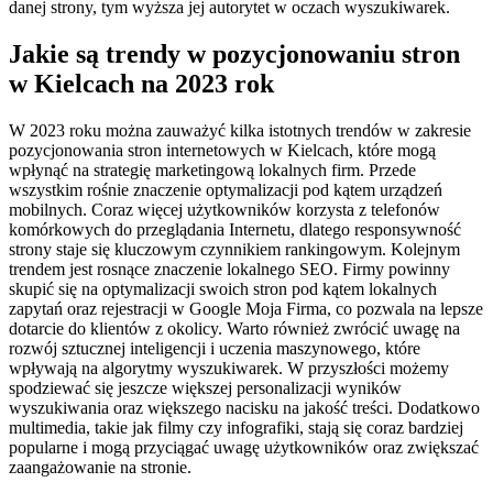
danej strony, tym wyższa jej autorytet w oczach wyszukiwarek.
Jakie są trendy w pozycjonowaniu stron
w Kielcach na 2023 rok
W 2023 roku można zauważyć kilka istotnych trendów w zakresie
pozycjonowania stron internetowych w Kielcach, które mogą
wpłynąć na strategię marketingową lokalnych firm. Przede
wszystkim rośnie znaczenie optymalizacji pod kątem urządzeń
mobilnych. Coraz więcej użytkowników korzysta z telefonów
komórkowych do przeglądania Internetu, dlatego responsywność
strony staje się kluczowym czynnikiem rankingowym. Kolejnym
trendem jest rosnące znaczenie lokalnego SEO. Firmy powinny
skupić się na optymalizacji swoich stron pod kątem lokalnych
zapytań oraz rejestracji w Google Moja Firma, co pozwala na lepsze
dotarcie do klientów z okolicy. Warto również zwrócić uwagę na
rozwój sztucznej inteligencji i uczenia maszynowego, które
wpływają na algorytmy wyszukiwarek. W przyszłości możemy
spodziewać się jeszcze większej personalizacji wyników
wyszukiwania oraz większego nacisku na jakość treści. Dodatkowo
multimedia, takie jak filmy czy infografiki, stają się coraz bardziej
popularne i mogą przyciągać uwagę użytkowników oraz zwiększać
zaangażowanie na stronie.