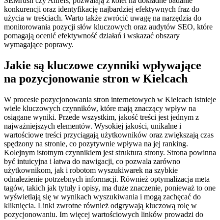
SEMrush czy Ahrefs, pozwalają z kolei na dokładne badanie
konkurencji oraz identyfikację najbardziej efektywnych fraz do
użycia w treściach. Warto także zwrócić uwagę na narzędzia do
monitorowania pozycji słów kluczowych oraz audytów SEO, które
pomagają ocenić efektywność działań i wskazać obszary
wymagające poprawy.
Jakie są kluczowe czynniki wpływające
na pozycjonowanie stron w Kielcach
W procesie pozycjonowania stron internetowych w Kielcach istnieje
wiele kluczowych czynników, które mają znaczący wpływ na
osiągane wyniki. Przede wszystkim, jakość treści jest jednym z
najważniejszych elementów. Wysokiej jakości, unikalne i
wartościowe treści przyciągają użytkowników oraz zwiększają czas
spędzony na stronie, co pozytywnie wpływa na jej ranking.
Kolejnym istotnym czynnikiem jest struktura strony. Strona powinna
być intuicyjna i łatwa do nawigacji, co pozwala zarówno
użytkownikom, jak i robotom wyszukiwarek na szybkie
odnalezienie potrzebnych informacji. Również optymalizacja meta
tagów, takich jak tytuły i opisy, ma duże znaczenie, ponieważ to one
wyświetlają się w wynikach wyszukiwania i mogą zachęcać do
kliknięcia. Linki zwrotne również odgrywają kluczową rolę w
pozycjonowaniu. Im więcej wartościowych linków prowadzi do