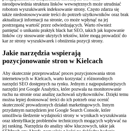
nieodpowiednia struktura linków wewnętrznych może utrudniać
robotom wyszukiwarek indeksowanie strony. Często zdarza się
także niedostosowywanie treści do potrzeb użytkowników oraz brak
aktualizacji informacji na stronie, co może wpłynąć na jej
postrzeganą wartość przez odwiedzających. Warto również
pamiętać o unikaniu praktyk black hat SEO, takich jak kupowanie
linków czy stosowanie ukrytych tekstów, które mogą prowadzić do
kar ze strony wyszukiwarek i obniżenia pozycji strony.
Jakie narzędzia wspierają
pozycjonowanie stron w Kielcach
Aby skutecznie przeprowadzać proces pozycjonowania stron
internetowych w Kielcach, warto korzystać z różnorodnych
narzędzi SEO dostępnych na rynku. Jednym z najpopularniejszych
narzędzi jest Google Analytics, które pozwala na monitorowanie
ruchu na stronie oraz analizę zachowań użytkowników. Dzięki temu
można lepiej dostosować treści do ich potrzeb oraz ocenić
skuteczność prowadzonych działań marketingowych. Innym
przydatnym narzędziem jest Google Search Console, które
umożliwia śledzenie wydajności strony w wynikach wyszukiwania
oraz identyfikację problemów technicznych mogących wpływać na
jej ranking. Narzędzia do analizy słów kluczowych, takie jak