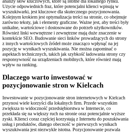
analizy słów kluczowych, które są istotne dla lokalnego rynku.
Użycie odpowiednich fraz, które potencjalni klienci wpisują w
wyszukiwarki, jest kluczowe dla skutecznego pozycjonowania.
Kolejnym krokiem jest optymalizacja treści na stronie, co obejmuje
zarówno teksty, jak i elementy graficzne. Ważne jest, aby treści były
unikalne, wartościowe i dostosowane do potrzeb użytkowników.
Również linki wewnętrzne i zewnętrzne mają duże znaczenie w
kontekście SEO. Budowanie sieci linków prowadzących do strony
z innych wartościowych źródeł może znacząco wpłynąć na jej
pozycję w wynikach wyszukiwania. Nie można zapominać o
aspektach technicznych, takich jak szybkość ładowania strony czy
responsywność na urządzeniach mobilnych, które również mają
wpływ na ranking.
Dlaczego warto inwestować w
pozycjonowanie stron w Kielcach
Inwestowanie w pozycjonowanie stron internetowych w Kielcach
przynosi wiele korzyści dla lokalnych firm. Przede wszystkim
zwiększa to widoczność przedsiębiorstwa w Internecie, co
przekłada się na większy ruch na stronie oraz potencjalnie wyższe
zyski. Klienci coraz częściej korzystają z Internetu do poszukiwania
usług i produktów, dlatego obecność w pierwszych wynikach
wyszukiwania jest niezwykle istotna. Pozycjonowanie pozwala