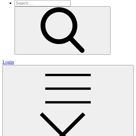
Search
for:
Search
Login