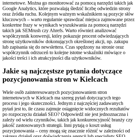
internetowe. Można go monitorować za pomocą narzędzi takich jak
Google Analytics, które pozwalają śledzić liczbę odwiedzin strony
oraz źródła ruchu. Kolejnym ważnym wskaźnikiem są pozycje słów
kluczowych – warto regularnie sprawdzać miejsca zajmowane przez
konkretne frazy w wynikach wyszukiwania za pomocą narzędzi
takich jak SEMrush czy Ahrefs. Warto również analizować
współczynnik konwersji, który pokazuje procent odwiedzających
stronę użytkowników dokonujących określonej akcji, np. zakupu
lub zapisania się do newslettera. Czas spędzony na stronie oraz
współczynnik odrzuceń to kolejne istotne wskaźniki mówiące o
jakości treści i ich atrakcyjności dla użytkowników.
Jakie są najczęstsze pytania dotyczące
pozycjonowania stron w Kielcach
Wiele osób zainteresowanych pozycjonowaniem stron
internetowych w Kielcach ma szereg pytań dotyczących tego
procesu i jego skuteczności. Jednym z najczęściej zadawanych
pytań jest to, ile czasu zajmuje osiągnięcie widocznych rezultatów
po rozpoczęciu działań SEO? Odpowiedź nie jest jednoznaczna i
zależy od wielu czynników, takich jak konkurencyjność branży czy
jakość zastosowanych strategii. Inni pytają o koszt usług
pozycjonowania – ceny mogą się znacznie różnić w zależności od
zakresu działań oraz doświadczenia agencji lub specjalisty SEO.