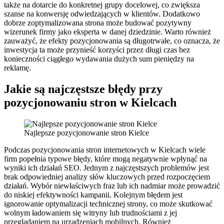
także na dotarcie do konkretnej grupy docelowej, co zwiększa
szanse na konwersję odwiedzających w klientów. Dodatkowo
dobrze zoptymalizowana strona może budować pozytywny
wizerunek firmy jako eksperta w danej dziedzinie. Warto również
zauważyć, że efekty pozycjonowania są długotrwałe, co oznacza, że
inwestycja ta może przynieść korzyści przez długi czas bez
konieczności ciągłego wydawania dużych sum pieniędzy na
reklamę.
Jakie są najczęstsze błędy przy
pozycjonowaniu stron w Kielcach
Najlepsze pozycjonowanie stron Kielce
Podczas pozycjonowania stron internetowych w Kielcach wiele
firm popełnia typowe błędy, które mogą negatywnie wpłynąć na
wyniki ich działań SEO. Jednym z najczęstszych problemów jest
brak odpowiedniej analizy słów kluczowych przed rozpoczęciem
działań. Wybór niewłaściwych fraz lub ich nadmiar może prowadzić
do niskiej efektywności kampanii. Kolejnym błędem jest
ignorowanie optymalizacji technicznej strony, co może skutkować
wolnym ładowaniem się witryny lub trudnościami z jej
przeglądaniem na urządzeniach mobilnych. Również