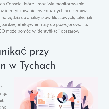
rch Console, które umożliwia monitorowanie
raz identyfikowanie ewentualnych problemów
narzędzia do analizy słów kluczowych, takie jak
jbardziej efektywne frazy do pozycjonowania.
SEO może pomóc w identyfikacji obszarów
unikać przy
on w Tychach
e
ynąć
rak
udno