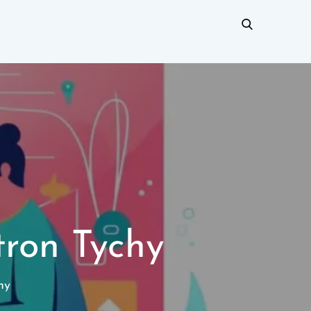
tron Tychy
hy