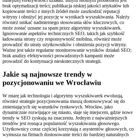
mniejszej efektywności działań. Innym istotnym problemem jest
brak optymalizacji treści; publikacja niskiej jakości artykułów lub
kopiowanie treści z innych źródeł może zaszkodzić reputacji
witryny i obniżyć jej pozycję w wynikach wyszukiwania. Należy
również unikać nadmiernego stosowania słów kluczowych, co
może zostać uznane za spam przez algorytmy wyszukiwarek.
Ignorowanie aspektów technicznych SEO, takich jak szybkość
ładowania strony czy responsywność mobilna, również może
prowadzić do utraty użytkowników i obniżenia pozycji witryny.
Ważne jest także regularne monitorowanie wyników działań SEO;
brak analizy efektywności prowadzonych kampanii może
prowadzić do kontynuacji nieskutecznych strategii.
Jakie są najnowsze trendy w
pozycjonowaniu we Wrocławiu
W miarę jak technologia i algorytmy wyszukiwarek ewoluują,
również strategie pozycjonowania muszą dostosowywać się do
zmieniających się warunków rynkowych. Wrocław, jako
dynamicznie rozwijające się miasto, staje się miejscem, gdzie nowe
trendy w SEO zyskują na znaczeniu. Jednym z najważniejszych
trendów jest rosnąca popularność wyszukiwania głosowego.
Użytkownicy coraz częściej korzystają z asystentów głosowych, co
wymusza na firmach dostosowanie treści do bardziej naturalnych