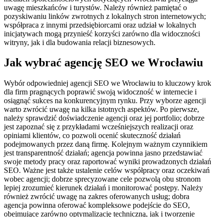
uwagę mieszkańców i turystów. Należy również pamiętać o
pozyskiwaniu linków zwrotnych z lokalnych stron internetowych;
współpraca z innymi przedsiębiorcami oraz udział w lokalnych
inicjatywach mogą przynieść korzyści zarówno dla widoczności
witryny, jak i dla budowania relacji biznesowych.
Jak wybrać agencję SEO we Wrocławiu
Wybór odpowiedniej agencji SEO we Wrocławiu to kluczowy krok
dla firm pragnących poprawić swoją widoczność w internecie i
osiągnąć sukces na konkurencyjnym rynku. Przy wyborze agencji
warto zwrócić uwagę na kilka istotnych aspektów. Po pierwsze,
należy sprawdzić doświadczenie agencji oraz jej portfolio; dobrze
jest zapoznać się z przykładami wcześniejszych realizacji oraz
opiniami klientów, co pozwoli ocenić skuteczność działań
podejmowanych przez daną firmę. Kolejnym ważnym czynnikiem
jest transparentność działań; agencja powinna jasno przedstawiać
swoje metody pracy oraz raportować wyniki prowadzonych działań
SEO. Ważne jest także ustalenie celów współpracy oraz oczekiwań
wobec agencji; dobrze sprecyzowane cele pozwolą obu stronom
lepiej zrozumieć kierunek działań i monitorować postępy. Należy
również zwrócić uwagę na zakres oferowanych usług; dobra
agencja powinna oferować kompleksowe podejście do SEO,
obejmujące zarówno optymalizację techniczną, jak i tworzenie