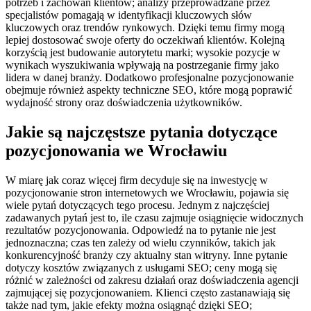
potrzeb i zachowań klientów; analizy przeprowadzane przez
specjalistów pomagają w identyfikacji kluczowych słów
kluczowych oraz trendów rynkowych. Dzięki temu firmy mogą
lepiej dostosować swoje oferty do oczekiwań klientów. Kolejną
korzyścią jest budowanie autorytetu marki; wysokie pozycje w
wynikach wyszukiwania wpływają na postrzeganie firmy jako
lidera w danej branży. Dodatkowo profesjonalne pozycjonowanie
obejmuje również aspekty techniczne SEO, które mogą poprawić
wydajność strony oraz doświadczenia użytkowników.
Jakie są najczęstsze pytania dotyczące
pozycjonowania we Wrocławiu
W miarę jak coraz więcej firm decyduje się na inwestycję w
pozycjonowanie stron internetowych we Wrocławiu, pojawia się
wiele pytań dotyczących tego procesu. Jednym z najczęściej
zadawanych pytań jest to, ile czasu zajmuje osiągnięcie widocznych
rezultatów pozycjonowania. Odpowiedź na to pytanie nie jest
jednoznaczna; czas ten zależy od wielu czynników, takich jak
konkurencyjność branży czy aktualny stan witryny. Inne pytanie
dotyczy kosztów związanych z usługami SEO; ceny mogą się
różnić w zależności od zakresu działań oraz doświadczenia agencji
zajmującej się pozycjonowaniem. Klienci często zastanawiają się
także nad tym, jakie efekty można osiągnąć dzięki SEO;