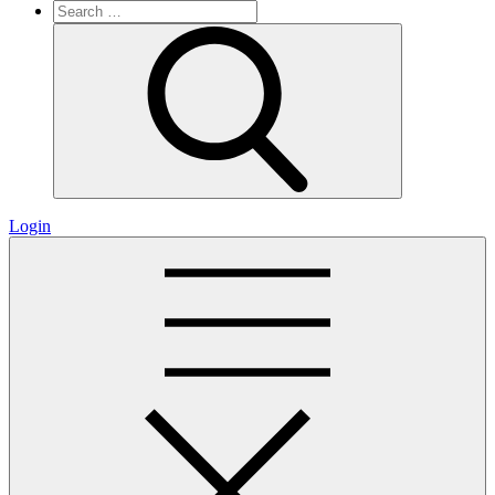
Search
for:
Search
Login