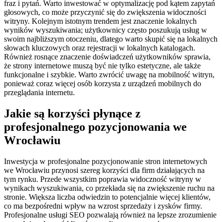
fraz i pytań. Warto inwestować w optymalizację pod kątem zapytań
głosowych, co może przyczynić się do zwiększenia widoczności
witryny. Kolejnym istotnym trendem jest znaczenie lokalnych
wyników wyszukiwania; użytkownicy często poszukują usług w
swoim najbliższym otoczeniu, dlatego warto skupić się na lokalnych
słowach kluczowych oraz rejestracji w lokalnych katalogach.
Również rosnące znaczenie doświadczeń użytkowników sprawia,
że strony internetowe muszą być nie tylko estetyczne, ale także
funkcjonalne i szybkie. Warto zwrócić uwagę na mobilność witryn,
ponieważ coraz więcej osób korzysta z urządzeń mobilnych do
przeglądania internetu.
Jakie są korzyści płynące z
profesjonalnego pozycjonowania we
Wrocławiu
Inwestycja w profesjonalne pozycjonowanie stron internetowych
we Wrocławiu przynosi szereg korzyści dla firm działających na
tym rynku. Przede wszystkim poprawia widoczność witryny w
wynikach wyszukiwania, co przekłada się na zwiększenie ruchu na
stronie. Większa liczba odwiedzin to potencjalnie więcej klientów,
co ma bezpośredni wpływ na wzrost sprzedaży i zysków firmy.
Profesjonalne usługi SEO pozwalają również na lepsze zrozumienie