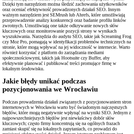
Dzięki tym narzędziom można śledzić zachowania użytkowników
oraz oceniać efektywność prowadzonych działań SEO. Innym
ważnym narzędziem jest SEMrush lub Ahrefs, które umożliwiają
przeprowadzenie analizy konkurencji oraz badanie profilu linków
zwrotnych. Umożliwiają one także odkrywanie nowych słów
kluczowych oraz monitorowanie pozycji strony w wynikach
wyszukiwania. Narzędzia do audytu SEO, takie jak Screaming Frog
czy Moz Pro, pomagają w identyfikacji problemów technicznych na
stronie, które mogą wpływać na jej widoczność w internecie. Warto
również korzystać z platform do zarządzania mediami
społecznościowymi, takich jak Hootsuite czy Buffer, aby
efektywnie planować i publikować treści promujące firmę w
lokalnym środowisku.
Jakie błędy unikać podczas
pozycjonowania we Wrocławiu
Podczas prowadzenia działań związanych z pozycjonowaniem stron
internetowych w Wrocławiu warto być świadomym najczęstszych
błędów, które mogą negatywnie wpłynąć na wyniki SEO. Jednym z
najpowszechniejszych błędów jest niewłaściwy dobór słów
kluczowych; często firmy koncentrują się na ogólnych frazach
zamiast skupić się na lokalnych zapytaniach, co prowadzi do