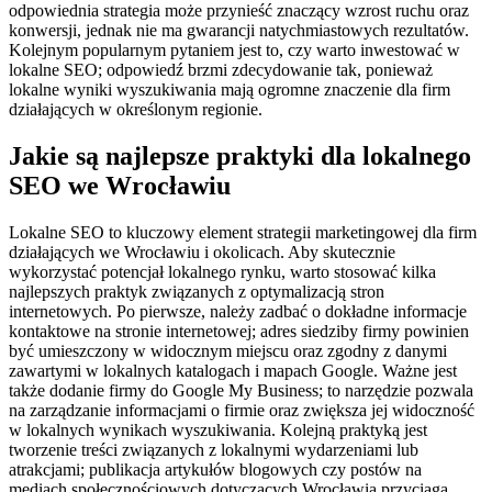
odpowiednia strategia może przynieść znaczący wzrost ruchu oraz
konwersji, jednak nie ma gwarancji natychmiastowych rezultatów.
Kolejnym popularnym pytaniem jest to, czy warto inwestować w
lokalne SEO; odpowiedź brzmi zdecydowanie tak, ponieważ
lokalne wyniki wyszukiwania mają ogromne znaczenie dla firm
działających w określonym regionie.
Jakie są najlepsze praktyki dla lokalnego
SEO we Wrocławiu
Lokalne SEO to kluczowy element strategii marketingowej dla firm
działających we Wrocławiu i okolicach. Aby skutecznie
wykorzystać potencjał lokalnego rynku, warto stosować kilka
najlepszych praktyk związanych z optymalizacją stron
internetowych. Po pierwsze, należy zadbać o dokładne informacje
kontaktowe na stronie internetowej; adres siedziby firmy powinien
być umieszczony w widocznym miejscu oraz zgodny z danymi
zawartymi w lokalnych katalogach i mapach Google. Ważne jest
także dodanie firmy do Google My Business; to narzędzie pozwala
na zarządzanie informacjami o firmie oraz zwiększa jej widoczność
w lokalnych wynikach wyszukiwania. Kolejną praktyką jest
tworzenie treści związanych z lokalnymi wydarzeniami lub
atrakcjami; publikacja artykułów blogowych czy postów na
mediach społecznościowych dotyczących Wrocławia przyciąga