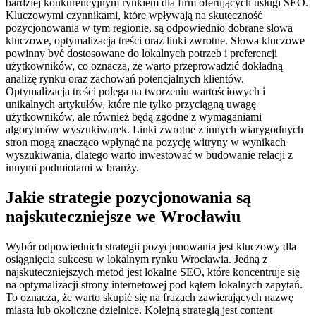
bardziej konkurencyjnym rynkiem dla firm oferujących usługi SEO.
Kluczowymi czynnikami, które wpływają na skuteczność
pozycjonowania w tym regionie, są odpowiednio dobrane słowa
kluczowe, optymalizacja treści oraz linki zwrotne. Słowa kluczowe
powinny być dostosowane do lokalnych potrzeb i preferencji
użytkowników, co oznacza, że warto przeprowadzić dokładną
analizę rynku oraz zachowań potencjalnych klientów.
Optymalizacja treści polega na tworzeniu wartościowych i
unikalnych artykułów, które nie tylko przyciągną uwagę
użytkowników, ale również będą zgodne z wymaganiami
algorytmów wyszukiwarek. Linki zwrotne z innych wiarygodnych
stron mogą znacząco wpłynąć na pozycję witryny w wynikach
wyszukiwania, dlatego warto inwestować w budowanie relacji z
innymi podmiotami w branży.
Jakie strategie pozycjonowania są
najskuteczniejsze we Wrocławiu
Wybór odpowiednich strategii pozycjonowania jest kluczowy dla
osiągnięcia sukcesu w lokalnym rynku Wrocławia. Jedną z
najskuteczniejszych metod jest lokalne SEO, które koncentruje się
na optymalizacji strony internetowej pod kątem lokalnych zapytań.
To oznacza, że warto skupić się na frazach zawierających nazwę
miasta lub okoliczne dzielnice. Kolejną strategią jest content