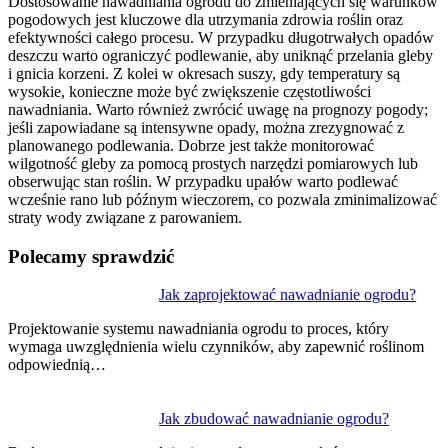
Dostosowanie nawadniania ogrodu do zmieniających się warunków
pogodowych jest kluczowe dla utrzymania zdrowia roślin oraz
efektywności całego procesu. W przypadku długotrwałych opadów
deszczu warto ograniczyć podlewanie, aby uniknąć przelania gleby
i gnicia korzeni. Z kolei w okresach suszy, gdy temperatury są
wysokie, konieczne może być zwiększenie częstotliwości
nawadniania. Warto również zwrócić uwagę na prognozy pogody;
jeśli zapowiadane są intensywne opady, można zrezygnować z
planowanego podlewania. Dobrze jest także monitorować
wilgotność gleby za pomocą prostych narzędzi pomiarowych lub
obserwując stan roślin. W przypadku upałów warto podlewać
wcześnie rano lub późnym wieczorem, co pozwala zminimalizować
straty wody związane z parowaniem.
Polecamy sprawdzić
Nawigacja
Jak zaprojektować nawadnianie ogrodu?
wpisu
Projektowanie systemu nawadniania ogrodu to proces, który
wymaga uwzględnienia wielu czynników, aby zapewnić roślinom
odpowiednią…
Jak zbudować nawadnianie ogrodu?