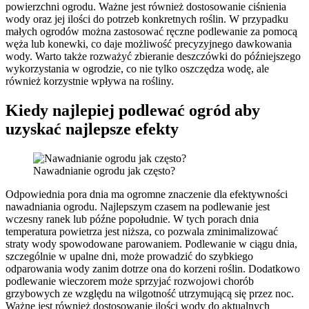
powierzchni ogrodu. Ważne jest również dostosowanie ciśnienia
wody oraz jej ilości do potrzeb konkretnych roślin. W przypadku
małych ogrodów można zastosować ręczne podlewanie za pomocą
węża lub konewki, co daje możliwość precyzyjnego dawkowania
wody. Warto także rozważyć zbieranie deszczówki do późniejszego
wykorzystania w ogrodzie, co nie tylko oszczędza wodę, ale
również korzystnie wpływa na rośliny.
Kiedy najlepiej podlewać ogród aby
uzyskać najlepsze efekty
Nawadnianie ogrodu jak często?
Odpowiednia pora dnia ma ogromne znaczenie dla efektywności
nawadniania ogrodu. Najlepszym czasem na podlewanie jest
wczesny ranek lub późne popołudnie. W tych porach dnia
temperatura powietrza jest niższa, co pozwala zminimalizować
straty wody spowodowane parowaniem. Podlewanie w ciągu dnia,
szczególnie w upalne dni, może prowadzić do szybkiego
odparowania wody zanim dotrze ona do korzeni roślin. Dodatkowo
podlewanie wieczorem może sprzyjać rozwojowi chorób
grzybowych ze względu na wilgotność utrzymującą się przez noc.
Ważne jest również dostosowanie ilości wody do aktualnych