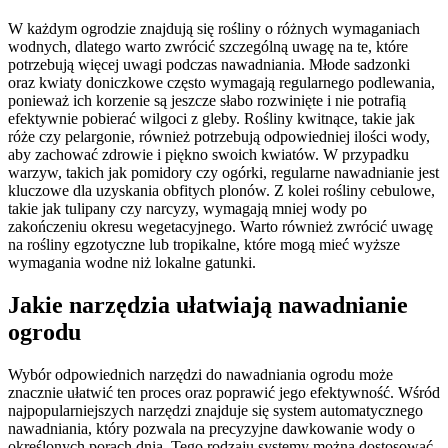
W każdym ogrodzie znajdują się rośliny o różnych wymaganiach
wodnych, dlatego warto zwrócić szczególną uwagę na te, które
potrzebują więcej uwagi podczas nawadniania. Młode sadzonki
oraz kwiaty doniczkowe często wymagają regularnego podlewania,
ponieważ ich korzenie są jeszcze słabo rozwinięte i nie potrafią
efektywnie pobierać wilgoci z gleby. Rośliny kwitnące, takie jak
róże czy pelargonie, również potrzebują odpowiedniej ilości wody,
aby zachować zdrowie i piękno swoich kwiatów. W przypadku
warzyw, takich jak pomidory czy ogórki, regularne nawadnianie jest
kluczowe dla uzyskania obfitych plonów. Z kolei rośliny cebulowe,
takie jak tulipany czy narcyzy, wymagają mniej wody po
zakończeniu okresu wegetacyjnego. Warto również zwrócić uwagę
na rośliny egzotyczne lub tropikalne, które mogą mieć wyższe
wymagania wodne niż lokalne gatunki.
Jakie narzędzia ułatwiają nawadnianie
ogrodu
Wybór odpowiednich narzędzi do nawadniania ogrodu może
znacznie ułatwić ten proces oraz poprawić jego efektywność. Wśród
najpopularniejszych narzędzi znajduje się system automatycznego
nawadniania, który pozwala na precyzyjne dawkowanie wody o
określonych porach dnia. Tego rodzaju systemy można dostosować