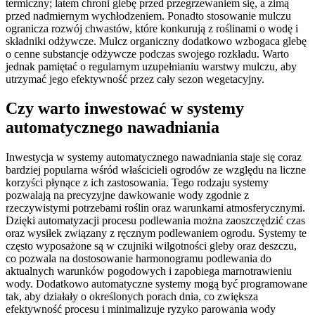
termiczny; latem chroni glebę przed przegrzewaniem się, a zimą
przed nadmiernym wychłodzeniem. Ponadto stosowanie mulczu
ogranicza rozwój chwastów, które konkurują z roślinami o wodę i
składniki odżywcze. Mulcz organiczny dodatkowo wzbogaca glebę
o cenne substancje odżywcze podczas swojego rozkładu. Warto
jednak pamiętać o regularnym uzupełnianiu warstwy mulczu, aby
utrzymać jego efektywność przez cały sezon wegetacyjny.
Czy warto inwestować w systemy
automatycznego nawadniania
Inwestycja w systemy automatycznego nawadniania staje się coraz
bardziej popularna wśród właścicieli ogrodów ze względu na liczne
korzyści płynące z ich zastosowania. Tego rodzaju systemy
pozwalają na precyzyjne dawkowanie wody zgodnie z
rzeczywistymi potrzebami roślin oraz warunkami atmosferycznymi.
Dzięki automatyzacji procesu podlewania można zaoszczędzić czas
oraz wysiłek związany z ręcznym podlewaniem ogrodu. Systemy te
często wyposażone są w czujniki wilgotności gleby oraz deszczu,
co pozwala na dostosowanie harmonogramu podlewania do
aktualnych warunków pogodowych i zapobiega marnotrawieniu
wody. Dodatkowo automatyczne systemy mogą być programowane
tak, aby działały o określonych porach dnia, co zwiększa
efektywność procesu i minimalizuje ryzyko parowania wody