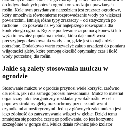
do indywidualnych potrzeb ogrodu oraz rodzaju uprawianych
roślin. Kolejnym przydatnym narzędziem jest zraszacz ogrodowy,
który umożliwia równomierne rozprowadzenie wody po większej
powierzchni. Istnieją różne typy zraszaczy – od statycznych po
ruchome – co pozwala na wybór najlepszego rozwiązania dla
konkretnego ogrodu. Ręczne podlewanie za pomocą konewki lub
węża to również popularna metoda, która daje możliwość
precyzyjnego dawkowania wody tam, gdzie jest to najbardziej
potrzebne. Dodatkowo warto rozważyć zakup urządzeń do pomiaru
wilgotności gleby, które pomogą określić optymalny czas i ilość
wody potrzebnej dla roślin.
Jakie są zalety stosowania mulczu w
ogrodzie
Stosowanie mulczu w ogrodzie przynosi wiele korzyści zarówno
dla roślin, jak i dla samego procesu nawadniania. Mulcz to materiał
organiczny lub nieorganiczny rozkładany wokół roślin w celu
poprawy struktury gleby oraz ochrony przed szkodliwymi
czynnikami atmosferycznymi. Jedną z głównych zalet mulczu jest
jego zdolność do zatrzymywania wilgoci w glebie. Dzięki temu
zmniejsza się potrzeba częstego podlewania, co jest korzystne
szczególnie w gorące dni. Mulcz działa również jako izolator