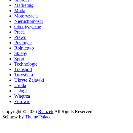
Marketing
Moda
Motoryzacja
Nieruchomości
Obcojęzyczne
Praca
Prawo
Przemysł
Rolnictwo
Sklepy
Sport
Technologie
Transport
Turystyka
Ukryte Zajawki
Uroda
Usługi
Wnętrza
Zdrowie
Copyright © 2026
Blanzek
All Rights Reserved |
Sellnow by
Theme Palace