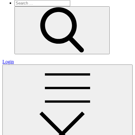
Search
for:
Search
Login