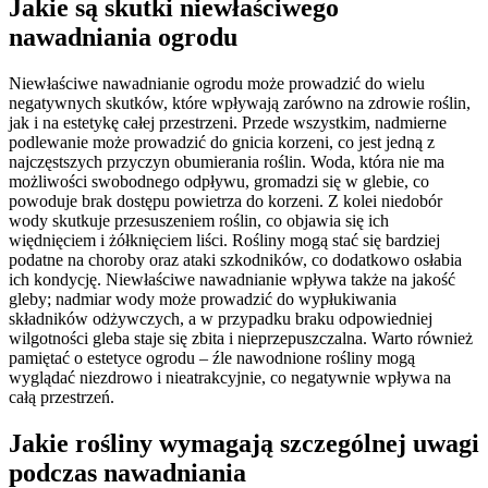
Jakie są skutki niewłaściwego
nawadniania ogrodu
Niewłaściwe nawadnianie ogrodu może prowadzić do wielu
negatywnych skutków, które wpływają zarówno na zdrowie roślin,
jak i na estetykę całej przestrzeni. Przede wszystkim, nadmierne
podlewanie może prowadzić do gnicia korzeni, co jest jedną z
najczęstszych przyczyn obumierania roślin. Woda, która nie ma
możliwości swobodnego odpływu, gromadzi się w glebie, co
powoduje brak dostępu powietrza do korzeni. Z kolei niedobór
wody skutkuje przesuszeniem roślin, co objawia się ich
więdnięciem i żółknięciem liści. Rośliny mogą stać się bardziej
podatne na choroby oraz ataki szkodników, co dodatkowo osłabia
ich kondycję. Niewłaściwe nawadnianie wpływa także na jakość
gleby; nadmiar wody może prowadzić do wypłukiwania
składników odżywczych, a w przypadku braku odpowiedniej
wilgotności gleba staje się zbita i nieprzepuszczalna. Warto również
pamiętać o estetyce ogrodu – źle nawodnione rośliny mogą
wyglądać niezdrowo i nieatrakcyjnie, co negatywnie wpływa na
całą przestrzeń.
Jakie rośliny wymagają szczególnej uwagi
podczas nawadniania