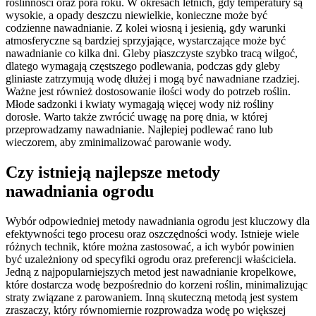
roślinności oraz pora roku. W okresach letnich, gdy temperatury są
wysokie, a opady deszczu niewielkie, konieczne może być
codzienne nawadnianie. Z kolei wiosną i jesienią, gdy warunki
atmosferyczne są bardziej sprzyjające, wystarczające może być
nawadnianie co kilka dni. Gleby piaszczyste szybko tracą wilgoć,
dlatego wymagają częstszego podlewania, podczas gdy gleby
gliniaste zatrzymują wodę dłużej i mogą być nawadniane rzadziej.
Ważne jest również dostosowanie ilości wody do potrzeb roślin.
Młode sadzonki i kwiaty wymagają więcej wody niż rośliny
dorosłe. Warto także zwrócić uwagę na porę dnia, w której
przeprowadzamy nawadnianie. Najlepiej podlewać rano lub
wieczorem, aby zminimalizować parowanie wody.
Czy istnieją najlepsze metody
nawadniania ogrodu
Wybór odpowiedniej metody nawadniania ogrodu jest kluczowy dla
efektywności tego procesu oraz oszczędności wody. Istnieje wiele
różnych technik, które można zastosować, a ich wybór powinien
być uzależniony od specyfiki ogrodu oraz preferencji właściciela.
Jedną z najpopularniejszych metod jest nawadnianie kropelkowe,
które dostarcza wodę bezpośrednio do korzeni roślin, minimalizując
straty związane z parowaniem. Inną skuteczną metodą jest system
zraszaczy, który równomiernie rozprowadza wodę po większej