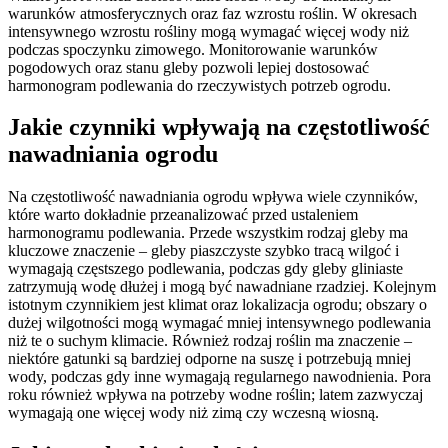
warunków atmosferycznych oraz faz wzrostu roślin. W okresach
intensywnego wzrostu rośliny mogą wymagać więcej wody niż
podczas spoczynku zimowego. Monitorowanie warunków
pogodowych oraz stanu gleby pozwoli lepiej dostosować
harmonogram podlewania do rzeczywistych potrzeb ogrodu.
Jakie czynniki wpływają na częstotliwość
nawadniania ogrodu
Na częstotliwość nawadniania ogrodu wpływa wiele czynników,
które warto dokładnie przeanalizować przed ustaleniem
harmonogramu podlewania. Przede wszystkim rodzaj gleby ma
kluczowe znaczenie – gleby piaszczyste szybko tracą wilgoć i
wymagają częstszego podlewania, podczas gdy gleby gliniaste
zatrzymują wodę dłużej i mogą być nawadniane rzadziej. Kolejnym
istotnym czynnikiem jest klimat oraz lokalizacja ogrodu; obszary o
dużej wilgotności mogą wymagać mniej intensywnego podlewania
niż te o suchym klimacie. Również rodzaj roślin ma znaczenie –
niektóre gatunki są bardziej odporne na suszę i potrzebują mniej
wody, podczas gdy inne wymagają regularnego nawodnienia. Pora
roku również wpływa na potrzeby wodne roślin; latem zazwyczaj
wymagają one więcej wody niż zimą czy wczesną wiosną.