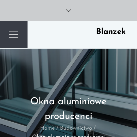
Skip
to
content
Blanzek
Okna aluminiowe
producenci
Home
Budownictwo