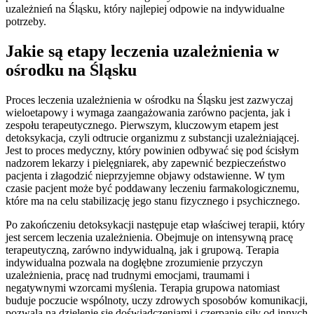
uzależnień na Śląsku, który najlepiej odpowie na indywidualne
potrzeby.
Jakie są etapy leczenia uzależnienia w
ośrodku na Śląsku
Proces leczenia uzależnienia w ośrodku na Śląsku jest zazwyczaj
wieloetapowy i wymaga zaangażowania zarówno pacjenta, jak i
zespołu terapeutycznego. Pierwszym, kluczowym etapem jest
detoksykacja, czyli odtrucie organizmu z substancji uzależniającej.
Jest to proces medyczny, który powinien odbywać się pod ścisłym
nadzorem lekarzy i pielęgniarek, aby zapewnić bezpieczeństwo
pacjenta i złagodzić nieprzyjemne objawy odstawienne. W tym
czasie pacjent może być poddawany leczeniu farmakologicznemu,
które ma na celu stabilizację jego stanu fizycznego i psychicznego.
Po zakończeniu detoksykacji następuje etap właściwej terapii, który
jest sercem leczenia uzależnienia. Obejmuje on intensywną pracę
terapeutyczną, zarówno indywidualną, jak i grupową. Terapia
indywidualna pozwala na dogłębne zrozumienie przyczyn
uzależnienia, pracę nad trudnymi emocjami, traumami i
negatywnymi wzorcami myślenia. Terapia grupowa natomiast
buduje poczucie wspólnoty, uczy zdrowych sposobów komunikacji,
pozwala na dzielenie się doświadczeniami i czerpanie siły od innych