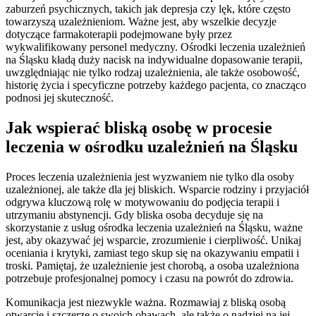
zaburzeń psychicznych, takich jak depresja czy lęk, które często
towarzyszą uzależnieniom. Ważne jest, aby wszelkie decyzje
dotyczące farmakoterapii podejmowane były przez
wykwalifikowany personel medyczny. Ośrodki leczenia uzależnień
na Śląsku kładą duży nacisk na indywidualne dopasowanie terapii,
uwzględniając nie tylko rodzaj uzależnienia, ale także osobowość,
historię życia i specyficzne potrzeby każdego pacjenta, co znacząco
podnosi jej skuteczność.
Jak wspierać bliską osobę w procesie
leczenia w ośrodku uzależnień na Śląsku
Proces leczenia uzależnienia jest wyzwaniem nie tylko dla osoby
uzależnionej, ale także dla jej bliskich. Wsparcie rodziny i przyjaciół
odgrywa kluczową rolę w motywowaniu do podjęcia terapii i
utrzymaniu abstynencji. Gdy bliska osoba decyduje się na
skorzystanie z usług ośrodka leczenia uzależnień na Śląsku, ważne
jest, aby okazywać jej wsparcie, zrozumienie i cierpliwość. Unikaj
oceniania i krytyki, zamiast tego skup się na okazywaniu empatii i
troski. Pamiętaj, że uzależnienie jest chorobą, a osoba uzależniona
potrzebuje profesjonalnej pomocy i czasu na powrót do zdrowia.
Komunikacja jest niezwykle ważna. Rozmawiaj z bliską osobą
otwarcie i szczerze o swoich obawach, ale także o nadziei na jej