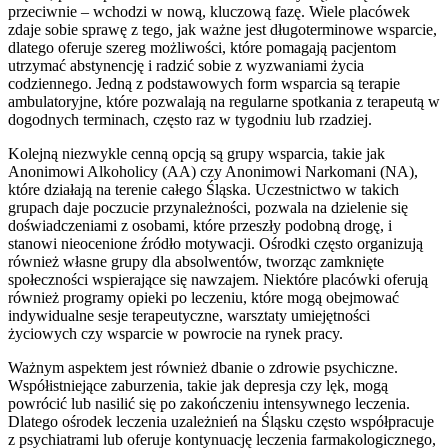
przeciwnie – wchodzi w nową, kluczową fazę. Wiele placówek
zdaje sobie sprawę z tego, jak ważne jest długoterminowe wsparcie,
dlatego oferuje szereg możliwości, które pomagają pacjentom
utrzymać abstynencję i radzić sobie z wyzwaniami życia
codziennego. Jedną z podstawowych form wsparcia są terapie
ambulatoryjne, które pozwalają na regularne spotkania z terapeutą w
dogodnych terminach, często raz w tygodniu lub rzadziej.
Kolejną niezwykle cenną opcją są grupy wsparcia, takie jak
Anonimowi Alkoholicy (AA) czy Anonimowi Narkomani (NA),
które działają na terenie całego Śląska. Uczestnictwo w takich
grupach daje poczucie przynależności, pozwala na dzielenie się
doświadczeniami z osobami, które przeszły podobną drogę, i
stanowi nieocenione źródło motywacji. Ośrodki często organizują
również własne grupy dla absolwentów, tworząc zamknięte
społeczności wspierające się nawzajem. Niektóre placówki oferują
również programy opieki po leczeniu, które mogą obejmować
indywidualne sesje terapeutyczne, warsztaty umiejętności
życiowych czy wsparcie w powrocie na rynek pracy.
Ważnym aspektem jest również dbanie o zdrowie psychiczne.
Współistniejące zaburzenia, takie jak depresja czy lęk, mogą
powrócić lub nasilić się po zakończeniu intensywnego leczenia.
Dlatego ośrodek leczenia uzależnień na Śląsku często współpracuje
z psychiatrami lub oferuje kontynuację leczenia farmakologicznego,