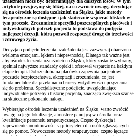
uzależnień może być determinujący dla dalszych losów. W tym
artykule przyjrzymy się bliżej, na co zwrócić uwagę, decydując
się na ośrodek leczenia uzależnień na Śląsku, jakie metody
terapeutyczne są dostępne i jak skutecznie wspierać bliskich w
tym procesie. Zrozumienie specyfiki poszczególnych placówek i
indywidualnych potrzeb pacjenta to podstawa do podjęcia
najlepszej decyzji, która pozwoli rozpocząć drogę do trzeźwości
i zdrowego życia.
Decyzja o podjęciu leczenia uzależnienia jest zazwyczaj obarczona
wieloma emocjami, lękiem i niepewnością. Dlatego tak ważne jest,
aby ośrodek leczenia uzależnień na Śląsku, który zostanie wybrany,
spełniał najwyższe standardy opieki i oferował wsparcie na każdym
etapie terapii. Dobrze dobrana placówka zapewnia pacjentowi
poczucie bezpieczeństwa, akceptacji i zrozumienia, co jest
fundamentalne dla przełamania bariery wstydliwości i przyznania
się do problemu. Specjalistyczne podejście, uwzględniające
indywidualne potrzeby i historię pacjenta, znacząco zwiększa szanse
na skuteczne pokonanie nałogu.
Wybierając ośrodek leczenia uzależnień na Śląsku, warto zwrócić
uwagę na jego lokalizację, atmosferę panującą w ośrodku oraz
kwalifikacje personelu terapeutycznego. Często dyskrecja i
zapewnienie anonimowości są priorytetem dla osób zgłaszających
się po pomoc. Nowoczesne metody terapeutyczne, często łączące