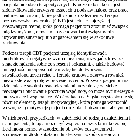
pacjenta metodach terapeutycznych. Kluczem do sukcesu jest
zidentyfikowanie przyczyn leżących u podstaw nałogu oraz praca
nad mechanizmami, które podtrzymują uzależnienie. Terapia
poznawczo-behawioralna (CBT) jest jedną z najczęściej
stosowanych metod, która pomaga pacjentom zrozumieć związek
między myślami, emocjami a zachowaniami związanymi z
używaniem substancji lub angażowaniem się w szkodliwe
zachowania.
Podczas terapii CBT pacjenci uczą się identyfikować i
modyfikować negatywne wzorce myślenia, rozwijać zdrowsze
strategie radzenia sobie ze stresem i pokusami, a także budować
umiejętności interpersonalne niezbędne do tworzenia
satysfakcjonujących relacji. Terapia grupowa odgrywa również
niezwykle ważną rolę w procesie leczenia. Pozwala pacjentom na
dzielenie się swoimi doświadczeniami, uczenie się od siebie
nawzajem i budowanie poczucia wspólnoty, co może być niezwykle
motywujące i wspierające. W ośrodkach na Śląsku często stosuje się
również elementy terapii motywacyjnej, która pomaga wzmocnić
wewnętrzną motywację pacjenta do zmian i utrzymania abstynencji.
W niektórych przypadkach, w zależności od rodzaju uzależnienia i
stanu pacjenta, terapia może być wspierana przez farmakoterapię.
Leki mogą pomóc w łagodzeniu objawów odstawiennych,
zmniejszeniu głodu substancji lub leczeniu współistniejących