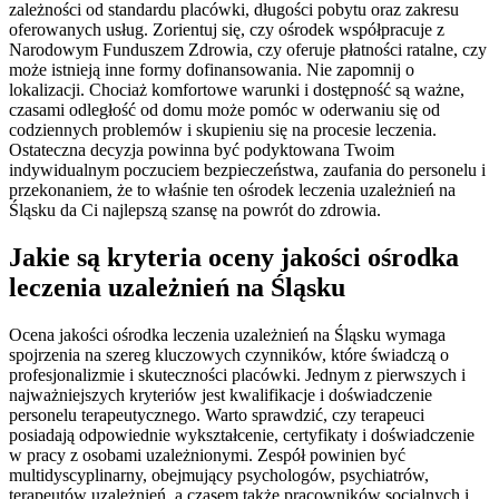
zależności od standardu placówki, długości pobytu oraz zakresu
oferowanych usług. Zorientuj się, czy ośrodek współpracuje z
Narodowym Funduszem Zdrowia, czy oferuje płatności ratalne, czy
może istnieją inne formy dofinansowania. Nie zapomnij o
lokalizacji. Chociaż komfortowe warunki i dostępność są ważne,
czasami odległość od domu może pomóc w oderwaniu się od
codziennych problemów i skupieniu się na procesie leczenia.
Ostateczna decyzja powinna być podyktowana Twoim
indywidualnym poczuciem bezpieczeństwa, zaufania do personelu i
przekonaniem, że to właśnie ten ośrodek leczenia uzależnień na
Śląsku da Ci najlepszą szansę na powrót do zdrowia.
Jakie są kryteria oceny jakości ośrodka
leczenia uzależnień na Śląsku
Ocena jakości ośrodka leczenia uzależnień na Śląsku wymaga
spojrzenia na szereg kluczowych czynników, które świadczą o
profesjonalizmie i skuteczności placówki. Jednym z pierwszych i
najważniejszych kryteriów jest kwalifikacje i doświadczenie
personelu terapeutycznego. Warto sprawdzić, czy terapeuci
posiadają odpowiednie wykształcenie, certyfikaty i doświadczenie
w pracy z osobami uzależnionymi. Zespół powinien być
multidyscyplinarny, obejmujący psychologów, psychiatrów,
terapeutów uzależnień, a czasem także pracowników socjalnych i