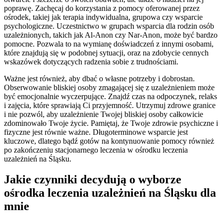
poprawę. Zachęcaj do korzystania z pomocy oferowanej przez
ośrodek, takiej jak terapia indywidualna, grupowa czy wsparcie
psychologiczne. Uczestnictwo w grupach wsparcia dla rodzin osób
uzależnionych, takich jak Al-Anon czy Nar-Anon, może być bardzo
pomocne. Pozwala to na wymianę doświadczeń z innymi osobami,
które znajdują się w podobnej sytuacji, oraz na zdobycie cennych
wskazówek dotyczących radzenia sobie z trudnościami.
Ważne jest również, aby dbać o własne potrzeby i dobrostan.
Obserwowanie bliskiej osoby zmagającej się z uzależnieniem może
być emocjonalnie wyczerpujące. Znajdź czas na odpoczynek, relaks
i zajęcia, które sprawiają Ci przyjemność. Utrzymuj zdrowe granice
i nie pozwól, aby uzależnienie Twojej bliskiej osoby całkowicie
zdominowało Twoje życie. Pamiętaj, że Twoje zdrowie psychiczne i
fizyczne jest równie ważne. Długoterminowe wsparcie jest
kluczowe, dlatego bądź gotów na kontynuowanie pomocy również
po zakończeniu stacjonarnego leczenia w ośrodku leczenia
uzależnień na Śląsku.
Jakie czynniki decydują o wyborze
ośrodka leczenia uzależnień na Śląsku dla
mnie