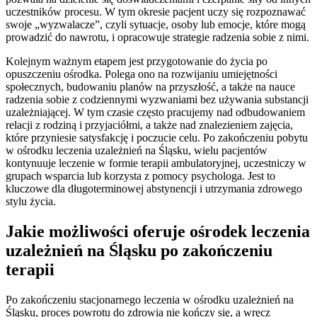
uczestników procesu. W tym okresie pacjent uczy się rozpoznawać
swoje „wyzwalacze”, czyli sytuacje, osoby lub emocje, które mogą
prowadzić do nawrotu, i opracowuje strategie radzenia sobie z nimi.
Kolejnym ważnym etapem jest przygotowanie do życia po
opuszczeniu ośrodka. Polega ono na rozwijaniu umiejętności
społecznych, budowaniu planów na przyszłość, a także na nauce
radzenia sobie z codziennymi wyzwaniami bez używania substancji
uzależniającej. W tym czasie często pracujemy nad odbudowaniem
relacji z rodziną i przyjaciółmi, a także nad znalezieniem zajęcia,
które przyniesie satysfakcję i poczucie celu. Po zakończeniu pobytu
w ośrodku leczenia uzależnień na Śląsku, wielu pacjentów
kontynuuje leczenie w formie terapii ambulatoryjnej, uczestniczy w
grupach wsparcia lub korzysta z pomocy psychologa. Jest to
kluczowe dla długoterminowej abstynencji i utrzymania zdrowego
stylu życia.
Jakie możliwości oferuje ośrodek leczenia
uzależnień na Śląsku po zakończeniu
terapii
Po zakończeniu stacjonarnego leczenia w ośrodku uzależnień na
Śląsku, proces powrotu do zdrowia nie kończy się, a wręcz