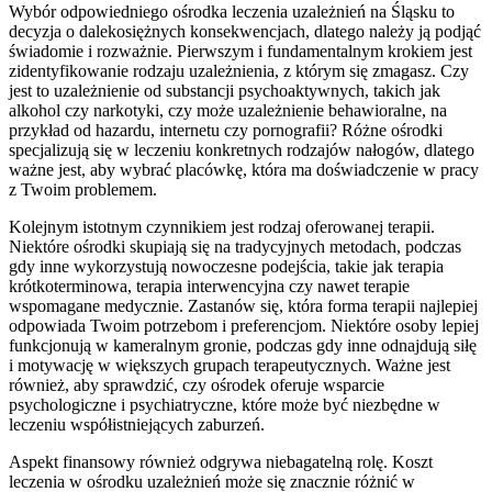
Wybór odpowiedniego ośrodka leczenia uzależnień na Śląsku to
decyzja o dalekosiężnych konsekwencjach, dlatego należy ją podjąć
świadomie i rozważnie. Pierwszym i fundamentalnym krokiem jest
zidentyfikowanie rodzaju uzależnienia, z którym się zmagasz. Czy
jest to uzależnienie od substancji psychoaktywnych, takich jak
alkohol czy narkotyki, czy może uzależnienie behawioralne, na
przykład od hazardu, internetu czy pornografii? Różne ośrodki
specjalizują się w leczeniu konkretnych rodzajów nałogów, dlatego
ważne jest, aby wybrać placówkę, która ma doświadczenie w pracy
z Twoim problemem.
Kolejnym istotnym czynnikiem jest rodzaj oferowanej terapii.
Niektóre ośrodki skupiają się na tradycyjnych metodach, podczas
gdy inne wykorzystują nowoczesne podejścia, takie jak terapia
krótkoterminowa, terapia interwencyjna czy nawet terapie
wspomagane medycznie. Zastanów się, która forma terapii najlepiej
odpowiada Twoim potrzebom i preferencjom. Niektóre osoby lepiej
funkcjonują w kameralnym gronie, podczas gdy inne odnajdują siłę
i motywację w większych grupach terapeutycznych. Ważne jest
również, aby sprawdzić, czy ośrodek oferuje wsparcie
psychologiczne i psychiatryczne, które może być niezbędne w
leczeniu współistniejących zaburzeń.
Aspekt finansowy również odgrywa niebagatelną rolę. Koszt
leczenia w ośrodku uzależnień może się znacznie różnić w