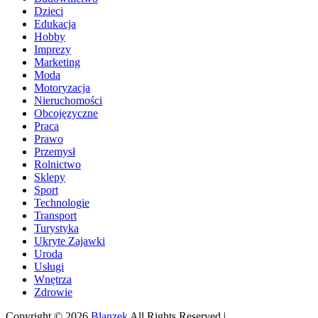
Dzieci
Edukacja
Hobby
Imprezy
Marketing
Moda
Motoryzacja
Nieruchomości
Obcojęzyczne
Praca
Prawo
Przemysł
Rolnictwo
Sklepy
Sport
Technologie
Transport
Turystyka
Ukryte Zajawki
Uroda
Usługi
Wnętrza
Zdrowie
Copyright © 2026
Blanzek
All Rights Reserved |