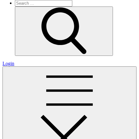
Search
for:
Search
Login