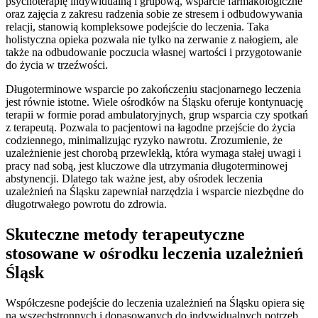
psychoterapię indywidualną i grupową, wsparcie farmakologiczne
oraz zajęcia z zakresu radzenia sobie ze stresem i odbudowywania
relacji, stanowią kompleksowe podejście do leczenia. Taka
holistyczna opieka pozwala nie tylko na zerwanie z nałogiem, ale
także na odbudowanie poczucia własnej wartości i przygotowanie
do życia w trzeźwości.
Długoterminowe wsparcie po zakończeniu stacjonarnego leczenia
jest równie istotne. Wiele ośrodków na Śląsku oferuje kontynuację
terapii w formie porad ambulatoryjnych, grup wsparcia czy spotkań
z terapeutą. Pozwala to pacjentowi na łagodne przejście do życia
codziennego, minimalizując ryzyko nawrotu. Zrozumienie, że
uzależnienie jest chorobą przewlekłą, która wymaga stałej uwagi i
pracy nad sobą, jest kluczowe dla utrzymania długoterminowej
abstynencji. Dlatego tak ważne jest, aby ośrodek leczenia
uzależnień na Śląsku zapewniał narzędzia i wsparcie niezbędne do
długotrwałego powrotu do zdrowia.
Skuteczne metody terapeutyczne
stosowane w ośrodku leczenia uzależnień
Śląsk
Współczesne podejście do leczenia uzależnień na Śląsku opiera się
na wszechstronnych i dopasowanych do indywidualnych potrzeb