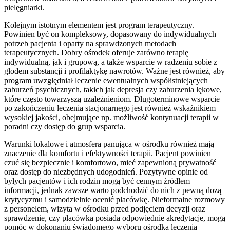
pielęgniarki.
Kolejnym istotnym elementem jest program terapeutyczny.
Powinien być on kompleksowy, dopasowany do indywidualnych
potrzeb pacjenta i oparty na sprawdzonych metodach
terapeutycznych. Dobry ośrodek oferuje zarówno terapię
indywidualną, jak i grupową, a także wsparcie w radzeniu sobie z
głodem substancji i profilaktykę nawrotów. Ważne jest również, aby
program uwzględniał leczenie ewentualnych współistniejących
zaburzeń psychicznych, takich jak depresja czy zaburzenia lękowe,
które często towarzyszą uzależnieniom. Długoterminowe wsparcie
po zakończeniu leczenia stacjonarnego jest również wskaźnikiem
wysokiej jakości, obejmujące np. możliwość kontynuacji terapii w
poradni czy dostęp do grup wsparcia.
Warunki lokalowe i atmosfera panująca w ośrodku również mają
znaczenie dla komfortu i efektywności terapii. Pacjent powinien
czuć się bezpiecznie i komfortowo, mieć zapewnioną prywatność
oraz dostęp do niezbędnych udogodnień. Pozytywne opinie od
byłych pacjentów i ich rodzin mogą być cennym źródłem
informacji, jednak zawsze warto podchodzić do nich z pewną dozą
krytycyzmu i samodzielnie ocenić placówkę. Nieformalne rozmowy
z personelem, wizyta w ośrodku przed podjęciem decyzji oraz
sprawdzenie, czy placówka posiada odpowiednie akredytacje, mogą
pomóc w dokonaniu świadomego wyboru ośrodka leczenia