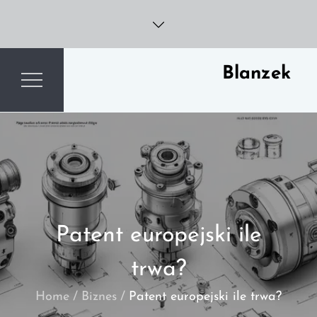
Skip
to
content
Blanzek
Patent europejski ile
trwa?
Home
Biznes
Patent europejski ile trwa?