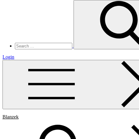
Search
for:
Login
Blanzek