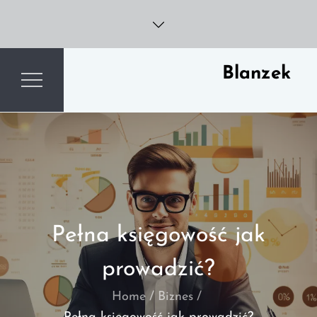
Skip
to
content
Blanzek
Pełna księgowość jak
prowadzić?
Home
Biznes