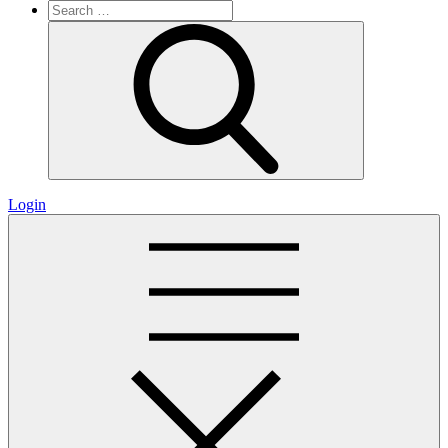
Search
for:
Search
Login