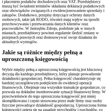
i płaceniem podatków dochodowych oraz VAT. Przedsiębiorcy
muszą być świadomi terminów składania deklaracji podatkowych
oraz obowiązków związanych z ewidencjonowaniem sprzedaży i
zakupów. Dodatkowo, przepisy dotyczące ochrony danych
osobowych, takie jak RODO, również mają wpływ na sposób
przechowywania i przetwarzania danych klientów oraz
pracowników. W Jastrzębiu Zdroju, podobnie jak w innych
miastach, przedsiębiorcy powinni regularnie śledzić zmiany w
przepisach prawnych oraz dostosowywać swoje działania do
aktualnych wymogów.
Jakie są różnice między pełną a
uproszczoną księgowością
Wybór między pełną a uproszczoną księgowością jest kluczową
decyzją dla każdego przedsiębiorcy, który planuje prowadzenie
działalności gospodarczej. Pełna księgowość charakteryzuje się
bardziej szczegółowym podejściem do ewidencji operacji
finansowych. Obejmuje ona wszystkie transakcje gospodarcze, co
pozwala na dokładne monitorowanie sytuacji finansowej firmy. W
przeciwieństwie do tego uproszczona księgowość jest mniej
skomplikowana i często stosowana przez małe firmy oraz osoby
fizyczne prowadzące działalność gospodarczą. Uproszczona forma
księgowości opiera się na zasadzie przychodów i rozchodów, co