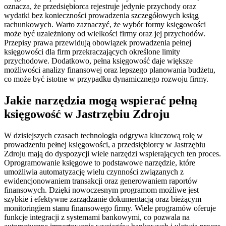
oznacza, że przedsiębiorca rejestruje jedynie przychody oraz
wydatki bez konieczności prowadzenia szczegółowych ksiąg
rachunkowych. Warto zaznaczyć, że wybór formy księgowości
może być uzależniony od wielkości firmy oraz jej przychodów.
Przepisy prawa przewidują obowiązek prowadzenia pełnej
księgowości dla firm przekraczających określone limity
przychodowe. Dodatkowo, pełna księgowość daje większe
możliwości analizy finansowej oraz lepszego planowania budżetu,
co może być istotne w przypadku dynamicznego rozwoju firmy.
Jakie narzędzia mogą wspierać pełną
księgowość w Jastrzębiu Zdroju
W dzisiejszych czasach technologia odgrywa kluczową rolę w
prowadzeniu pełnej księgowości, a przedsiębiorcy w Jastrzębiu
Zdroju mają do dyspozycji wiele narzędzi wspierających ten proces.
Oprogramowanie księgowe to podstawowe narzędzie, które
umożliwia automatyzację wielu czynności związanych z
ewidencjonowaniem transakcji oraz generowaniem raportów
finansowych. Dzięki nowoczesnym programom możliwe jest
szybkie i efektywne zarządzanie dokumentacją oraz bieżącym
monitoringiem stanu finansowego firmy. Wiele programów oferuje
funkcje integracji z systemami bankowymi, co pozwala na