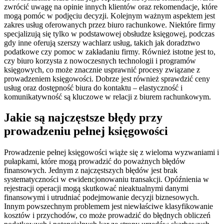
zwrócić uwagę na opinie innych klientów oraz rekomendacje, które
mogą pomóc w podjęciu decyzji. Kolejnym ważnym aspektem jest
zakres usług oferowanych przez biuro rachunkowe. Niektóre firmy
specjalizują się tylko w podstawowej obsłudze księgowej, podczas
gdy inne oferują szerszy wachlarz usług, takich jak doradztwo
podatkowe czy pomoc w zakładaniu firmy. Również istotne jest to,
czy biuro korzysta z nowoczesnych technologii i programów
księgowych, co może znacznie usprawnić procesy związane z
prowadzeniem księgowości. Dobrze jest również sprawdzić ceny
usług oraz dostępność biura do kontaktu – elastyczność i
komunikatywność są kluczowe w relacji z biurem rachunkowym.
Jakie są najczęstsze błędy przy
prowadzeniu pełnej księgowości
Prowadzenie pełnej księgowości wiąże się z wieloma wyzwaniami i
pułapkami, które mogą prowadzić do poważnych błędów
finansowych. Jednym z najczęstszych błędów jest brak
systematyczności w ewidencjonowaniu transakcji. Opóźnienia w
rejestracji operacji mogą skutkować nieaktualnymi danymi
finansowymi i utrudniać podejmowanie decyzji biznesowych.
Innym powszechnym problemem jest niewłaściwe klasyfikowanie
kosztów i przychodów, co może prowadzić do błędnych obliczeń