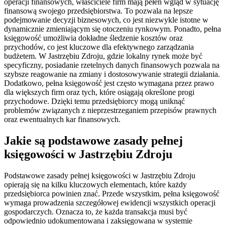
operacji finansowych, właściciele firm mają pełen wgląd w sytuację
finansową swojego przedsiębiorstwa. To pozwala na lepsze
podejmowanie decyzji biznesowych, co jest niezwykle istotne w
dynamicznie zmieniającym się otoczeniu rynkowym. Ponadto, pełna
księgowość umożliwia dokładne śledzenie kosztów oraz
przychodów, co jest kluczowe dla efektywnego zarządzania
budżetem. W Jastrzębiu Zdroju, gdzie lokalny rynek może być
specyficzny, posiadanie rzetelnych danych finansowych pozwala na
szybsze reagowanie na zmiany i dostosowywanie strategii działania.
Dodatkowo, pełna księgowość jest często wymagana przez prawo
dla większych firm oraz tych, które osiągają określone progi
przychodowe. Dzięki temu przedsiębiorcy mogą uniknąć
problemów związanych z nieprzestrzeganiem przepisów prawnych
oraz ewentualnych kar finansowych.
Jakie są podstawowe zasady pełnej
księgowości w Jastrzębiu Zdroju
Podstawowe zasady pełnej księgowości w Jastrzębiu Zdroju
opierają się na kilku kluczowych elementach, które każdy
przedsiębiorca powinien znać. Przede wszystkim, pełna księgowość
wymaga prowadzenia szczegółowej ewidencji wszystkich operacji
gospodarczych. Oznacza to, że każda transakcja musi być
odpowiednio udokumentowana i zaksięgowana w systemie