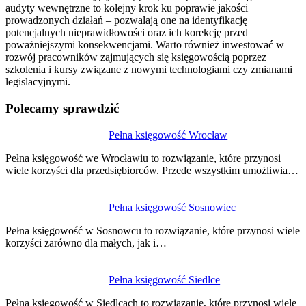
audyty wewnętrzne to kolejny krok ku poprawie jakości
prowadzonych działań – pozwalają one na identyfikację
potencjalnych nieprawidłowości oraz ich korekcję przed
poważniejszymi konsekwencjami. Warto również inwestować w
rozwój pracowników zajmujących się księgowością poprzez
szkolenia i kursy związane z nowymi technologiami czy zmianami
legislacyjnymi.
Polecamy sprawdzić
Nawigacja
Pełna księgowość Wrocław
wpisu
Pełna księgowość we Wrocławiu to rozwiązanie, które przynosi
wiele korzyści dla przedsiębiorców. Przede wszystkim umożliwia…
Pełna księgowość Sosnowiec
Pełna księgowość w Sosnowcu to rozwiązanie, które przynosi wiele
korzyści zarówno dla małych, jak i…
Pełna księgowość Siedlce
Pełna księgowość w Siedlcach to rozwiązanie, które przynosi wiele