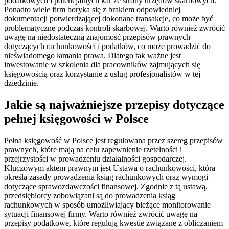
podatkowych i potencjalnych kar ze strony urzędów skarbowych.
Ponadto wiele firm boryka się z brakiem odpowiedniej
dokumentacji potwierdzającej dokonane transakcje, co może być
problematyczne podczas kontroli skarbowej. Warto również zwrócić
uwagę na niedostateczną znajomość przepisów prawnych
dotyczących rachunkowości i podatków, co może prowadzić do
nieświadomego łamania prawa. Dlatego tak ważne jest
inwestowanie w szkolenia dla pracowników zajmujących się
księgowością oraz korzystanie z usług profesjonalistów w tej
dziedzinie.
Jakie są najważniejsze przepisy dotyczące
pełnej księgowości w Polsce
Pełna księgowość w Polsce jest regulowana przez szereg przepisów
prawnych, które mają na celu zapewnienie rzetelności i
przejrzystości w prowadzeniu działalności gospodarczej.
Kluczowym aktem prawnym jest Ustawa o rachunkowości, która
określa zasady prowadzenia ksiąg rachunkowych oraz wymogi
dotyczące sprawozdawczości finansowej. Zgodnie z tą ustawą,
przedsiębiorcy zobowiązani są do prowadzenia ksiąg
rachunkowych w sposób umożliwiający bieżące monitorowanie
sytuacji finansowej firmy. Warto również zwrócić uwagę na
przepisy podatkowe, które regulują kwestie związane z obliczaniem