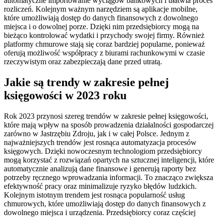
automatyczne importowanie wyciągów bankowych i ułatwia proces
rozliczeń. Kolejnym ważnym narzędziem są aplikacje mobilne,
które umożliwiają dostęp do danych finansowych z dowolnego
miejsca i o dowolnej porze. Dzięki nim przedsiębiorcy mogą na
bieżąco kontrolować wydatki i przychody swojej firmy. Również
platformy chmurowe stają się coraz bardziej popularne, ponieważ
oferują możliwość współpracy z biurami rachunkowymi w czasie
rzeczywistym oraz zabezpieczają dane przed utratą.
Jakie są trendy w zakresie pełnej
księgowości w 2023 roku
Rok 2023 przynosi szereg trendów w zakresie pełnej księgowości,
które mają wpływ na sposób prowadzenia działalności gospodarczej
zarówno w Jastrzębiu Zdroju, jak i w całej Polsce. Jednym z
najważniejszych trendów jest rosnąca automatyzacja procesów
księgowych. Dzięki nowoczesnym technologiom przedsiębiorcy
mogą korzystać z rozwiązań opartych na sztucznej inteligencji, które
automatycznie analizują dane finansowe i generują raporty bez
potrzeby ręcznego wprowadzania informacji. To znacząco zwiększa
efektywność pracy oraz minimalizuje ryzyko błędów ludzkich.
Kolejnym istotnym trendem jest rosnąca popularność usług
chmurowych, które umożliwiają dostęp do danych finansowych z
dowolnego miejsca i urządzenia. Przedsiębiorcy coraz częściej