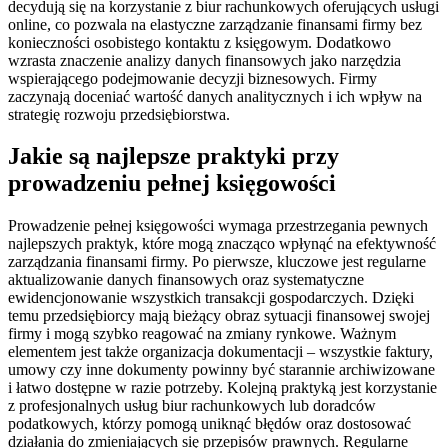
decydują się na korzystanie z biur rachunkowych oferujących usługi
online, co pozwala na elastyczne zarządzanie finansami firmy bez
konieczności osobistego kontaktu z księgowym. Dodatkowo
wzrasta znaczenie analizy danych finansowych jako narzędzia
wspierającego podejmowanie decyzji biznesowych. Firmy
zaczynają doceniać wartość danych analitycznych i ich wpływ na
strategię rozwoju przedsiębiorstwa.
Jakie są najlepsze praktyki przy
prowadzeniu pełnej księgowości
Prowadzenie pełnej księgowości wymaga przestrzegania pewnych
najlepszych praktyk, które mogą znacząco wpłynąć na efektywność
zarządzania finansami firmy. Po pierwsze, kluczowe jest regularne
aktualizowanie danych finansowych oraz systematyczne
ewidencjonowanie wszystkich transakcji gospodarczych. Dzięki
temu przedsiębiorcy mają bieżący obraz sytuacji finansowej swojej
firmy i mogą szybko reagować na zmiany rynkowe. Ważnym
elementem jest także organizacja dokumentacji – wszystkie faktury,
umowy czy inne dokumenty powinny być starannie archiwizowane
i łatwo dostępne w razie potrzeby. Kolejną praktyką jest korzystanie
z profesjonalnych usług biur rachunkowych lub doradców
podatkowych, którzy pomogą uniknąć błędów oraz dostosować
działania do zmieniających się przepisów prawnych. Regularne