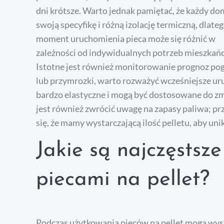
dni krótsze. Warto jednak pamiętać, że każdy d
swoją specyfikę i różną izolację termiczną, dlate
moment uruchomienia pieca może się różnić w
zależności od indywidualnych potrzeb mieszkań
Istotne jest również monitorowanie prognoz pog
lub przymrozki, warto rozważyć wcześniejsze ur
bardzo elastyczne i mogą być dostosowane do z
jest również zwrócić uwagę na zapasy paliwa; 
się, że mamy wystarczającą ilość pelletu, aby un
Jakie są najczęstsz
piecami na pellet?
Podczas użytkowania pieców na pellet mogą wyst