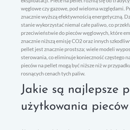
eksploatacji. Piece na pellet różnią się od trady
węglowe czy gazowe, pod wieloma względami. Prz
znacznie wyższą efektywnością energetyczną. D
stanie wykorzystać niemal całe paliwo, co przek
przeciwieństwie do pieców węglowych, które emit
znacznie niższą emisję CO2 oraz innych szkodli
pellet jest znacznie prostsza; wiele modeli wyp
sterowania, co eliminuje konieczność częstego n
pieców na pellet mogą być niższe niż w przypadk
rosnących cenach tych paliw.
Jakie są najlepsze 
użytkowania pieców 