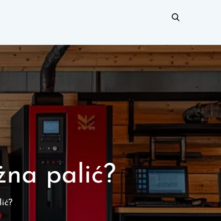
żna palić?
ić?