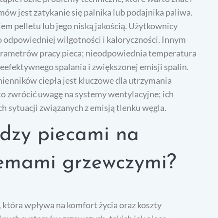
ów jest zatykanie się palnika lub podajnika paliwa.
 pelletu lub jego niską jakością. Użytkownicy
 odpowiedniej wilgotności i kaloryczności. Innym
rametrów pracy pieca; nieodpowiednia temperatura
efektywnego spalania i zwiększonej emisji spalin.
ienników ciepła jest kluczowe dla utrzymania
o zwrócić uwagę na systemy wentylacyjne; ich
 sytuacji związanych z emisją tlenku węgla.
ędzy piecami na
stemami grzewczymi?
która wpływa na komfort życia oraz koszty