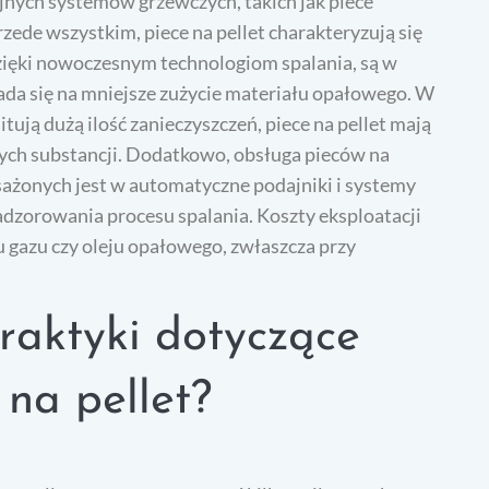
cyjnych systemów grzewczych, takich jak piece
ede wszystkim, piece na pellet charakteryzują się
zięki nowoczesnym technologiom spalania, są w
łada się na mniejsze zużycie materiału opałowego. W
ują dużą ilość zanieczyszczeń, piece na pellet mają
wych substancji. Dodatkowo, obsługa pieców na
osażonych jest w automatyczne podajniki i systemy
adzorowania procesu spalania. Koszty eksploatacji
u gazu czy oleju opałowego, zwłaszcza przy
praktyki dotyczące
na pellet?