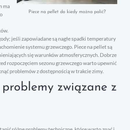
om ma
Piece na pellet do kiedy można palić?
go
ców.
ody; jeśli zapowiadane są nagłe spadki temperatury
uchomienie systemu grzewczego. Piece na pellet są
mieniających się warunków atmosferycznych. Dobrze
przed rozpoczęciem sezonu grzewczego warto upewnić
iknąć problemów z dostępnością w trakcie zimy.
e problemy związane z
ąpić różne problemy techniczne, które warto znać i