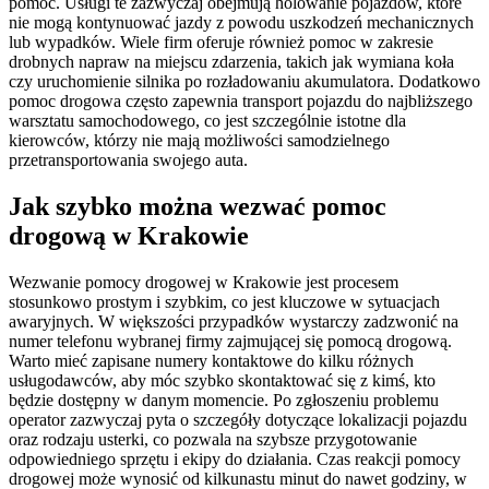
pomoc. Usługi te zazwyczaj obejmują holowanie pojazdów, które
nie mogą kontynuować jazdy z powodu uszkodzeń mechanicznych
lub wypadków. Wiele firm oferuje również pomoc w zakresie
drobnych napraw na miejscu zdarzenia, takich jak wymiana koła
czy uruchomienie silnika po rozładowaniu akumulatora. Dodatkowo
pomoc drogowa często zapewnia transport pojazdu do najbliższego
warsztatu samochodowego, co jest szczególnie istotne dla
kierowców, którzy nie mają możliwości samodzielnego
przetransportowania swojego auta.
Jak szybko można wezwać pomoc
drogową w Krakowie
Wezwanie pomocy drogowej w Krakowie jest procesem
stosunkowo prostym i szybkim, co jest kluczowe w sytuacjach
awaryjnych. W większości przypadków wystarczy zadzwonić na
numer telefonu wybranej firmy zajmującej się pomocą drogową.
Warto mieć zapisane numery kontaktowe do kilku różnych
usługodawców, aby móc szybko skontaktować się z kimś, kto
będzie dostępny w danym momencie. Po zgłoszeniu problemu
operator zazwyczaj pyta o szczegóły dotyczące lokalizacji pojazdu
oraz rodzaju usterki, co pozwala na szybsze przygotowanie
odpowiedniego sprzętu i ekipy do działania. Czas reakcji pomocy
drogowej może wynosić od kilkunastu minut do nawet godziny, w