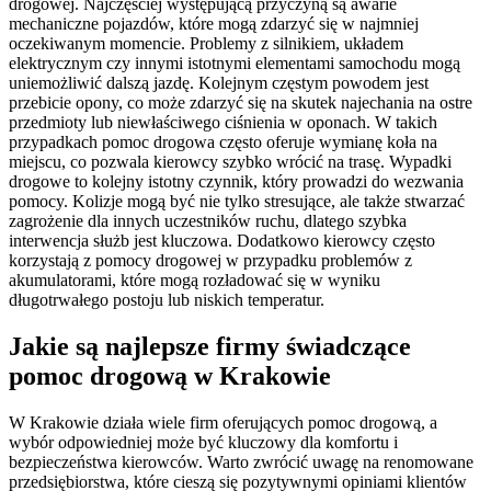
drogowej. Najczęściej występującą przyczyną są awarie
mechaniczne pojazdów, które mogą zdarzyć się w najmniej
oczekiwanym momencie. Problemy z silnikiem, układem
elektrycznym czy innymi istotnymi elementami samochodu mogą
uniemożliwić dalszą jazdę. Kolejnym częstym powodem jest
przebicie opony, co może zdarzyć się na skutek najechania na ostre
przedmioty lub niewłaściwego ciśnienia w oponach. W takich
przypadkach pomoc drogowa często oferuje wymianę koła na
miejscu, co pozwala kierowcy szybko wrócić na trasę. Wypadki
drogowe to kolejny istotny czynnik, który prowadzi do wezwania
pomocy. Kolizje mogą być nie tylko stresujące, ale także stwarzać
zagrożenie dla innych uczestników ruchu, dlatego szybka
interwencja służb jest kluczowa. Dodatkowo kierowcy często
korzystają z pomocy drogowej w przypadku problemów z
akumulatorami, które mogą rozładować się w wyniku
długotrwałego postoju lub niskich temperatur.
Jakie są najlepsze firmy świadczące
pomoc drogową w Krakowie
W Krakowie działa wiele firm oferujących pomoc drogową, a
wybór odpowiedniej może być kluczowy dla komfortu i
bezpieczeństwa kierowców. Warto zwrócić uwagę na renomowane
przedsiębiorstwa, które cieszą się pozytywnymi opiniami klientów