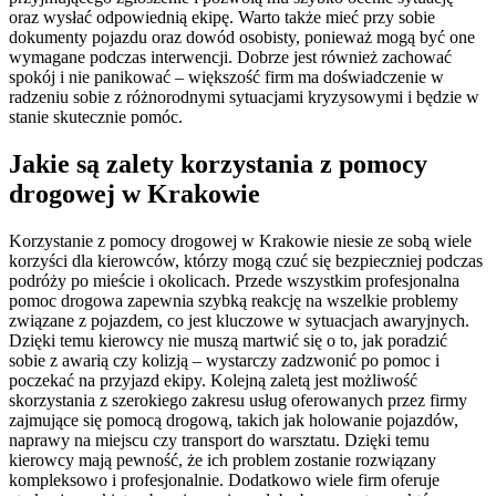
oraz wysłać odpowiednią ekipę. Warto także mieć przy sobie
dokumenty pojazdu oraz dowód osobisty, ponieważ mogą być one
wymagane podczas interwencji. Dobrze jest również zachować
spokój i nie panikować – większość firm ma doświadczenie w
radzeniu sobie z różnorodnymi sytuacjami kryzysowymi i będzie w
stanie skutecznie pomóc.
Jakie są zalety korzystania z pomocy
drogowej w Krakowie
Korzystanie z pomocy drogowej w Krakowie niesie ze sobą wiele
korzyści dla kierowców, którzy mogą czuć się bezpieczniej podczas
podróży po mieście i okolicach. Przede wszystkim profesjonalna
pomoc drogowa zapewnia szybką reakcję na wszelkie problemy
związane z pojazdem, co jest kluczowe w sytuacjach awaryjnych.
Dzięki temu kierowcy nie muszą martwić się o to, jak poradzić
sobie z awarią czy kolizją – wystarczy zadzwonić po pomoc i
poczekać na przyjazd ekipy. Kolejną zaletą jest możliwość
skorzystania z szerokiego zakresu usług oferowanych przez firmy
zajmujące się pomocą drogową, takich jak holowanie pojazdów,
naprawy na miejscu czy transport do warsztatu. Dzięki temu
kierowcy mają pewność, że ich problem zostanie rozwiązany
kompleksowo i profesjonalnie. Dodatkowo wiele firm oferuje