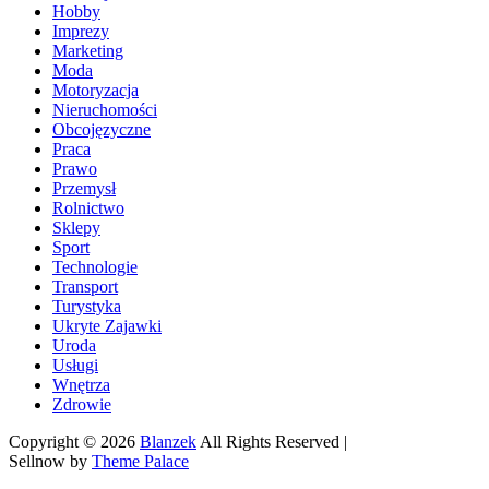
Hobby
Imprezy
Marketing
Moda
Motoryzacja
Nieruchomości
Obcojęzyczne
Praca
Prawo
Przemysł
Rolnictwo
Sklepy
Sport
Technologie
Transport
Turystyka
Ukryte Zajawki
Uroda
Usługi
Wnętrza
Zdrowie
Copyright © 2026
Blanzek
All Rights Reserved |
Sellnow by
Theme Palace