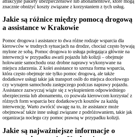
atrakcyjne pakiety ubezpieczeniowe lub abonamentowe, które mogą
znacznie obniżyć koszty związane z korzystaniem z tych usług.
Jakie są różnice między pomocą drogową
a assistance w Krakowie
Pomoc drogowa i assistance to dwa różne rodzaje wsparcia dla
kierowców w trudnych sytuacjach na drodze, chociaż często bywają
mylone ze sobą. Pomoc drogowa to usługa polegająca głównie na
interwencji w przypadku awarii pojazdu lub kolizji – obejmuje
holowanie samochodu oraz drobne naprawy wykonywane na
miejscu zdarzenia. Z kolei assistance to szersza forma wsparcia,
która często obejmuje nie tylko pomoc drogową, ale także
dodatkowe usługi takie jak transport osób do miejsca docelowego
czy wynajem samochodu zastępczego podczas naprawy pojazdu.
Assistance zazwyczaj wiąże się z wykupieniem odpowiedniego
ubezpieczenia lub abonamentu, co pozwala kierowcom korzystać z
różnych form wsparcia bez dodatkowych kosztów za każdą
interwencję. Warto zwrócić uwagę na to, że assistance może
obejmować także inne usługi związane z podróżowaniem, takie jak
organizacja noclegu czy pomoc prawną w przypadku kolizji.
Jakie są najważniejsze informacje o