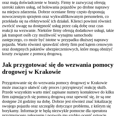
oraz mają doświadczenie w branży. Firmy te zazwyczaj oferują
szeroki zakres usług, od holowania pojazdów po drobne naprawy
na miejscu zdarzenia. Dobrze oceniane firmy często dysponują
nowoczesnym sprzętem oraz wykwalifikowanym personelem, co
przekłada się na efektywność ich działań. Klienci powinni również
zwrócić uwagę na dostępność usług przez całą dobę oraz czas
reakcji na wezwanie. Niektóre firmy oferują dodatkowe usługi, takie
jak transport osób czy możliwość wynajmu samochodu
zastępczego, co może być istotne w przypadku dłuższej naprawy
pojazdu. Warto również sprawdzić oferty firm pod kątem cenowym
oraz dostępnych pakietów ubezpieczeniowych, które mogą obniżyć
koszty związane z pomocą drogową.
Jak przygotować się do wezwania pomocy
drogowej w Krakowie
Przygotowanie się do wezwania pomocy drogowej w Krakowie
może znacząco ułatwić cały proces i przyspieszyć reakcję służb.
Przede wszystkim warto mieć zapisane numery kontaktowe do kilku
firm zajmujących się pomocą drogową oraz upewnić się, że są one
dostępne 24 godziny na dobę. Dobrze jest również znać lokalizację
swojego pojazdu oraz szczegóły dotyczące problemu, z którym się
borykamy. Informacje te będą niezwykle pomocne dla operatora
przyjmującego zgłoszenie i pozwolą mu szybko ocenić sytuację