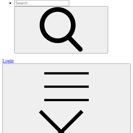
Search
for:
Search
Login