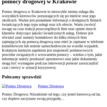
pomocy drogowej w Krakowie
Pomoc drogowa w Krakowie to niezwykle istotna usługa dla
wszystkich kierowców poruszających się po mieście oraz jego
okolicach. Ważne jest posiadanie informacji o dostępnych firmach
świadczących tego typu usługi oraz ich ofercie. Warto zwrócić
uwagę na czas reakcji poszczególnych firm oraz opinie innych
klientów dotyczące jakości świadczonych usług. Dobrze jest
również znać numery kontaktowe do kilku różnych firm
zajmujących się pomocą drogową oraz mieć je zapisane w telefonie
komórkowym lub notesie samochodowym na wszelki wypadek.
Kolejnym istotnym aspektem jest znajomość podstawowych
procedur związanych z wezwaniem pomocy – wiedza o tym, jakie
informacje należy przekazać operatorowi oraz jakie dokumenty
mogą być wymagane podczas interwencji pomoże zaoszczędzić
czas i nerwy w sytuacji kryzysowej.
Polecamy sprawdzić
Nawigacja
Pomoc Drogowa
wpisu
Pomoc Drogowa: Niezależnie od tego, czy jesteś kierowcą od lat,
czy dopiero zaczynasz swoją przygodę…