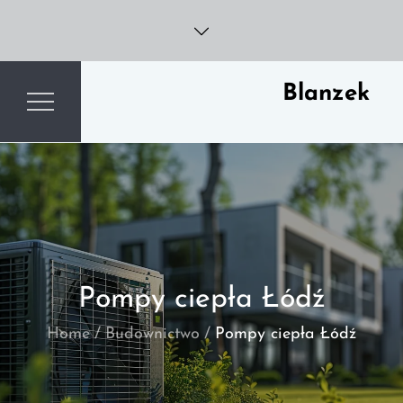
Skip
to
content
Blanzek
Pompy ciepła Łódź
Home
Budownictwo
Pompy ciepła Łódź