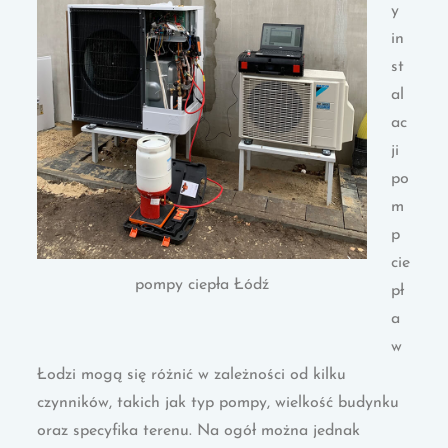
y
in
st
al
ac
ji
po
m
p
cie
pompy ciepła Łódź
pł
a
w
Łodzi mogą się różnić w zależności od kilku
czynników, takich jak typ pompy, wielkość budynku
oraz specyfika terenu. Na ogół można jednak