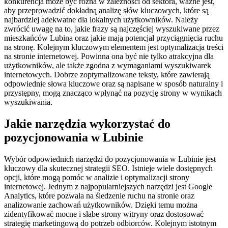
konkurencja może być różna w zależności od sektora, ważne jest,
aby przeprowadzić dokładną analizę słów kluczowych, które są
najbardziej adekwatne dla lokalnych użytkowników. Należy
zwrócić uwagę na to, jakie frazy są najczęściej wyszukiwane przez
mieszkańców Lubina oraz jakie mają potencjał przyciągnięcia ruchu
na stronę. Kolejnym kluczowym elementem jest optymalizacja treści
na stronie internetowej. Powinna ona być nie tylko atrakcyjna dla
użytkowników, ale także zgodna z wymaganiami wyszukiwarek
internetowych. Dobrze zoptymalizowane teksty, które zawierają
odpowiednie słowa kluczowe oraz są napisane w sposób naturalny i
przystępny, mogą znacząco wpłynąć na pozycję strony w wynikach
wyszukiwania.
Jakie narzędzia wykorzystać do
pozycjonowania w Lubinie
Wybór odpowiednich narzędzi do pozycjonowania w Lubinie jest
kluczowy dla skutecznej strategii SEO. Istnieje wiele dostępnych
opcji, które mogą pomóc w analizie i optymalizacji strony
internetowej. Jednym z najpopularniejszych narzędzi jest Google
Analytics, które pozwala na śledzenie ruchu na stronie oraz
analizowanie zachowań użytkowników. Dzięki temu można
zidentyfikować mocne i słabe strony witryny oraz dostosować
strategię marketingową do potrzeb odbiorców. Kolejnym istotnym