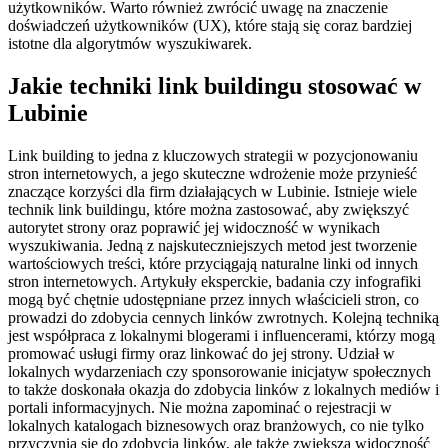
użytkowników. Warto również zwrócić uwagę na znaczenie
doświadczeń użytkowników (UX), które stają się coraz bardziej
istotne dla algorytmów wyszukiwarek.
Jakie techniki link buildingu stosować w
Lubinie
Link building to jedna z kluczowych strategii w pozycjonowaniu
stron internetowych, a jego skuteczne wdrożenie może przynieść
znaczące korzyści dla firm działających w Lubinie. Istnieje wiele
technik link buildingu, które można zastosować, aby zwiększyć
autorytet strony oraz poprawić jej widoczność w wynikach
wyszukiwania. Jedną z najskuteczniejszych metod jest tworzenie
wartościowych treści, które przyciągają naturalne linki od innych
stron internetowych. Artykuły eksperckie, badania czy infografiki
mogą być chętnie udostępniane przez innych właścicieli stron, co
prowadzi do zdobycia cennych linków zwrotnych. Kolejną techniką
jest współpraca z lokalnymi blogerami i influencerami, którzy mogą
promować usługi firmy oraz linkować do jej strony. Udział w
lokalnych wydarzeniach czy sponsorowanie inicjatyw społecznych
to także doskonała okazja do zdobycia linków z lokalnych mediów i
portali informacyjnych. Nie można zapominać o rejestracji w
lokalnych katalogach biznesowych oraz branżowych, co nie tylko
przyczynia się do zdobycia linków, ale także zwiększa widoczność