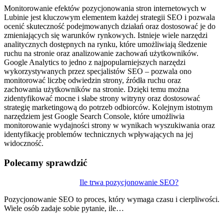
Monitorowanie efektów pozycjonowania stron internetowych w
Lubinie jest kluczowym elementem każdej strategii SEO i pozwala
ocenić skuteczność podejmowanych działań oraz dostosować je do
zmieniających się warunków rynkowych. Istnieje wiele narzędzi
analitycznych dostępnych na rynku, które umożliwiają śledzenie
ruchu na stronie oraz analizowanie zachowań użytkowników.
Google Analytics to jedno z najpopularniejszych narzędzi
wykorzystywanych przez specjalistów SEO – pozwala ono
monitorować liczbę odwiedzin strony, źródła ruchu oraz
zachowania użytkowników na stronie. Dzięki temu można
zidentyfikować mocne i słabe strony witryny oraz dostosować
strategię marketingową do potrzeb odbiorców. Kolejnym istotnym
narzędziem jest Google Search Console, które umożliwia
monitorowanie wydajności strony w wynikach wyszukiwania oraz
identyfikację problemów technicznych wpływających na jej
widoczność.
Polecamy sprawdzić
Nawigacja
Ile trwa pozycjonowanie SEO?
wpisu
Pozycjonowanie SEO to proces, który wymaga czasu i cierpliwości.
Wiele osób zadaje sobie pytanie, ile…