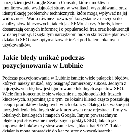
narzędziem jest Google Search Console, które umożliwia
monitorowanie wydajności strony w wynikach wyszukiwania oraz
identyfikację problemów technicznych, które mogą wpływać na jej
widoczność. Warto również rozważyć korzystanie z narzędzi do
analizy słów kluczowych, takich jak SEMrush czy Ahrefs, które
dostarczają cennych informacji o popularności fraz oraz konkurencji
w danej branży. Dzięki tym narzędziom można skutecznie planować
działania SEO oraz optymalizować treści pod kątem lokalnych
użytkowników.
Jakie błędy unikać podczas
pozycjonowania w Lubinie
Podczas pozycjonowania w Lubinie istnieje wiele pułapek i błędów,
których należy unikać, aby osiągnąć zamierzony sukces. Jednym z
najczęstszych błędów jest ignorowanie lokalnych aspektów SEO.
Wiele firm koncentruje się wyłącznie na ogólnopolskich frazach
kluczowych, zapominając o tym, że lokalni klienci często poszukują
usług i produktów dostępnych w ich okolicy. Dlatego tak ważne jest
uwzględnienie lokalnych słów kluczowych oraz rejestracja firmy w
lokalnych katalogach i mapach Google. Innym powszechnym
błędem jest stosowanie nieetycznych praktyk SEO, takich jak
kupowanie linków czy stosowanie tzw. „black hat SEO”. Takie
działania mogą prowadzić do kar ze strony wyszukiwarek i