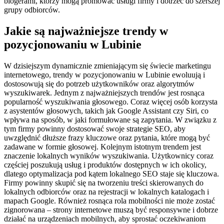
blogerami, którzy mogą promować usługi firmy i dotrzeć do szerszej
grupy odbiorców.
Jakie są najważniejsze trendy w
pozycjonowaniu w Lubinie
W dzisiejszym dynamicznie zmieniającym się świecie marketingu
internetowego, trendy w pozycjonowaniu w Lubinie ewoluują i
dostosowują się do potrzeb użytkowników oraz algorytmów
wyszukiwarek. Jednym z najważniejszych trendów jest rosnąca
popularność wyszukiwania głosowego. Coraz więcej osób korzysta
z asystentów głosowych, takich jak Google Assistant czy Siri, co
wpływa na sposób, w jaki formułowane są zapytania. W związku z
tym firmy powinny dostosować swoje strategie SEO, aby
uwzględnić dłuższe frazy kluczowe oraz pytania, które mogą być
zadawane w formie głosowej. Kolejnym istotnym trendem jest
znaczenie lokalnych wyników wyszukiwania. Użytkownicy coraz
częściej poszukują usług i produktów dostępnych w ich okolicy,
dlatego optymalizacja pod kątem lokalnego SEO staje się kluczowa.
Firmy powinny skupić się na tworzeniu treści skierowanych do
lokalnych odbiorców oraz na rejestracji w lokalnych katalogach i
mapach Google. Również rosnąca rola mobilności nie może zostać
zignorowana – strony internetowe muszą być responsywne i dobrze
działać na urządzeniach mobilnych, aby sprostać oczekiwaniom