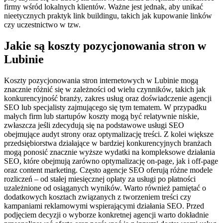
firmy wśród lokalnych klientów. Ważne jest jednak, aby unikać
nieetycznych praktyk link buildingu, takich jak kupowanie linków
czy uczestnictwo w tzw.
Jakie są koszty pozycjonowania stron w
Lubinie
Koszty pozycjonowania stron internetowych w Lubinie mogą
znacznie różnić się w zależności od wielu czynników, takich jak
konkurencyjność branży, zakres usług oraz doświadczenie agencji
SEO lub specjalisty zajmującego się tym tematem. W przypadku
małych firm lub startupów koszty mogą być relatywnie niskie,
zwłaszcza jeśli zdecydują się na podstawowe usługi SEO
obejmujące audyt strony oraz optymalizację treści. Z kolei większe
przedsiębiorstwa działające w bardziej konkurencyjnych branżach
mogą ponosić znacznie wyższe wydatki na kompleksowe działania
SEO, które obejmują zarówno optymalizację on-page, jak i off-page
oraz content marketing. Często agencje SEO oferują różne modele
rozliczeń – od stałej miesięcznej opłaty za usługi po płatności
uzależnione od osiąganych wyników. Warto również pamiętać o
dodatkowych kosztach związanych z tworzeniem treści czy
kampaniami reklamowymi wspierającymi działania SEO. Przed
podjęciem decyzji o wyborze konkretnej agencji warto dokładnie