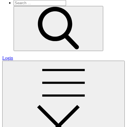
Search
for:
Search
Login