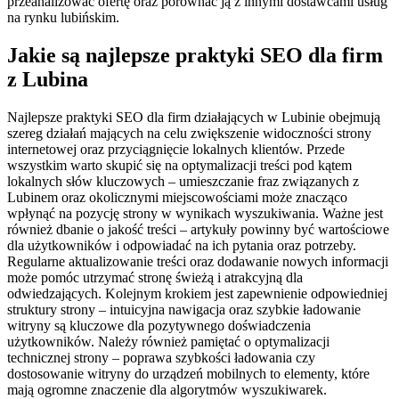
przeanalizować ofertę oraz porównać ją z innymi dostawcami usług
na rynku lubińskim.
Jakie są najlepsze praktyki SEO dla firm
z Lubina
Najlepsze praktyki SEO dla firm działających w Lubinie obejmują
szereg działań mających na celu zwiększenie widoczności strony
internetowej oraz przyciągnięcie lokalnych klientów. Przede
wszystkim warto skupić się na optymalizacji treści pod kątem
lokalnych słów kluczowych – umieszczanie fraz związanych z
Lubinem oraz okolicznymi miejscowościami może znacząco
wpłynąć na pozycję strony w wynikach wyszukiwania. Ważne jest
również dbanie o jakość treści – artykuły powinny być wartościowe
dla użytkowników i odpowiadać na ich pytania oraz potrzeby.
Regularne aktualizowanie treści oraz dodawanie nowych informacji
może pomóc utrzymać stronę świeżą i atrakcyjną dla
odwiedzających. Kolejnym krokiem jest zapewnienie odpowiedniej
struktury strony – intuicyjna nawigacja oraz szybkie ładowanie
witryny są kluczowe dla pozytywnego doświadczenia
użytkowników. Należy również pamiętać o optymalizacji
technicznej strony – poprawa szybkości ładowania czy
dostosowanie witryny do urządzeń mobilnych to elementy, które
mają ogromne znaczenie dla algorytmów wyszukiwarek.