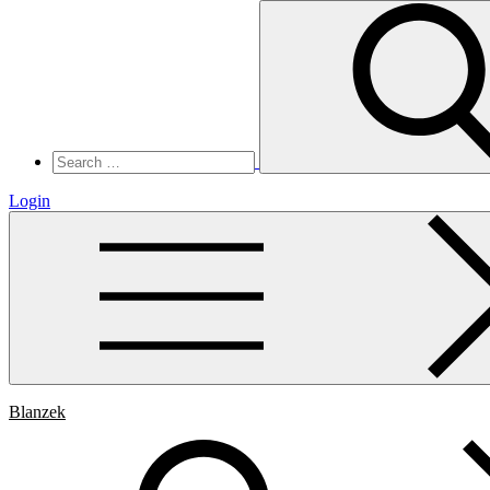
Search
for:
Login
Blanzek