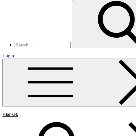
Search
for:
Login
Blanzek