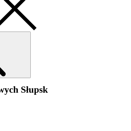
Search
owych Słupsk