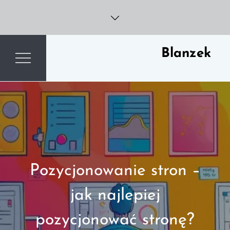
Skip
to
content
Blanzek
Pozycjonowanie stron –
jak najlepiej
pozycjonować stronę?