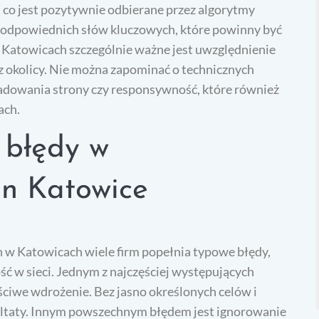
, co jest pozytywnie odbierane przez algorytmy
 odpowiednich słów kluczowych, które powinny być
 W Katowicach szczególnie ważne jest uwzględnienie
 z okolicy. Nie można zapominać o technicznych
ładowania strony czy responsywność, które również
ach.
e błędy w
on Katowice
 w Katowicach wiele firm popełnia typowe błędy,
ć w sieci. Jednym z najczęściej występujących
aściwe wdrożenie. Bez jasno określonych celów i
zultaty. Innym powszechnym błędem jest ignorowanie