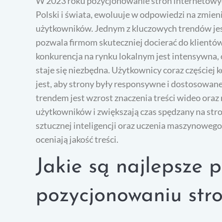
W 2023 roku pozycjonowanie stron internetowyc
Polski i świata, ewoluuje w odpowiedzi na zmien
użytkowników. Jednym z kluczowych trendów jes
pozwala firmom skuteczniej docierać do klientów 
konkurencja na rynku lokalnym jest intensywna,
staje się niezbędna. Użytkownicy coraz częściej
jest, aby strony były responsywne i dostosowan
trendem jest wzrost znaczenia treści wideo oraz
użytkowników i zwiększają czas spędzany na str
sztucznej inteligencji oraz uczenia maszynowego
oceniają jakość treści.
Jakie są najlepsze 
pozycjonowaniu str