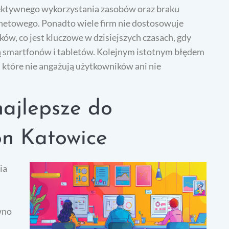
fektywnego wykorzystania zasobów oraz braku
netowego. Ponadto wiele firm nie dostosowuje
w, co jest kluczowe w dzisiejszych czasach, gdy
cą smartfonów i tabletów. Kolejnym istotnym błędem
e, które nie angażują użytkowników ani nie
najlepsze do
on Katowice
ia
wno