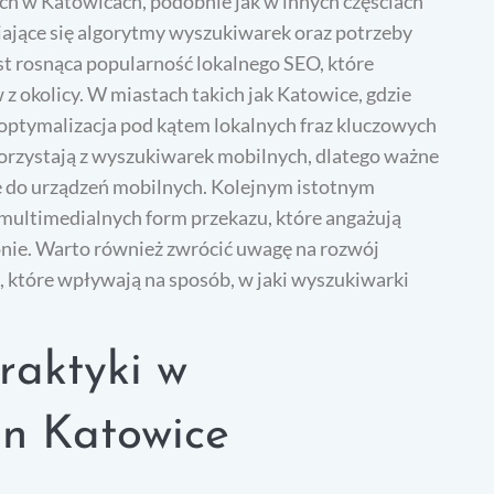
h w Katowicach, podobnie jak w innych częściach
iające się algorytmy wyszukiwarek oraz potrzeby
t rosnąca popularność lokalnego SEO, które
z okolicy. W miastach takich jak Katowice, gdzie
 optymalizacja pod kątem lokalnych fraz kluczowych
 korzystają z wyszukiwarek mobilnych, dlatego ważne
e do urządzeń mobilnych. Kolejnym istotnym
 multimedialnych form przekazu, które angażują
onie. Warto również zwrócić uwagę na rozwój
, które wpływają na sposób, w jaki wyszukiwarki
praktyki w
on Katowice