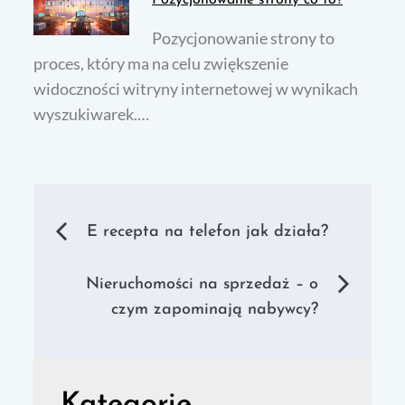
Pozycjonowanie strony co to?
Pozycjonowanie strony to
proces, który ma na celu zwiększenie
widoczności witryny internetowej w wynikach
wyszukiwarek.…
Nawigacja
E recepta na telefon jak działa?
wpisu
Nieruchomości na sprzedaż – o
czym zapominają nabywcy?