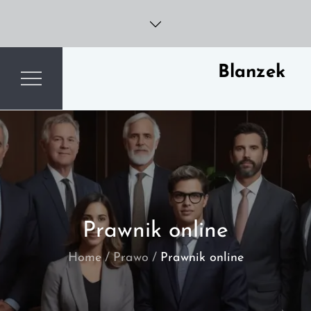
Skip
to
content
Blanzek
Prawnik online
Home
Prawo
Prawnik online