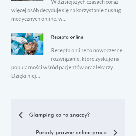
W dzisiejszych czasach coraz
więcej osób decyduje się na korzystanie z usług
medycznych online, w…
Recepta online
Recepta online to nowoczesne
rozwiązanie, które zyskuje na
popularności wśród pacjentów oraz lekarzy.
Dzięki niej…
Nawigacja
Glamping co to znaczy?
wpisu
Porady prawne online praca