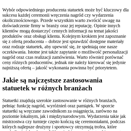
Wybór odpowiedniego producenta statuetek może być kluczowy dla
sukcesu każdej ceremonii wręczenia nagród czy wydarzenia
okolicznościowego. Przede wszystkim warto zwrócić uwagę na
doświadczenie firmy w branży oraz jej reputację. Opinie innych
klientów mogą dostarczyć cennych informacji na temat jakości
produktów oraz obsługi klienta. Kolejnym krokiem jest zapoznanie
się z ofertą producenta – dobrze jest sprawdzić dostępne materiały
oraz rodzaje statuetek, aby upewnić się, że spełniają one nasze
oczekiwania. Istotne jest także zapytanie o możliwość personalizacji
nagród oraz czas realizacji zamówienia. Warto również porównać
ceny różnych producentów, jednak nie należy kierować się jedynie
najniższą ofertą – jakość wykonania powinna być priorytetem.
Jakie są najczęstsze zastosowania
statuetek w różnych branżach
Statuetki znajdują szerokie zastosowanie w różnych branżach,
pełniąc funkcję nagród, wyróżnień oraz pamiątek. W sporcie
statuetki są wręczane zawodnikom za osiągnięcia, zarówno na
poziomie lokalnym, jak i międzynarodowym. Wydarzenia takie jak
mistrzostwa czy turnieje często kończą się ceremoniałami, podczas
których najlepsze drużyny i sportowcy otrzymują trofea, które