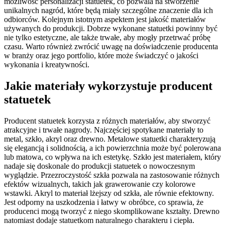
możliwość personalizacji statuetek, co pozwala na stworzenie
unikalnych nagród, które będą miały szczególne znaczenie dla ich
odbiorców. Kolejnym istotnym aspektem jest jakość materiałów
używanych do produkcji. Dobrze wykonane statuetki powinny być
nie tylko estetyczne, ale także trwałe, aby mogły przetrwać próbę
czasu. Warto również zwrócić uwagę na doświadczenie producenta
w branży oraz jego portfolio, które może świadczyć o jakości
wykonania i kreatywności.
Jakie materiały wykorzystuje producent
statuetek
Producent statuetek korzysta z różnych materiałów, aby stworzyć
atrakcyjne i trwałe nagrody. Najczęściej spotykane materiały to
metal, szkło, akryl oraz drewno. Metalowe statuetki charakteryzują
się elegancją i solidnością, a ich powierzchnia może być polerowana
lub matowa, co wpływa na ich estetykę. Szkło jest materiałem, który
nadaje się doskonale do produkcji statuetek o nowoczesnym
wyglądzie. Przezroczystość szkła pozwala na zastosowanie różnych
efektów wizualnych, takich jak grawerowanie czy kolorowe
wstawki. Akryl to materiał lżejszy od szkła, ale równie efektowny.
Jest odporny na uszkodzenia i łatwy w obróbce, co sprawia, że
producenci mogą tworzyć z niego skomplikowane kształty. Drewno
natomiast dodaje statuetkom naturalnego charakteru i ciepła.