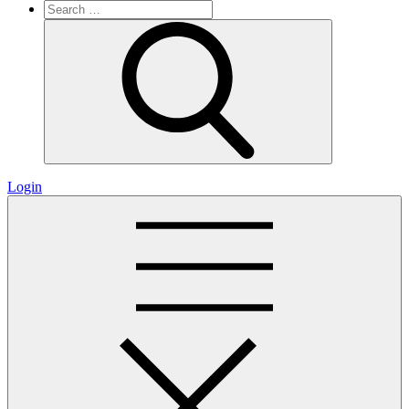
Search
for:
Search
Login