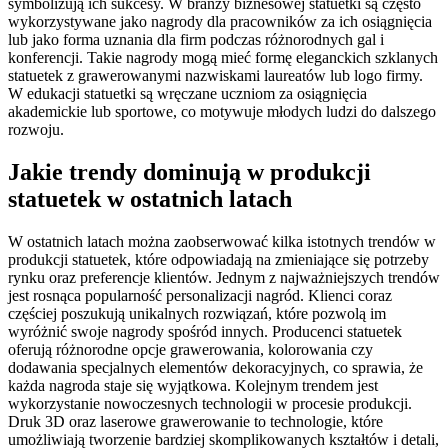
symbolizują ich sukcesy. W branży biznesowej statuetki są często
wykorzystywane jako nagrody dla pracowników za ich osiągnięcia
lub jako forma uznania dla firm podczas różnorodnych gal i
konferencji. Takie nagrody mogą mieć formę eleganckich szklanych
statuetek z grawerowanymi nazwiskami laureatów lub logo firmy.
W edukacji statuetki są wręczane uczniom za osiągnięcia
akademickie lub sportowe, co motywuje młodych ludzi do dalszego
rozwoju.
Jakie trendy dominują w produkcji
statuetek w ostatnich latach
W ostatnich latach można zaobserwować kilka istotnych trendów w
produkcji statuetek, które odpowiadają na zmieniające się potrzeby
rynku oraz preferencje klientów. Jednym z najważniejszych trendów
jest rosnąca popularność personalizacji nagród. Klienci coraz
częściej poszukują unikalnych rozwiązań, które pozwolą im
wyróżnić swoje nagrody spośród innych. Producenci statuetek
oferują różnorodne opcje grawerowania, kolorowania czy
dodawania specjalnych elementów dekoracyjnych, co sprawia, że
każda nagroda staje się wyjątkowa. Kolejnym trendem jest
wykorzystanie nowoczesnych technologii w procesie produkcji.
Druk 3D oraz laserowe grawerowanie to technologie, które
umożliwiają tworzenie bardziej skomplikowanych kształtów i detali,