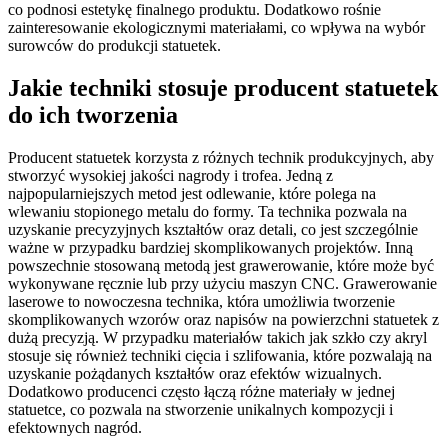
co podnosi estetykę finalnego produktu. Dodatkowo rośnie
zainteresowanie ekologicznymi materiałami, co wpływa na wybór
surowców do produkcji statuetek.
Jakie techniki stosuje producent statuetek
do ich tworzenia
Producent statuetek korzysta z różnych technik produkcyjnych, aby
stworzyć wysokiej jakości nagrody i trofea. Jedną z
najpopularniejszych metod jest odlewanie, które polega na
wlewaniu stopionego metalu do formy. Ta technika pozwala na
uzyskanie precyzyjnych kształtów oraz detali, co jest szczególnie
ważne w przypadku bardziej skomplikowanych projektów. Inną
powszechnie stosowaną metodą jest grawerowanie, które może być
wykonywane ręcznie lub przy użyciu maszyn CNC. Grawerowanie
laserowe to nowoczesna technika, która umożliwia tworzenie
skomplikowanych wzorów oraz napisów na powierzchni statuetek z
dużą precyzją. W przypadku materiałów takich jak szkło czy akryl
stosuje się również techniki cięcia i szlifowania, które pozwalają na
uzyskanie pożądanych kształtów oraz efektów wizualnych.
Dodatkowo producenci często łączą różne materiały w jednej
statuetce, co pozwala na stworzenie unikalnych kompozycji i
efektownych nagród.