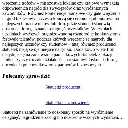
wręczania trofeów – mistrzostwa lokalne czy krajowe wymagają
odpowiednich nagród dla zwycięzców oraz wyróżnionych
zawodników. Również konferencje branżowe czy gale wręczenia
nagród biznesowych często kończą się ceremonią uhonorowania
najlepszych pracowników lub firm, gdzie statuetki stanowią
doskonałą formę uznania osiągnięć uczestników. W szkołach i
uczelniach wyższych organizowane są różnorodne konkursy oraz
festiwale talentów, podczas których wręczane są nagrody dla
najlepszych uczniów czy studentów – tutaj również producenci
statuetek mają swoje miejsce na rynku. Dodatkowo wiele firm
decyduje się na zamawianie pamiątkowych statuetek z okazji
jubileuszy czy rocznic działalności, co stanowi doskonałą formę
docenienia pracowników oraz partnerów biznesowych.
Polecamy sprawdzić
Nawigacja
Statuetki producent
wpisu
Statuetki na zamówienie
Statuetki na zamówienie to doskonały sposób na wyróżnienie
osiągnięć, nagrodzenie zasług lub uczczenie ważnych wydarzeń.…