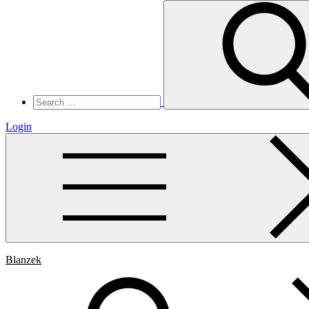
Search
for:
Login
Blanzek