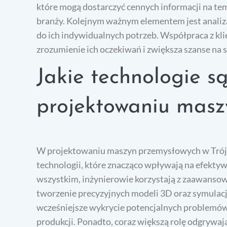
które mogą dostarczyć cennych informacji na te
branży. Kolejnym ważnym elementem jest anali
do ich indywidualnych potrzeb. Współpraca z kli
zrozumienie ich oczekiwań i zwiększa szanse na
Jakie technologie s
projektowaniu masz
W projektowaniu maszyn przemysłowych w Trójm
technologii, które znacząco wpływają na efektyw
wszystkim, inżynierowie korzystają z zaawans
tworzenie precyzyjnych modeli 3D oraz symulacji
wcześniejsze wykrycie potencjalnych problemów 
produkcji. Ponadto, coraz większą rolę odgrywaj