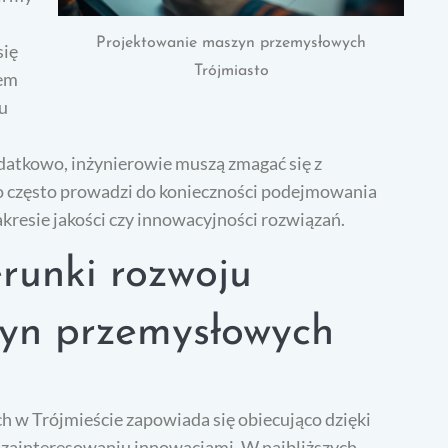
Projektowanie maszyn przemysłowych
się
Trójmiasto
iem
u
atkowo, inżynierowie muszą zmagać się z
o często prowadzi do konieczności podejmowania
resie jakości czy innowacyjności rozwiązań.
erunki rozwoju
yn przemysłowych
 w Trójmieście zapowiada się obiecująco dzięki
 zainteresowaniu innowacjami. W najbliższych