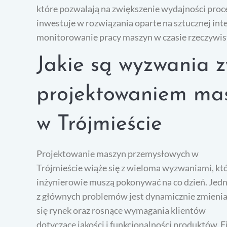
które pozwalają na zwiększenie wydajności proc
inwestuje w rozwiązania oparte na sztucznej inte
monitorowanie pracy maszyn w czasie rzeczywist
Jakie są wyzwania 
projektowaniem ma
w Trójmieście
Projektowanie maszyn przemysłowych w
Trójmieście wiąże się z wieloma wyzwaniami, kt
inżynierowie muszą pokonywać na co dzień. Jed
z głównych problemów jest dynamicznie zmienia
się rynek oraz rosnące wymagania klientów
dotyczące jakości i funkcjonalności produktów. 