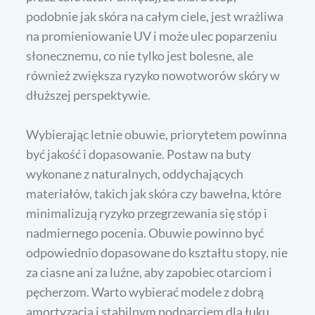
podobnie jak skóra na całym ciele, jest wrażliwa
na promieniowanie UV i może ulec poparzeniu
słonecznemu, co nie tylko jest bolesne, ale
również zwiększa ryzyko nowotworów skóry w
dłuższej perspektywie.
Wybierając letnie obuwie, priorytetem powinna
być jakość i dopasowanie. Postaw na buty
wykonane z naturalnych, oddychających
materiałów, takich jak skóra czy bawełna, które
minimalizują ryzyko przegrzewania się stóp i
nadmiernego pocenia. Obuwie powinno być
odpowiednio dopasowane do kształtu stopy, nie
za ciasne ani za luźne, aby zapobiec otarciom i
pęcherzom. Warto wybierać modele z dobrą
amortyzacją i stabilnym podparciem dla łuku