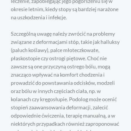
leczenie, zapobiegając jego pogorszeniu się w
okresie letnim, kiedy stopy są bardziej narażone
na uszkodzenia i infekcje.
Szczególną uwagę należy zwrócić na problemy
związane z deformacjami stóp, takie jak halluksy
(paluch koślawy), palce młoteczkowate,
płaskostopie czy ostrogi piętowe. Choć nie
zawsze są one przyczyną ostrego bólu, mogą
znacząco wpływać na komfort chodzenia i
prowadzić do powstawania odcisków, modzeli
oraz bólu w innych częściach ciała, np. w
kolanach czy kręgosłupie. Podolog może ocenić
stopień zaawansowania deformacji, zalecić
odpowiednie ćwiczenia, terapię manualną, a w
niektórych przypadkach również zaproponować