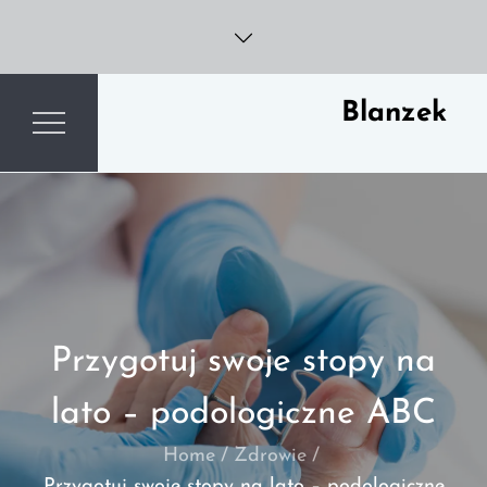
Skip
to
content
Blanzek
Przygotuj swoje stopy na
lato – podologiczne ABC
Home
Zdrowie
Przygotuj swoje stopy na lato – podologiczne