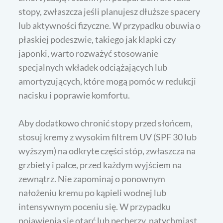
stopy, zwłaszcza jeśli planujesz dłuższe spacery
lub aktywności fizyczne. W przypadku obuwia o
płaskiej podeszwie, takiego jak klapki czy
japonki, warto rozważyć stosowanie
specjalnych wkładek odciążających lub
amortyzujących, które mogą pomóc w redukcji
nacisku i poprawie komfortu.
Aby dodatkowo chronić stopy przed słońcem,
stosuj kremy z wysokim filtrem UV (SPF 30 lub
wyższym) na odkryte części stóp, zwłaszcza na
grzbiety i palce, przed każdym wyjściem na
zewnątrz. Nie zapominaj o ponownym
nałożeniu kremu po kąpieli wodnej lub
intensywnym poceniu się. W przypadku
pojawienia się otarć lub pęcherzy, natychmiast