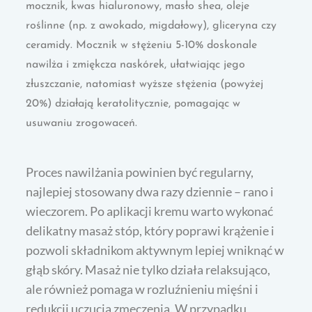
mocznik, kwas hialuronowy, masło shea, oleje
roślinne (np. z awokado, migdałowy), gliceryna czy
ceramidy. Mocznik w stężeniu 5-10% doskonale
nawilża i zmiękcza naskórek, ułatwiając jego
złuszczanie, natomiast wyższe stężenia (powyżej
20%) działają keratolitycznie, pomagając w
usuwaniu zrogowaceń.
Proces nawilżania powinien być regularny,
najlepiej stosowany dwa razy dziennie – rano i
wieczorem. Po aplikacji kremu warto wykonać
delikatny masaż stóp, który poprawi krążenie i
pozwoli składnikom aktywnym lepiej wniknąć w
głąb skóry. Masaż nie tylko działa relaksująco,
ale również pomaga w rozluźnieniu mięśni i
redukcji uczucia zmęczenia. W przypadku