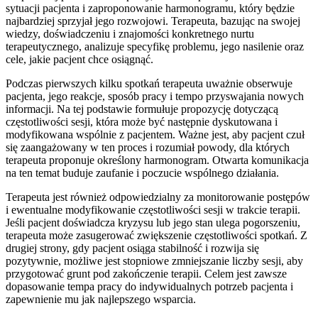
sytuacji pacjenta i zaproponowanie harmonogramu, który będzie
najbardziej sprzyjał jego rozwojowi. Terapeuta, bazując na swojej
wiedzy, doświadczeniu i znajomości konkretnego nurtu
terapeutycznego, analizuje specyfikę problemu, jego nasilenie oraz
cele, jakie pacjent chce osiągnąć.
Podczas pierwszych kilku spotkań terapeuta uważnie obserwuje
pacjenta, jego reakcje, sposób pracy i tempo przyswajania nowych
informacji. Na tej podstawie formułuje propozycję dotyczącą
częstotliwości sesji, która może być następnie dyskutowana i
modyfikowana wspólnie z pacjentem. Ważne jest, aby pacjent czuł
się zaangażowany w ten proces i rozumiał powody, dla których
terapeuta proponuje określony harmonogram. Otwarta komunikacja
na ten temat buduje zaufanie i poczucie wspólnego działania.
Terapeuta jest również odpowiedzialny za monitorowanie postępów
i ewentualne modyfikowanie częstotliwości sesji w trakcie terapii.
Jeśli pacjent doświadcza kryzysu lub jego stan ulega pogorszeniu,
terapeuta może zasugerować zwiększenie częstotliwości spotkań. Z
drugiej strony, gdy pacjent osiąga stabilność i rozwija się
pozytywnie, możliwe jest stopniowe zmniejszanie liczby sesji, aby
przygotować grunt pod zakończenie terapii. Celem jest zawsze
dopasowanie tempa pracy do indywidualnych potrzeb pacjenta i
zapewnienie mu jak najlepszego wsparcia.