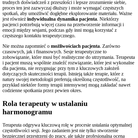
trudnych doświadczeń z przeszłości i lepsze zrozumienie siebie,
proces ten jest zazwyczaj dłuższy i może wymagać częstszych
spotkań, aby umożliwić dogłębne eksplorowanie materiału. Ważne
jest również
indywidualna dynamika pacjenta
. Niektórzy
pacjenci potrzebują więcej czasu na przetworzenie informacji i
emocji między sesjami, podczas gdy inni mogą korzystać z
częstszego kontaktu terapeutycznego.
Nie można zapomnieć o
możliwościach pacjenta
. Zarówno
czasowych, jak i finansowych. Sesje terapeutyczne to
zobowiązanie, które musi być realistyczne do utrzymania. Terapeuta
i pacjent muszą wspólnie znaleźć rozwiązanie, które jest wykonalne
dla pacjenta, nie rezygnując przy tym z kluczowych założeń
dotyczących skuteczności terapii. Istnieją także terapie, które z
natury swojej metodologii preferują określoną częstotliwość, na
przykład niektóre formy terapii intensywnej mogą zakładać nawet
codzienne spotkania przez pewien okres.
Rola terapeuty w ustalaniu
harmonogramu
Terapeuta odgrywa kluczową rolę w procesie ustalania optymalnej
częstotliwości sesji. Jego zadaniem jest nie tylko stworzenie
bezpiecznej przestrzeni do pracy, ale także profesjonalna ocena