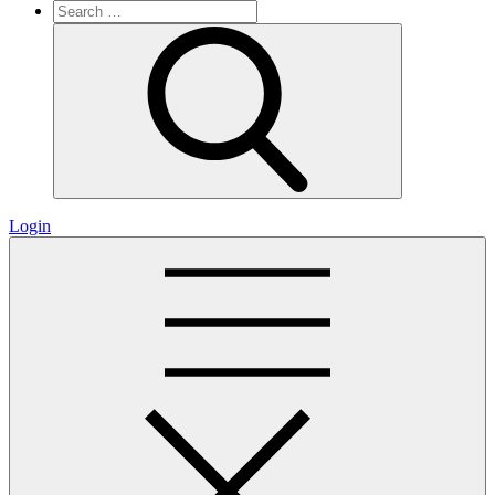
Search
for:
Search
Login