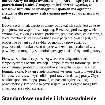
mierze zależy od dopasowania tempa pracy do specyficznych
potrzeb danej osoby. Z mojego doświadczenia wynika, że
właściwe ustalenie harmonogramu spotkań ma ogromne
znaczenie dla postępów i utrzymania motywacji do pracy nad
sobą.
Decyzja o tym, jak często powinny odbywać się sesje, jest zawsze
podejmowana wspólnie z terapeutą. Bierze się pod uwagę wiele
czynników, takich jak rodzaj problemu, jego nasilenie, cele terapii, a
także możliwości czasowe i finansowe pacjenta. Ważne jest, aby
proces nie był ani zbyt szybki, co mogłoby prowadzić do
przytłoczenia i braku czasu na przetworzenie materiału, ani zbyt
powolny, co mogłoby spowolnić postępy i osłabić dynamikę pracy.
Pierwsze spotkania często służą właśnie nawiązaniu relacji
terapeutycznej i ocenie sytuacji. Terapeuta zbiera informacje, stara
się zrozumieć problem z perspektywy pacjenta i wspólnie z nim
formułuje cele. Na tym etapie ustalenie wstępnej częstotliwości jest
kluczowe, aby stworzyć solidne podstawy do dalszej pracy. Zbyt
rzadkie spotkania mogą sprawić, że pacjent będzie czuł się
pozostawiony sam sobie między sesjami, a zbyt częste mogą być
zniechęcające i obciążające.
Standardowe modele i ich uzasadnienie