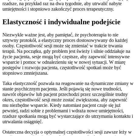
rzadsze, na przykład raz na dwa tygodnie, aby utrwalić nabyte
umiejętności i stopniowo zakończyć proces terapeutyczny.
Elastyczność i indywidualne podejście
Niezwykle ważne jest, aby pamiętać, że psychoterapia to nie
sztywny protokół, a elastyczny proces dostosowywany do każdej
osoby. Częstotliwość sesji może się zmieniać w trakcie trwania
terapii. Na początku, gdy problem jest świeży i silnie oddziałuje na
życie pacjenta, sesje mogą być częstsze, aby zapewnić intensywne
wsparcie i pomoc w odnalezieniu się w nowej sytuacji. W miarę
postępów i rozwoju pacjenta, częstotliwość spotkań może być
stopniowo zmniejszana.
Taka elastyczność pozwala na reagowanie na dynamiczne zmiany w
stanie psychicznym pacjenta. Jeśli pojawią się nowe trudności,
nawrót objawów lub pacjent przechodzi przez szczególnie trudny
okres, częstotliwość sesji może zostać zwiększona, aby zapewnić
mu niezbędne wsparcie. Kiedy natomiast pacjent czuje się już
pewniej, radzi sobie z problemami i wdraża nowe umiejętności,
rzadsze spotkania mogą być wystarczające do utrzymania kontaktu i
utrwalania osiągnięć.
Ostateczna decyzja o optymalnej częstotliwości sesji zawsze leży w