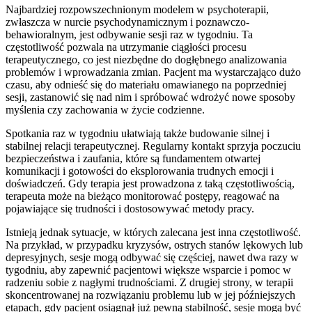
Najbardziej rozpowszechnionym modelem w psychoterapii,
zwłaszcza w nurcie psychodynamicznym i poznawczo-
behawioralnym, jest odbywanie sesji raz w tygodniu. Ta
częstotliwość pozwala na utrzymanie ciągłości procesu
terapeutycznego, co jest niezbędne do dogłębnego analizowania
problemów i wprowadzania zmian. Pacjent ma wystarczająco dużo
czasu, aby odnieść się do materiału omawianego na poprzedniej
sesji, zastanowić się nad nim i spróbować wdrożyć nowe sposoby
myślenia czy zachowania w życie codzienne.
Spotkania raz w tygodniu ułatwiają także budowanie silnej i
stabilnej relacji terapeutycznej. Regularny kontakt sprzyja poczuciu
bezpieczeństwa i zaufania, które są fundamentem otwartej
komunikacji i gotowości do eksplorowania trudnych emocji i
doświadczeń. Gdy terapia jest prowadzona z taką częstotliwością,
terapeuta może na bieżąco monitorować postępy, reagować na
pojawiające się trudności i dostosowywać metody pracy.
Istnieją jednak sytuacje, w których zalecana jest inna częstotliwość.
Na przykład, w przypadku kryzysów, ostrych stanów lękowych lub
depresyjnych, sesje mogą odbywać się częściej, nawet dwa razy w
tygodniu, aby zapewnić pacjentowi większe wsparcie i pomoc w
radzeniu sobie z nagłymi trudnościami. Z drugiej strony, w terapii
skoncentrowanej na rozwiązaniu problemu lub w jej późniejszych
etapach, gdy pacjent osiągnął już pewną stabilność, sesje mogą być