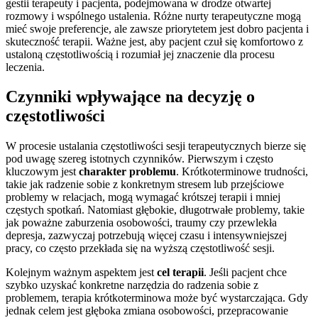
gestii terapeuty i pacjenta, podejmowana w drodze otwartej
rozmowy i wspólnego ustalenia. Różne nurty terapeutyczne mogą
mieć swoje preferencje, ale zawsze priorytetem jest dobro pacjenta i
skuteczność terapii. Ważne jest, aby pacjent czuł się komfortowo z
ustaloną częstotliwością i rozumiał jej znaczenie dla procesu
leczenia.
Czynniki wpływające na decyzję o
częstotliwości
W procesie ustalania częstotliwości sesji terapeutycznych bierze się
pod uwagę szereg istotnych czynników. Pierwszym i często
kluczowym jest
charakter problemu
. Krótkoterminowe trudności,
takie jak radzenie sobie z konkretnym stresem lub przejściowe
problemy w relacjach, mogą wymagać krótszej terapii i mniej
częstych spotkań. Natomiast głębokie, długotrwałe problemy, takie
jak poważne zaburzenia osobowości, traumy czy przewlekła
depresja, zazwyczaj potrzebują więcej czasu i intensywniejszej
pracy, co często przekłada się na wyższą częstotliwość sesji.
Kolejnym ważnym aspektem jest
cel terapii
. Jeśli pacjent chce
szybko uzyskać konkretne narzędzia do radzenia sobie z
problemem, terapia krótkoterminowa może być wystarczająca. Gdy
jednak celem jest głęboka zmiana osobowości, przepracowanie