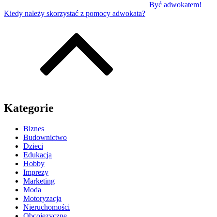
Być adwokatem!
Kiedy należy skorzystać z pomocy adwokata?
Kategorie
Biznes
Budownictwo
Dzieci
Edukacja
Hobby
Imprezy
Marketing
Moda
Motoryzacja
Nieruchomości
Obcojęzyczne