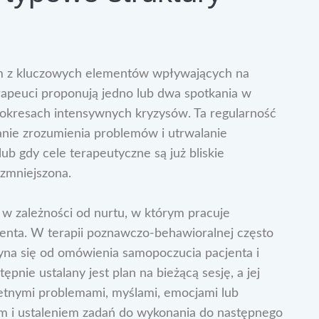
nym z kluczowych elementów wpływających na
rapeuci proponują jedno lub dwa spotkania w
w okresach intensywnych kryzysów. Ta regularność
ianie zrozumienia problemów i utrwalanie
ub gdy cele terapeutyczne są już bliskie
 zmniejszona.
 w zależności od nurtu, w którym pracuje
jenta. W terapii poznawczo-behawioralnej często
czyna się od omówienia samopoczucia pacjenta i
nie ustalany jest plan na bieżącą sesję, a jej
etnymi problemami, myślami, emocjami lub
m i ustaleniem zadań do wykonania do następnego