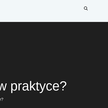
 w praktyce?
e?