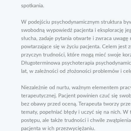
spotkania.
W podejściu psychodynamicznym struktura bywa 
swobodną wypowiedź pacjenta i eksplorację jego
słucha, zadaje pytania otwarte i zwraca uwagę 
powtarzające się w życiu pacjenta. Celem jest
przyczyn trudności, które mogą mieć swoje ko
Długoterminowa psychoterapia psychodynamicz
lat, w zależności od złożoności problemów i cel
Niezależnie od nurtu, ważnym elementem pracy j
terapeutycznej. Pacjent powinien czuć się swo
bez obawy przed oceną. Terapeuta tworzy prze
tematy, popełniać błędy i uczyć się na nich. W 
postępu, ale także trudności i chwile zwątpieni
pacjenta w ich przezwyciężaniu.