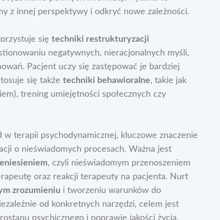
y z innej perspektywy i odkryć nowe zależności.
orzystuje się
techniki restrukturyzacji
westionowaniu negatywnych, nieracjonalnych myśli,
owań. Pacjent uczy się zastępować je bardziej
tosuje się także
techniki behawioralne
, takie jak
iem), trening umiejętności społecznych czy
d w terapii psychodynamicznej, kluczowe znaczenie
macji o nieświadomych procesach. Ważna jest
zeniesieniem
, czyli nieświadomym przenoszeniem
rapeutę oraz reakcji terapeuty na pacjenta. Nurt
ym zrozumieniu
i tworzeniu warunków do
iezależnie od konkretnych narzędzi, celem jest
ostanu psychicznego i poprawie jakości życia.