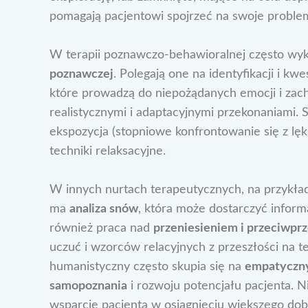
pomagają pacjentowi spojrzeć na swoje problem
W terapii poznawczo-behawioralnej często wyk
poznawczej
. Polegają one na identyfikacji i k
które prowadzą do niepożądanych emocji i zach
realistycznymi i adaptacyjnymi przekonaniami. S
ekspozycja (stopniowe konfrontowanie się z lęk
techniki relaksacyjne.
W innych nurtach terapeutycznych, na przykła
ma
analiza snów
, która może dostarczyć infor
również praca nad
przeniesieniem i przeciwpr
uczuć i wzorców relacyjnych z przeszłości na te
humanistyczny często skupia się na
empatyczn
samopoznania
i rozwoju potencjału pacjenta. N
wsparcie pacjenta w osiągnięciu większego dobr