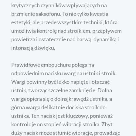
krytycznych czynników wpływających na
brzmienie saksofonu. To nie tylko kwestia
estetyki, ale przede wszystkim techniki, która
umożliwia kontrolę nad stroikiem, przepływem
powietrza i ostatecznie nad barwą, dynamiką i
intonacją dźwięku.
Prawidłowe embouchure polega na
odpowiednim nacisku warg na ustnik i stroik.
Wargi powinny być lekko napięte i otaczać
ustnik, tworząc szczelne zamknięcie. Dolna
warga opiera się o dolną krawędź ustnika, a
górna warga delikatnie dociska stroik do
ustnika. Ten nacisk jest kluczowy, ponieważ
kontroluje on stopień wibracji stroika. Zbyt
duży nacisk może stłumić wibracje, prowadząc