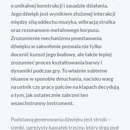
o unikalnej konstrukcji i zasadzie działania.
Jego dźwięk jest wynikiem złożonej interakcji
między siłą oddechu muzyka, wibracją stroika
oraz rezonansem metalowego korpusu.
Zrozumienie mechanizmu powstawania
dźwięku w saksofonie pozwala nie tylko
docenić kunszt jego budowy, ale także lepiej
zrozumieć proces kształtowania barwy i
dynamiki podczas gry. To właśnie subtelne
niuanse w sposobie dmuchania, nacisku warg
na ustnik czy pracy palców na klapach decydują
o tym, jak ostatecznie zabrzmi ten
wszechstronny instrument.
Podstawą generowania dźwięku jest stroik –
cienki, sprężysty kawałek trzciny, który drga pod