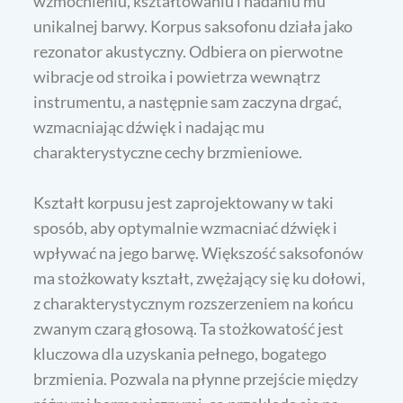
wzmocnieniu, kształtowaniu i nadaniu mu
unikalnej barwy. Korpus saksofonu działa jako
rezonator akustyczny. Odbiera on pierwotne
wibracje od stroika i powietrza wewnątrz
instrumentu, a następnie sam zaczyna drgać,
wzmacniając dźwięk i nadając mu
charakterystyczne cechy brzmieniowe.
Kształt korpusu jest zaprojektowany w taki
sposób, aby optymalnie wzmacniać dźwięk i
wpływać na jego barwę. Większość saksofonów
ma stożkowaty kształt, zwężający się ku dołowi,
z charakterystycznym rozszerzeniem na końcu
zwanym czarą głosową. Ta stożkowatość jest
kluczowa dla uzyskania pełnego, bogatego
brzmienia. Pozwala na płynne przejście między