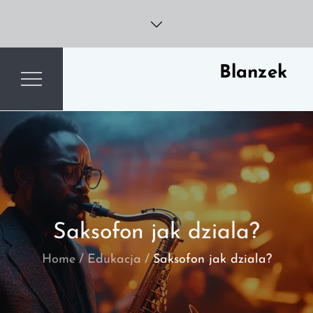
Skip
to
content
Blanzek
Saksofon jak dziala?
Home
Edukacja
Saksofon jak dziala?