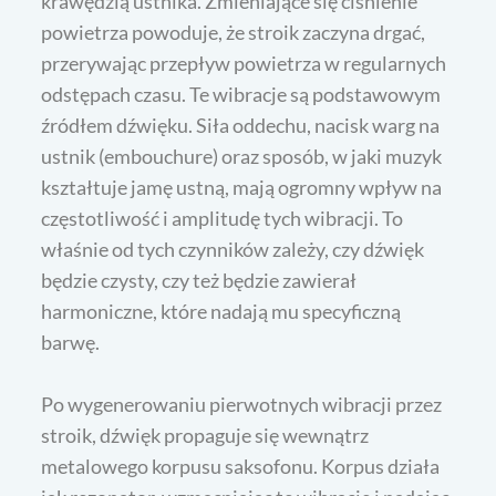
krawędzią ustnika. Zmieniające się ciśnienie
powietrza powoduje, że stroik zaczyna drgać,
przerywając przepływ powietrza w regularnych
odstępach czasu. Te wibracje są podstawowym
źródłem dźwięku. Siła oddechu, nacisk warg na
ustnik (embouchure) oraz sposób, w jaki muzyk
kształtuje jamę ustną, mają ogromny wpływ na
częstotliwość i amplitudę tych wibracji. To
właśnie od tych czynników zależy, czy dźwięk
będzie czysty, czy też będzie zawierał
harmoniczne, które nadają mu specyficzną
barwę.
Po wygenerowaniu pierwotnych wibracji przez
stroik, dźwięk propaguje się wewnątrz
metalowego korpusu saksofonu. Korpus działa