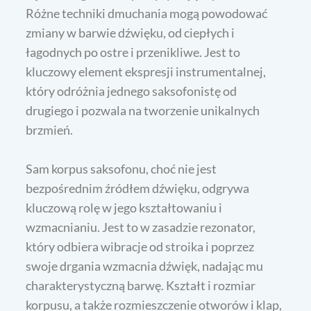
Różne techniki dmuchania mogą powodować
zmiany w barwie dźwięku, od ciepłych i
łagodnych po ostre i przenikliwe. Jest to
kluczowy element ekspresji instrumentalnej,
który odróżnia jednego saksofonistę od
drugiego i pozwala na tworzenie unikalnych
brzmień.
Sam korpus saksofonu, choć nie jest
bezpośrednim źródłem dźwięku, odgrywa
kluczową rolę w jego kształtowaniu i
wzmacnianiu. Jest to w zasadzie rezonator,
który odbiera wibracje od stroika i poprzez
swoje drgania wzmacnia dźwięk, nadając mu
charakterystyczną barwę. Kształt i rozmiar
korpusu, a także rozmieszczenie otworów i klap,