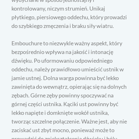
kontrolowany, niczym strumień. Unikaj
płytkiego, piersiowego oddechu, który prowadzi
do szybkiego zmęczenia i braku siły wiatru.
Embouchure to niezwykle ważny aspekt, który
bezpośrednio wpływa na jakość i intonację
dźwięku. Po uformowaniu odpowiedniego
oddechu, należy prawidłowo umieścić ustnik w
jamie ustnej. Dolna warga powinna być lekko
zawinięta do wewnątrz, opierając się na dolnych
zębach. Górne zęby powinny spoczywać na
górnej części ustnika. Kąciki ust powinny być
lekko napięte i domknięte wokół ustnika,
tworząc szczelne połączenie. Ważne jest, aby nie
zaciskać ust zbyt mocno, ponieważ może to
prowadzić do zniekształcenia dźwięku i bólu.