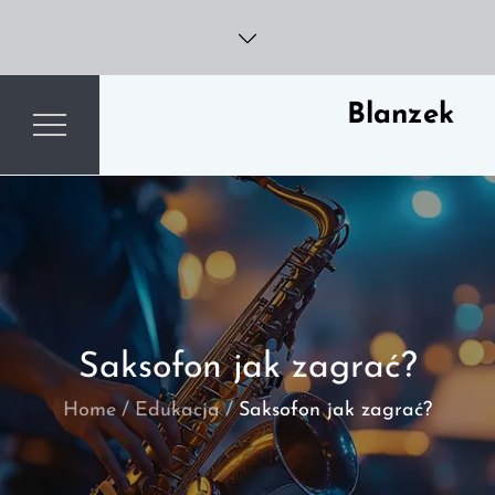
Skip
to
content
Blanzek
Saksofon jak zagrać?
Home
Edukacja
Saksofon jak zagrać?