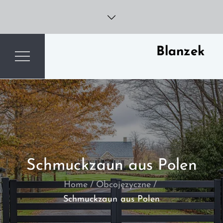
Skip
to
content
Blanzek
Schmuckzaun aus Polen
Home
Obcojęzyczne
Schmuckzaun aus Polen