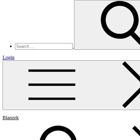
Search
for:
Login
Blanzek