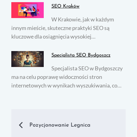
SEO Kraków
W Krakowie, jak w każdym
innym mieście, skuteczne praktyki SEO są
kluczowe dla osiągnięcia wysokiej…
Specjalista SEO Bydgoszcz
Specjalista SEO w Bydgoszczy
ma na celu poprawę widoczności stron
internetowych w wynikach wyszukiwania, co…
Nawigacja
Pozycjonowanie Legnica