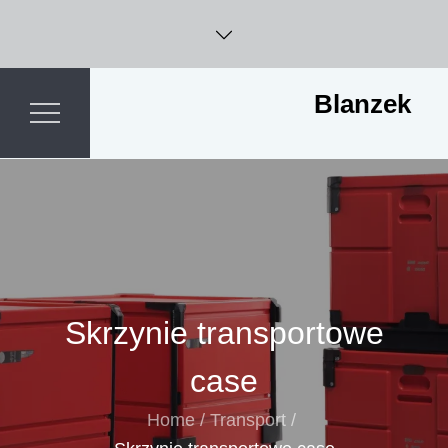
Skip
to
content
Blanzek
Skrzynie transportowe
case
Home
Transport