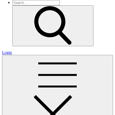
Search
for:
Search
Login