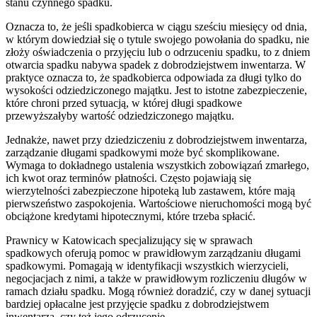
stanu czynnego spadku.
Oznacza to, że jeśli spadkobierca w ciągu sześciu miesięcy od dnia,
w którym dowiedział się o tytule swojego powołania do spadku, nie
złoży oświadczenia o przyjęciu lub o odrzuceniu spadku, to z dniem
otwarcia spadku nabywa spadek z dobrodziejstwem inwentarza. W
praktyce oznacza to, że spadkobierca odpowiada za długi tylko do
wysokości odziedziczonego majątku. Jest to istotne zabezpieczenie,
które chroni przed sytuacją, w której długi spadkowe
przewyższałyby wartość odziedziczonego majątku.
Jednakże, nawet przy dziedziczeniu z dobrodziejstwem inwentarza,
zarządzanie długami spadkowymi może być skomplikowane.
Wymaga to dokładnego ustalenia wszystkich zobowiązań zmarłego,
ich kwot oraz terminów płatności. Często pojawiają się
wierzytelności zabezpieczone hipoteką lub zastawem, które mają
pierwszeństwo zaspokojenia. Wartościowe nieruchomości mogą być
obciążone kredytami hipotecznymi, które trzeba spłacić.
Prawnicy w Katowicach specjalizujący się w sprawach
spadkowych oferują pomoc w prawidłowym zarządzaniu długami
spadkowymi. Pomagają w identyfikacji wszystkich wierzycieli,
negocjacjach z nimi, a także w prawidłowym rozliczeniu długów w
ramach działu spadku. Mogą również doradzić, czy w danej sytuacji
bardziej opłacalne jest przyjęcie spadku z dobrodziejstwem
inwentarza, czy też jego odrzucenie.