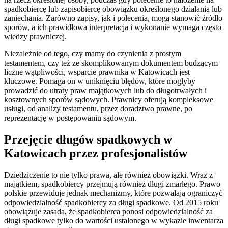
spadkobiercę lub zapisobiercę obowiązku określonego działania lub
zaniechania. Zarówno zapisy, jak i polecenia, mogą stanowić źródło
sporów, a ich prawidłowa interpretacja i wykonanie wymaga często
wiedzy prawniczej.
Niezależnie od tego, czy mamy do czynienia z prostym
testamentem, czy też ze skomplikowanym dokumentem budzącym
liczne wątpliwości, wsparcie prawnika w Katowicach jest
kluczowe. Pomaga on w uniknięciu błędów, które mogłyby
prowadzić do utraty praw majątkowych lub do długotrwałych i
kosztownych sporów sądowych. Prawnicy oferują kompleksowe
usługi, od analizy testamentu, przez doradztwo prawne, po
reprezentację w postępowaniu sądowym.
Przejęcie długów spadkowych w
Katowicach przez profesjonalistów
Dziedziczenie to nie tylko prawa, ale również obowiązki. Wraz z
majątkiem, spadkobiercy przejmują również długi zmarłego. Prawo
polskie przewiduje jednak mechanizmy, które pozwalają ograniczyć
odpowiedzialność spadkobiercy za długi spadkowe. Od 2015 roku
obowiązuje zasada, że spadkobierca ponosi odpowiedzialność za
długi spadkowe tylko do wartości ustalonego w wykazie inwentarza