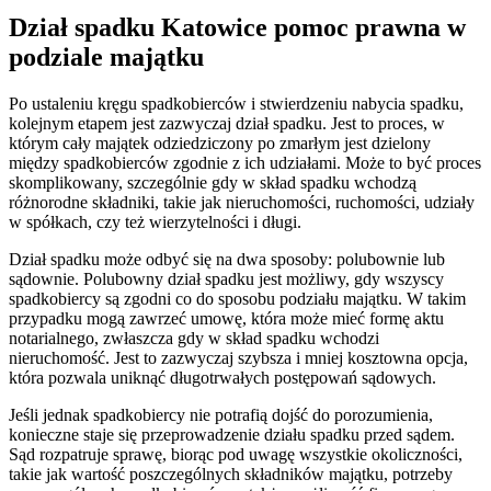
Dział spadku Katowice pomoc prawna w
podziale majątku
Po ustaleniu kręgu spadkobierców i stwierdzeniu nabycia spadku,
kolejnym etapem jest zazwyczaj dział spadku. Jest to proces, w
którym cały majątek odziedziczony po zmarłym jest dzielony
między spadkobierców zgodnie z ich udziałami. Może to być proces
skomplikowany, szczególnie gdy w skład spadku wchodzą
różnorodne składniki, takie jak nieruchomości, ruchomości, udziały
w spółkach, czy też wierzytelności i długi.
Dział spadku może odbyć się na dwa sposoby: polubownie lub
sądownie. Polubowny dział spadku jest możliwy, gdy wszyscy
spadkobiercy są zgodni co do sposobu podziału majątku. W takim
przypadku mogą zawrzeć umowę, która może mieć formę aktu
notarialnego, zwłaszcza gdy w skład spadku wchodzi
nieruchomość. Jest to zazwyczaj szybsza i mniej kosztowna opcja,
która pozwala uniknąć długotrwałych postępowań sądowych.
Jeśli jednak spadkobiercy nie potrafią dojść do porozumienia,
konieczne staje się przeprowadzenie działu spadku przed sądem.
Sąd rozpatruje sprawę, biorąc pod uwagę wszystkie okoliczności,
takie jak wartość poszczególnych składników majątku, potrzeby