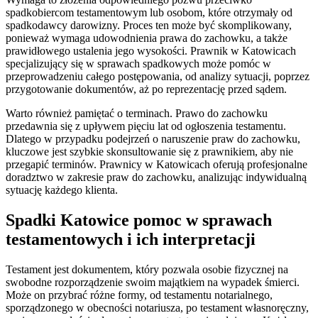
spadkobiercom testamentowym lub osobom, które otrzymały od
spadkodawcy darowizny. Proces ten może być skomplikowany,
ponieważ wymaga udowodnienia prawa do zachowku, a także
prawidłowego ustalenia jego wysokości. Prawnik w Katowicach
specjalizujący się w sprawach spadkowych może pomóc w
przeprowadzeniu całego postępowania, od analizy sytuacji, poprzez
przygotowanie dokumentów, aż po reprezentację przed sądem.
Warto również pamiętać o terminach. Prawo do zachowku
przedawnia się z upływem pięciu lat od ogłoszenia testamentu.
Dlatego w przypadku podejrzeń o naruszenie praw do zachowku,
kluczowe jest szybkie skonsultowanie się z prawnikiem, aby nie
przegapić terminów. Prawnicy w Katowicach oferują profesjonalne
doradztwo w zakresie praw do zachowku, analizując indywidualną
sytuację każdego klienta.
Spadki Katowice pomoc w sprawach
testamentowych i ich interpretacji
Testament jest dokumentem, który pozwala osobie fizycznej na
swobodne rozporządzenie swoim majątkiem na wypadek śmierci.
Może on przybrać różne formy, od testamentu notarialnego,
sporządzonego w obecności notariusza, po testament własnoręczny,