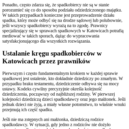
Ponadto, często zdarza się, że spadkobiercy nie są w stanie
porozumieć się co do sposobu podziału odziedziczonego majątku.
W takich przypadkach konieczne jest przeprowadzenie działu
spadku, który może odbyć się na drodze sądowej lub polubownie,
jeśli wszyscy spadkobiercy wyrażą na to zgodę. Prawnicy
specjalizujący się w sprawach spadkowych w Katowicach potrafią
mediować w takich sporach, dążąc do wypracowania
satysfakcjonującego dla wszystkich rozwiązania.
Ustalanie kręgu spadkobierców w
Katowicach przez prawników
Pierwszym i często fundamentalnym krokiem w każdej sprawie
spadkowej jest ustalenie, kto dokładnie dziedziczy po zmarłym. W
przypadku braku testamentu, dziedziczenie odbywa się na mocy
ustawy. Kodeks cywilny precyzyjnie określa kolejność
dziedziczenia, począwszy od najbliższej rodziny. W pierwszej
kolejności dziedziczą dzieci spadkodawcy oraz jego małżonek. Jeśli
jednak dzieci nie żyją, a miały własne potomstwo, to właśnie wnuki
przejmują ich część spadku.
Jeśli nie ma zstępnych ani małżonka, dziedziczą rodzice
spadkodawcy. W sytuacji, gdy jedno z rodziców nie dożyło