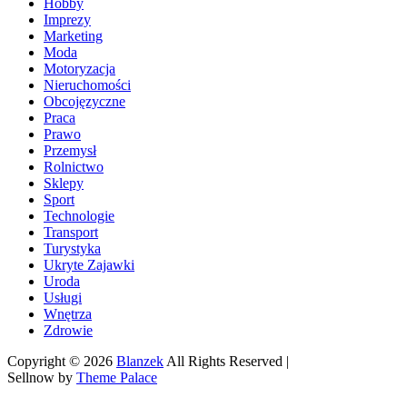
Hobby
Imprezy
Marketing
Moda
Motoryzacja
Nieruchomości
Obcojęzyczne
Praca
Prawo
Przemysł
Rolnictwo
Sklepy
Sport
Technologie
Transport
Turystyka
Ukryte Zajawki
Uroda
Usługi
Wnętrza
Zdrowie
Copyright © 2026
Blanzek
All Rights Reserved |
Sellnow by
Theme Palace