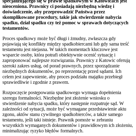
specjalizującego się w prawie spadkowym w Katowicach jest
nieoceniona. Prawnicy ci posiadają niezbędną wiedzę i
doświadczenie, aby przeprowadzić Państwa przez
skomplikowane procedury, takie jak stwierdzenie nabycia
spadku, dział spadku czy też pomoc w sprawach dotyczących
testamentów.
Proces spadkowy może być długi i żmudny, zwłaszcza gdy
pojawiają się konflikty między spadkobiercami lub gdy sama treść
testamentu jest niejasna. W takich momentach kluczowe jest
wsparcie osoby, która potrafi obiektywnie ocenić sytuację i
zaproponować najlepsze rozwiązania. Prawnicy z Katowic oferują
szeroki zakres usług, od porad prawnych, przez sporządzanie
niezbędnych dokumentów, po reprezentację przed sądami. Ich
celem jest zapewnienie, aby proces podziału majątku przebiegł
sprawiedliwie i zgodnie z prawem.
Rozpoczęcie postępowania spadkowego wymaga dopełnienia
szeregu formalności. Niezbędne jest złożenie wniosku o
stwierdzenie nabycia spadku, który następnie rozpatruje sąd. W
zależności od sytuacji, może być wymagane przedstawienie aktu
zgonu, aktów stanu cywilnego spadkobierców, a także samego
testamentu, jeśli taki istnieje. Prawnik pomoże w zebraniu
wszystkich wymaganych dokumentów i prawidłowym ich złożeniu,
minimalizując ryzyko błędów formalnych.