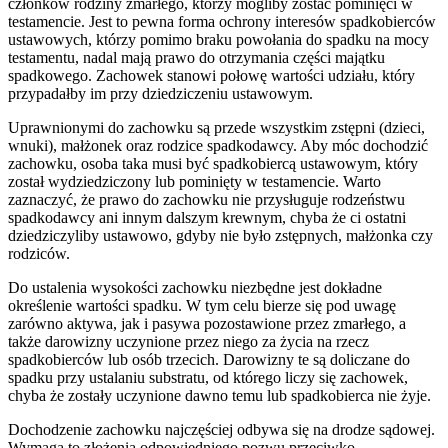
członków rodziny zmarłego, którzy mogliby zostać pominięci w
testamencie. Jest to pewna forma ochrony interesów spadkobierców
ustawowych, którzy pomimo braku powołania do spadku na mocy
testamentu, nadal mają prawo do otrzymania części majątku
spadkowego. Zachowek stanowi połowę wartości udziału, który
przypadałby im przy dziedziczeniu ustawowym.
Uprawnionymi do zachowku są przede wszystkim zstępni (dzieci,
wnuki), małżonek oraz rodzice spadkodawcy. Aby móc dochodzić
zachowku, osoba taka musi być spadkobiercą ustawowym, który
został wydziedziczony lub pominięty w testamencie. Warto
zaznaczyć, że prawo do zachowku nie przysługuje rodzeństwu
spadkodawcy ani innym dalszym krewnym, chyba że ci ostatni
dziedziczyliby ustawowo, gdyby nie było zstępnych, małżonka czy
rodziców.
Do ustalenia wysokości zachowku niezbędne jest dokładne
określenie wartości spadku. W tym celu bierze się pod uwagę
zarówno aktywa, jak i pasywa pozostawione przez zmarłego, a
także darowizny uczynione przez niego za życia na rzecz
spadkobierców lub osób trzecich. Darowizny te są doliczane do
spadku przy ustalaniu substratu, od którego liczy się zachowek,
chyba że zostały uczynione dawno temu lub spadkobierca nie żyje.
Dochodzenie zachowku najczęściej odbywa się na drodze sądowej.
Wymaga to złożenia odpowiedniego pozwu przeciwko