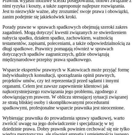
Prawnik wyjaśni możliwe ścieżki postępowania, omówi związane z
nimi ryzyka i koszty, a także zaproponuje najlepsze rozwiązania.
Jest to niezwykle ważne, aby zrozumieć swoje prawa i obowiązki,
zanim podejmie się jakiekolwiek kroki.
Porady prawne w sprawach spadkowych obejmują szeroki zakres
zagadnień. Mogą dotyczyć kwestii związanych ze stwierdzeniem
nabycia spadku, działem spadku, zachowkiem, ważnością
testamentów, zapisami, poleceniami, a także odpowiedzialnością za
długi spadkowe. Prawnicy pomagają również w sprawach
dotyczących spadków zagranicznych, gdzie obowiązują
międzynarodowe przepisy prawa spadkowego.
Wsparcie ekspertów prawnych w Katowicach może przyjąć formę
indywidualnych konsultacji, sporządzania opinii prawnych,
projektów umów, czy też reprezentacji przed sądami i innymi
organami. Celem jest zawsze zapewnienie klientowi jak
najkorzystniejszego rozwiązania jego problemu, zgodnego z
obowiązującym prawem. W obliczu stresującej sytuacji związanej
ze stratą bliskiej osoby i skomplikowanymi procedurami
spadkowymi, profesjonalne wsparcie prawnika jest nieocenione.
Wybierając prawnika do prowadzenia sprawy spadkowej, warto
zwrócić uwagę na jego doświadczenie i specjalizację w tej
dziedzinie prawa. Dobry prawnik powinien cechować się nie tylko
wiedzą merytoryczną, ale również empatią i umiejętnością jasnego