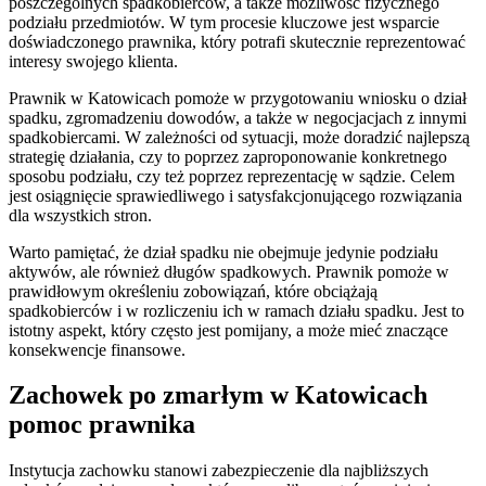
poszczególnych spadkobierców, a także możliwość fizycznego
podziału przedmiotów. W tym procesie kluczowe jest wsparcie
doświadczonego prawnika, który potrafi skutecznie reprezentować
interesy swojego klienta.
Prawnik w Katowicach pomoże w przygotowaniu wniosku o dział
spadku, zgromadzeniu dowodów, a także w negocjacjach z innymi
spadkobiercami. W zależności od sytuacji, może doradzić najlepszą
strategię działania, czy to poprzez zaproponowanie konkretnego
sposobu podziału, czy też poprzez reprezentację w sądzie. Celem
jest osiągnięcie sprawiedliwego i satysfakcjonującego rozwiązania
dla wszystkich stron.
Warto pamiętać, że dział spadku nie obejmuje jedynie podziału
aktywów, ale również długów spadkowych. Prawnik pomoże w
prawidłowym określeniu zobowiązań, które obciążają
spadkobierców i w rozliczeniu ich w ramach działu spadku. Jest to
istotny aspekt, który często jest pomijany, a może mieć znaczące
konsekwencje finansowe.
Zachowek po zmarłym w Katowicach
pomoc prawnika
Instytucja zachowku stanowi zabezpieczenie dla najbliższych