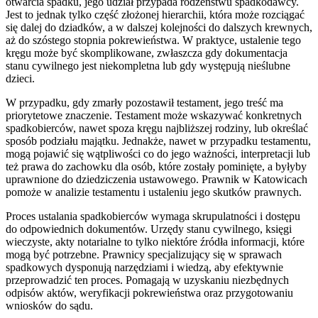
otwarcia spadku, jego udział przypada rodzeństwu spadkodawcy.
Jest to jednak tylko część złożonej hierarchii, która może rozciągać
się dalej do dziadków, a w dalszej kolejności do dalszych krewnych,
aż do szóstego stopnia pokrewieństwa. W praktyce, ustalenie tego
kręgu może być skomplikowane, zwłaszcza gdy dokumentacja
stanu cywilnego jest niekompletna lub gdy występują nieślubne
dzieci.
W przypadku, gdy zmarły pozostawił testament, jego treść ma
priorytetowe znaczenie. Testament może wskazywać konkretnych
spadkobierców, nawet spoza kręgu najbliższej rodziny, lub określać
sposób podziału majątku. Jednakże, nawet w przypadku testamentu,
mogą pojawić się wątpliwości co do jego ważności, interpretacji lub
też prawa do zachowku dla osób, które zostały pominięte, a byłyby
uprawnione do dziedziczenia ustawowego. Prawnik w Katowicach
pomoże w analizie testamentu i ustaleniu jego skutków prawnych.
Proces ustalania spadkobierców wymaga skrupulatności i dostępu
do odpowiednich dokumentów. Urzędy stanu cywilnego, księgi
wieczyste, akty notarialne to tylko niektóre źródła informacji, które
mogą być potrzebne. Prawnicy specjalizujący się w sprawach
spadkowych dysponują narzędziami i wiedzą, aby efektywnie
przeprowadzić ten proces. Pomagają w uzyskaniu niezbędnych
odpisów aktów, weryfikacji pokrewieństwa oraz przygotowaniu
wniosków do sądu.