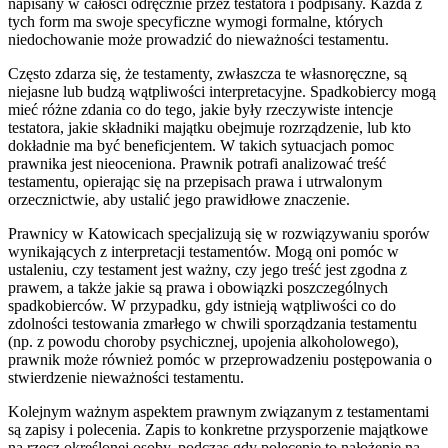
napisany w całości odręcznie przez testatora i podpisany. Każda z
tych form ma swoje specyficzne wymogi formalne, których
niedochowanie może prowadzić do nieważności testamentu.
Często zdarza się, że testamenty, zwłaszcza te własnoręczne, są
niejasne lub budzą wątpliwości interpretacyjne. Spadkobiercy mogą
mieć różne zdania co do tego, jakie były rzeczywiste intencje
testatora, jakie składniki majątku obejmuje rozrządzenie, lub kto
dokładnie ma być beneficjentem. W takich sytuacjach pomoc
prawnika jest nieoceniona. Prawnik potrafi analizować treść
testamentu, opierając się na przepisach prawa i utrwalonym
orzecznictwie, aby ustalić jego prawidłowe znaczenie.
Prawnicy w Katowicach specjalizują się w rozwiązywaniu sporów
wynikających z interpretacji testamentów. Mogą oni pomóc w
ustaleniu, czy testament jest ważny, czy jego treść jest zgodna z
prawem, a także jakie są prawa i obowiązki poszczególnych
spadkobierców. W przypadku, gdy istnieją wątpliwości co do
zdolności testowania zmarłego w chwili sporządzania testamentu
(np. z powodu choroby psychicznej, upojenia alkoholowego),
prawnik może również pomóc w przeprowadzeniu postępowania o
stwierdzenie nieważności testamentu.
Kolejnym ważnym aspektem prawnym związanym z testamentami
są zapisy i polecenia. Zapis to konkretne przysporzenie majątkowe
na rzecz określonej osoby, podczas gdy polecenie to nałożenie na