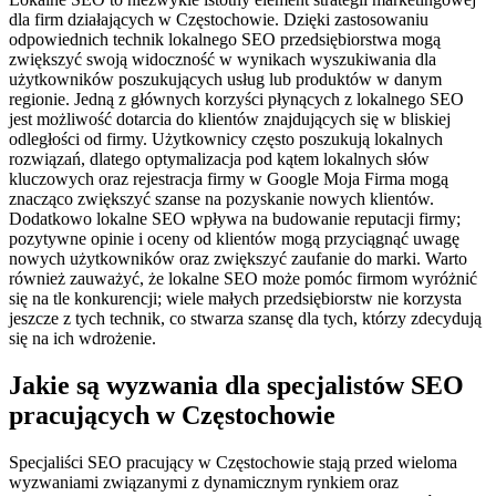
dla firm działających w Częstochowie. Dzięki zastosowaniu
odpowiednich technik lokalnego SEO przedsiębiorstwa mogą
zwiększyć swoją widoczność w wynikach wyszukiwania dla
użytkowników poszukujących usług lub produktów w danym
regionie. Jedną z głównych korzyści płynących z lokalnego SEO
jest możliwość dotarcia do klientów znajdujących się w bliskiej
odległości od firmy. Użytkownicy często poszukują lokalnych
rozwiązań, dlatego optymalizacja pod kątem lokalnych słów
kluczowych oraz rejestracja firmy w Google Moja Firma mogą
znacząco zwiększyć szanse na pozyskanie nowych klientów.
Dodatkowo lokalne SEO wpływa na budowanie reputacji firmy;
pozytywne opinie i oceny od klientów mogą przyciągnąć uwagę
nowych użytkowników oraz zwiększyć zaufanie do marki. Warto
również zauważyć, że lokalne SEO może pomóc firmom wyróżnić
się na tle konkurencji; wiele małych przedsiębiorstw nie korzysta
jeszcze z tych technik, co stwarza szansę dla tych, którzy zdecydują
się na ich wdrożenie.
Jakie są wyzwania dla specjalistów SEO
pracujących w Częstochowie
Specjaliści SEO pracujący w Częstochowie stają przed wieloma
wyzwaniami związanymi z dynamicznym rynkiem oraz