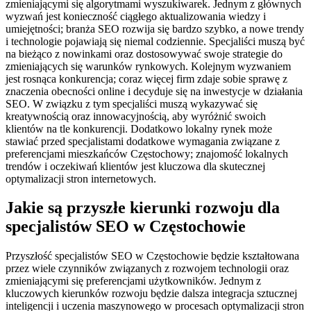
zmieniającymi się algorytmami wyszukiwarek. Jednym z głównych
wyzwań jest konieczność ciągłego aktualizowania wiedzy i
umiejętności; branża SEO rozwija się bardzo szybko, a nowe trendy
i technologie pojawiają się niemal codziennie. Specjaliści muszą być
na bieżąco z nowinkami oraz dostosowywać swoje strategie do
zmieniających się warunków rynkowych. Kolejnym wyzwaniem
jest rosnąca konkurencja; coraz więcej firm zdaje sobie sprawę z
znaczenia obecności online i decyduje się na inwestycje w działania
SEO. W związku z tym specjaliści muszą wykazywać się
kreatywnością oraz innowacyjnością, aby wyróżnić swoich
klientów na tle konkurencji. Dodatkowo lokalny rynek może
stawiać przed specjalistami dodatkowe wymagania związane z
preferencjami mieszkańców Częstochowy; znajomość lokalnych
trendów i oczekiwań klientów jest kluczowa dla skutecznej
optymalizacji stron internetowych.
Jakie są przyszłe kierunki rozwoju dla
specjalistów SEO w Częstochowie
Przyszłość specjalistów SEO w Częstochowie będzie kształtowana
przez wiele czynników związanych z rozwojem technologii oraz
zmieniającymi się preferencjami użytkowników. Jednym z
kluczowych kierunków rozwoju będzie dalsza integracja sztucznej
inteligencji i uczenia maszynowego w procesach optymalizacji stron