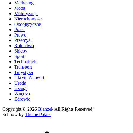
Marketing
Moda
Motoryzacja
Nieruchomości
Obcojęzyczne
Praca
Prawo
Przemysł
Rolnictwo
Sklepy
Sport
Technologie
Transport
Turystyka
Ukryte Zajawki
Uroda
Usługi
Wnętrza
Zdrowie
Copyright © 2026
Blanzek
All Rights Reserved |
Sellnow by
Theme Palace