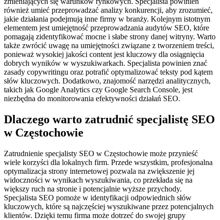
zmieniających się warunków rynkowych. Specjalista powinien
również umieć przeprowadzać analizy konkurencji, aby zrozumieć,
jakie działania podejmują inne firmy w branży. Kolejnym istotnym
elementem jest umiejętność przeprowadzania audytów SEO, które
pomagają zidentyfikować mocne i słabe strony danej witryny. Warto
także zwrócić uwagę na umiejętności związane z tworzeniem treści,
ponieważ wysokiej jakości content jest kluczowy dla osiągnięcia
dobrych wyników w wyszukiwarkach. Specjalista powinien znać
zasady copywritingu oraz potrafić optymalizować teksty pod kątem
słów kluczowych. Dodatkowo, znajomość narzędzi analitycznych,
takich jak Google Analytics czy Google Search Console, jest
niezbędna do monitorowania efektywności działań SEO.
Dlaczego warto zatrudnić specjalistę SEO
w Częstochowie
Zatrudnienie specjalisty SEO w Częstochowie może przynieść
wiele korzyści dla lokalnych firm. Przede wszystkim, profesjonalna
optymalizacja strony internetowej pozwala na zwiększenie jej
widoczności w wynikach wyszukiwania, co przekłada się na
większy ruch na stronie i potencjalnie wyższe przychody.
Specjalista SEO pomoże w identyfikacji odpowiednich słów
kluczowych, które są najczęściej wyszukiwane przez potencjalnych
klientów. Dzięki temu firma może dotrzeć do swojej grupy