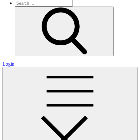
Search
for:
Search
Login