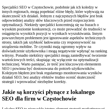
Specjaliści SEO w Częstochowie, podobnie jak ich koledzy w
innych regionach, mogą popełniać różne błędy, które wpływają na
skuteczność ich działań. Jednym z najczęstszych błędów jest brak
odpowiedniej analizy słów kluczowych przed rozpoczęciem
optymalizacji. Niekiedy specjaliści koncentrują się na frazach o
wysokim poziomie konkurencji, co może prowadzić do trudności w
osiągnięciu wysokich pozycji w wynikach wyszukiwania. Innym
powszechnym problemem jest ignorowanie aspektów technicznych
strony, takich jak szybkość ładowania czy responsywność na
urządzenia mobilne. Te czynniki mają ogromny wpływ na
doświadczenie użytkownika i mogą negatywnie wpłynąć na ranking
witryny. Ponadto niektórzy specjaliści mogą zaniedbywać tworzenie
wartościowych treści, skupiając się wyłącznie na optymalizacji
technicznej. Warto pamiętać, że treść jest kluczowym elementem
SEO i powinna być dostosowana do potrzeb użytkowników.
Kolejnym błędem jest brak regularnego monitorowania wyników
działań SEO; bez analizy efektów trudno ocenić skuteczność
strategii i wprowadzać niezbędne korekty.
Jakie są korzyści płynące z lokalnego
SEO dla firm w Częstochowie
Lokalne SEO to niezwykle istotny element strategii marketingowej