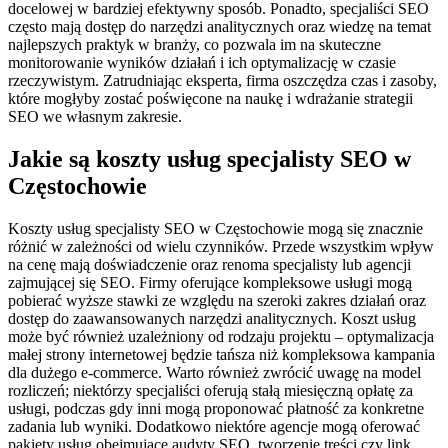
docelowej w bardziej efektywny sposób. Ponadto, specjaliści SEO
często mają dostęp do narzędzi analitycznych oraz wiedzę na temat
najlepszych praktyk w branży, co pozwala im na skuteczne
monitorowanie wyników działań i ich optymalizację w czasie
rzeczywistym. Zatrudniając eksperta, firma oszczędza czas i zasoby,
które mogłyby zostać poświęcone na naukę i wdrażanie strategii
SEO we własnym zakresie.
Jakie są koszty usług specjalisty SEO w
Częstochowie
Koszty usług specjalisty SEO w Częstochowie mogą się znacznie
różnić w zależności od wielu czynników. Przede wszystkim wpływ
na cenę mają doświadczenie oraz renoma specjalisty lub agencji
zajmującej się SEO. Firmy oferujące kompleksowe usługi mogą
pobierać wyższe stawki ze względu na szeroki zakres działań oraz
dostęp do zaawansowanych narzędzi analitycznych. Koszt usług
może być również uzależniony od rodzaju projektu – optymalizacja
małej strony internetowej będzie tańsza niż kompleksowa kampania
dla dużego e-commerce. Warto również zwrócić uwagę na model
rozliczeń; niektórzy specjaliści oferują stałą miesięczną opłatę za
usługi, podczas gdy inni mogą proponować płatność za konkretne
zadania lub wyniki. Dodatkowo niektóre agencje mogą oferować
pakiety usług obejmujące audyty SEO, tworzenie treści czy link