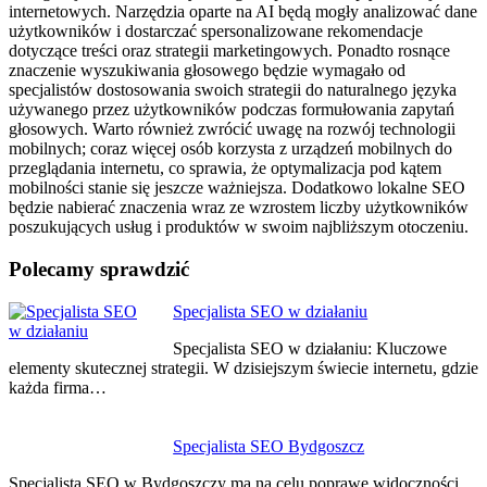
internetowych. Narzędzia oparte na AI będą mogły analizować dane
użytkowników i dostarczać spersonalizowane rekomendacje
dotyczące treści oraz strategii marketingowych. Ponadto rosnące
znaczenie wyszukiwania głosowego będzie wymagało od
specjalistów dostosowania swoich strategii do naturalnego języka
używanego przez użytkowników podczas formułowania zapytań
głosowych. Warto również zwrócić uwagę na rozwój technologii
mobilnych; coraz więcej osób korzysta z urządzeń mobilnych do
przeglądania internetu, co sprawia, że optymalizacja pod kątem
mobilności stanie się jeszcze ważniejsza. Dodatkowo lokalne SEO
będzie nabierać znaczenia wraz ze wzrostem liczby użytkowników
poszukujących usług i produktów w swoim najbliższym otoczeniu.
Polecamy sprawdzić
Nawigacja
Specjalista SEO w działaniu
wpisu
Specjalista SEO w działaniu: Kluczowe
elementy skutecznej strategii. W dzisiejszym świecie internetu, gdzie
każda firma…
Specjalista SEO Bydgoszcz
Specjalista SEO w Bydgoszczy ma na celu poprawę widoczności