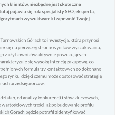
alnych klientów, niezbędne jest skuteczne
taj pojawia się rola specjalisty SEO, eksperta,
lgorytmach wyszukiwarek i zapewnić Twojej
Tarnowskich Górach to inwestycja, która przynosi
nie się na pierwszej stronie wyników wyszukiwania,
nego z użytkowników aktywnie poszukujących
charakteryzuje się wysoką intencją zakupową, co
 wypełnionych formularzy kontaktowych po dokonane
nego rynku, dzięki czemu może dostosować strategię
skich przedsiębiorców.
działań, od analizy konkurencji i słów kluczowych,
e wartościowych treści, aż po budowanie profilu
kich Górach będzie potrafił zidentyfikować