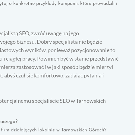
aj o konkretne przykłady kampanii, które prowadzili i
cjalistą SEO, zwróć uwagę na jego
ojego biznesu. Dobry specjalista nie będzie
miastowych wyników, ponieważ pozycjonowanie to
i ciągłej pracy. Powinien być w stanie przedstawić
amierza zastosować i w jaki sposób będzie mierzył
 abyś czuł się komfortowo, zadając pytania i
potencjalnemu specjaliście SEO w Tarnowskich
dlaczego?
 firm działających lokalnie w Tarnowskich Górach?