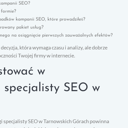
s kampanii SEO?
 formie?
padków kampanii SEO, które prowadziłeś?
erowany pakiet usług?
bnego na osiągnięcie pierwszych zauważalnych efektów?
ecyzja, która wymaga czasu i analizy, ale dobrze
zności Twojej firmy w internecie.
stować w
i specjalisty SEO w
gi specjalisty SEO w Tarnowskich Górach powinna