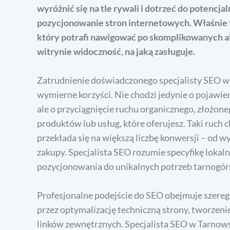
wyróżnić się na tle rywali i dotrzeć do potencj
pozycjonowanie stron internetowych. Właśnie tu
który potrafi nawigować po skomplikowanych a
witrynie widoczność, na jaką zasługuje.
Zatrudnienie doświadczonego specjalisty SEO w 
wymierne korzyści. Nie chodzi jedynie o pojawie
ale o przyciągnięcie ruchu organicznego, złożo
produktów lub usług, które oferujesz. Taki ruch 
przekłada się na większą liczbę konwersji – od
zakupy. Specjalista SEO rozumie specyfikę lokal
pozycjonowania do unikalnych potrzeb tarnogór
Profesjonalne podejście do SEO obejmuje szereg 
przez optymalizację techniczną strony, tworzeni
linków zewnętrznych. Specjalista SEO w Tarnows