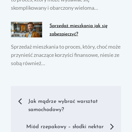
skomplikowany i obarczony wieloma…
Sprzedaż mieszkania jak się
zabezpieczyć?
Sprzedaż mieszkania to proces, który, choć może
przynieść znaczące korzyści finansowe, niesie ze
sobą również…
Nawigacja
Jak mądrze wybrać warsztat
samochodowy?
wpisu
Miód rzepakowy – słodki nektar