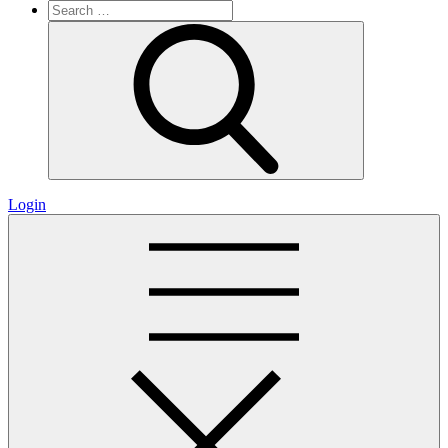
Search
for:
Search
Login