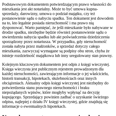
Podstawowym dokumentem potwierdzającym prawo własności do
mieszkania jest akt notarialny. Może to być umowa kupna-
sprzedaży, darowizny, umowa o podział majątku, czy też
postanowienie sądu o nabyciu spadku. Ten dokument jest dowodem
na to, kto legalnie posiada nieruchomość i ma prawo nią
dysponować. Warto pamiętać, że jeśli mieszkanie było nabywane w
drodze spadku, niezbędne będzie również postanowienie sądu o
stwierdzeniu nabycia spadku lub akt poświadczenia dziedziczenia
sporządzony przez notariusza. W przypadku, gdy nieruchomość
została nabyta przez małżonków, a sprzedaż dotyczy całego
mieszkania, zazwyczaj wymagane są podpisy obu stron, chyba że
istnieje rozdzielność majątkowa lub inny uregulowany stan prawny.
Kolejnym kluczowym dokumentem jest odpis z księgi wieczystej.
Księga wieczysta jest publicznym rejestrem prowadzonym dla
każdej nieruchomości, zawierającym informacje o jej właścicielu,
historii transakcji, hipotekach, służebnościach oraz innych
obciążeniach. Aktualny odpis księgi wieczystej jest niezbędny do
potwierdzenia stanu prawnego nieruchomości i braku
niepożądanych wpisów, które mogłyby wpłynąć na decyzję
kupującego. Sprzedający powinien zadbać o uzyskanie świeżego
odpisu, najlepiej z działu IV księgi wieczystej, gdzie znajdują się
informacje o ewentualnych hipotekach.