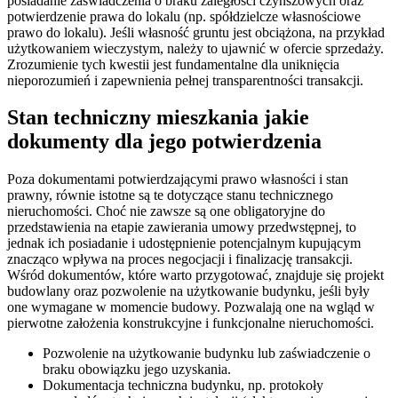
posiadanie zaświadczenia o braku zaległości czynszowych oraz
potwierdzenie prawa do lokalu (np. spółdzielcze własnościowe
prawo do lokalu). Jeśli własność gruntu jest obciążona, na przykład
użytkowaniem wieczystym, należy to ujawnić w ofercie sprzedaży.
Zrozumienie tych kwestii jest fundamentalne dla uniknięcia
nieporozumień i zapewnienia pełnej transparentności transakcji.
Stan techniczny mieszkania jakie
dokumenty dla jego potwierdzenia
Poza dokumentami potwierdzającymi prawo własności i stan
prawny, równie istotne są te dotyczące stanu technicznego
nieruchomości. Choć nie zawsze są one obligatoryjne do
przedstawienia na etapie zawierania umowy przedwstępnej, to
jednak ich posiadanie i udostępnienie potencjalnym kupującym
znacząco wpływa na proces negocjacji i finalizację transakcji.
Wśród dokumentów, które warto przygotować, znajduje się projekt
budowlany oraz pozwolenie na użytkowanie budynku, jeśli były
one wymagane w momencie budowy. Pozwalają one na wgląd w
pierwotne założenia konstrukcyjne i funkcjonalne nieruchomości.
Pozwolenie na użytkowanie budynku lub zaświadczenie o
braku obowiązku jego uzyskania.
Dokumentacja techniczna budynku, np. protokoły