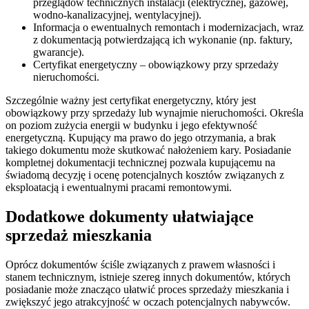
przeglądów technicznych instalacji (elektrycznej, gazowej,
wodno-kanalizacyjnej, wentylacyjnej).
Informacja o ewentualnych remontach i modernizacjach, wraz
z dokumentacją potwierdzającą ich wykonanie (np. faktury,
gwarancje).
Certyfikat energetyczny – obowiązkowy przy sprzedaży
nieruchomości.
Szczególnie ważny jest certyfikat energetyczny, który jest
obowiązkowy przy sprzedaży lub wynajmie nieruchomości. Określa
on poziom zużycia energii w budynku i jego efektywność
energetyczną. Kupujący ma prawo do jego otrzymania, a brak
takiego dokumentu może skutkować nałożeniem kary. Posiadanie
kompletnej dokumentacji technicznej pozwala kupującemu na
świadomą decyzję i ocenę potencjalnych kosztów związanych z
eksploatacją i ewentualnymi pracami remontowymi.
Dodatkowe dokumenty ułatwiające
sprzedaż mieszkania
Oprócz dokumentów ściśle związanych z prawem własności i
stanem technicznym, istnieje szereg innych dokumentów, których
posiadanie może znacząco ułatwić proces sprzedaży mieszkania i
zwiększyć jego atrakcyjność w oczach potencjalnych nabywców.