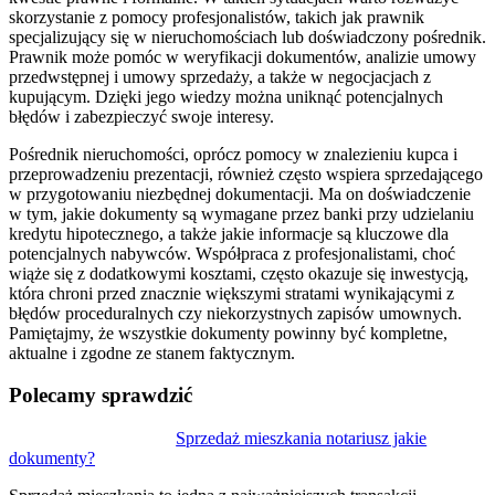
skorzystanie z pomocy profesjonalistów, takich jak prawnik
specjalizujący się w nieruchomościach lub doświadczony pośrednik.
Prawnik może pomóc w weryfikacji dokumentów, analizie umowy
przedwstępnej i umowy sprzedaży, a także w negocjacjach z
kupującym. Dzięki jego wiedzy można uniknąć potencjalnych
błędów i zabezpieczyć swoje interesy.
Pośrednik nieruchomości, oprócz pomocy w znalezieniu kupca i
przeprowadzeniu prezentacji, również często wspiera sprzedającego
w przygotowaniu niezbędnej dokumentacji. Ma on doświadczenie
w tym, jakie dokumenty są wymagane przez banki przy udzielaniu
kredytu hipotecznego, a także jakie informacje są kluczowe dla
potencjalnych nabywców. Współpraca z profesjonalistami, choć
wiąże się z dodatkowymi kosztami, często okazuje się inwestycją,
która chroni przed znacznie większymi stratami wynikającymi z
błędów proceduralnych czy niekorzystnych zapisów umownych.
Pamiętajmy, że wszystkie dokumenty powinny być kompletne,
aktualne i zgodne ze stanem faktycznym.
Polecamy sprawdzić
Nawigacja
Sprzedaż mieszkania notariusz jakie
dokumenty?
wpisu