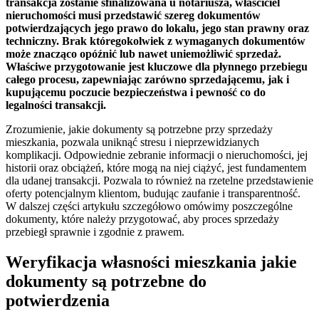
transakcja zostanie sfinalizowana u notariusza, właściciel
nieruchomości musi przedstawić szereg dokumentów
potwierdzających jego prawo do lokalu, jego stan prawny oraz
techniczny. Brak któregokolwiek z wymaganych dokumentów
może znacząco opóźnić lub nawet uniemożliwić sprzedaż.
Właściwe przygotowanie jest kluczowe dla płynnego przebiegu
całego procesu, zapewniając zarówno sprzedającemu, jak i
kupującemu poczucie bezpieczeństwa i pewność co do
legalności transakcji.
Zrozumienie, jakie dokumenty są potrzebne przy sprzedaży
mieszkania, pozwala uniknąć stresu i nieprzewidzianych
komplikacji. Odpowiednie zebranie informacji o nieruchomości, jej
historii oraz obciążeń, które mogą na niej ciążyć, jest fundamentem
dla udanej transakcji. Pozwala to również na rzetelne przedstawienie
oferty potencjalnym klientom, budując zaufanie i transparentność.
W dalszej części artykułu szczegółowo omówimy poszczególne
dokumenty, które należy przygotować, aby proces sprzedaży
przebiegł sprawnie i zgodnie z prawem.
Weryfikacja własności mieszkania jakie
dokumenty są potrzebne do
potwierdzenia