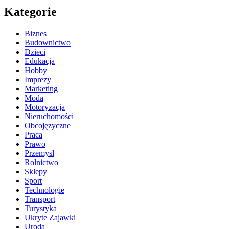
Kategorie
Biznes
Budownictwo
Dzieci
Edukacja
Hobby
Imprezy
Marketing
Moda
Motoryzacja
Nieruchomości
Obcojęzyczne
Praca
Prawo
Przemysł
Rolnictwo
Sklepy
Sport
Technologie
Transport
Turystyka
Ukryte Zajawki
Uroda