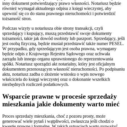
inny dokument potwierdzający prawo własności. Notariusz będzie
również wymagał aktualnego odpisu z księgi wieczystej, aby
upewnić się co do stanu prawnego nieruchomości i potwierdzić
tożsamość stron.
Podczas wizyty u notariusza obie strony transakcji, czyli
sprzedający i kupujący, muszą przedstawić swoje dokumenty
tożsamości, takie jak dowód osobisty lub paszport. Sprzedający, jeśli
jest osobą fizyczną, będzie musiał przedstawić także numer PESEL.
W przypadku, gdy sprzedającym jest osoba prawna, wymagany
będzie odpis z Krajowego Rejestru Sądowego oraz uchwała
zarządu lub innego organu uprawnionego do reprezentowania
spółki. Notariusz sporządzi akt notarialny, który jest oficjalnym
dokumentem przenoszącym własność nieruchomości. Po podpisaniu
aktu, notariusz zadba o złożenie wniosku o wpis nowego
właściciela do księgi wieczystej oraz o dokonanie wszelkich
niezbędnych rozliczeń podatkowych.
Wsparcie prawne w procesie sprzedaży
mieszkania jakie dokumenty warto mieć
Proces sprzedaży mieszkania, choć z pozoru prosty, może
generować wiele pytań i wątpliwości, zwłaszcza jeśli chodzi o
kwestie prawne i formalne. W takich sytuacjach warto rozważyć